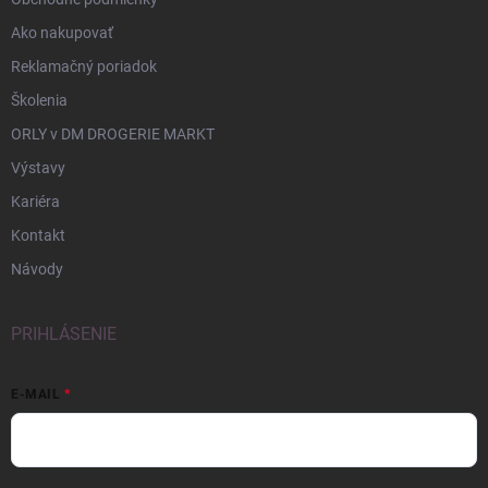
Ako nakupovať
Reklamačný poriadok
Školenia
ORLY v DM DROGERIE MARKT
Výstavy
Kariéra
Kontakt
Návody
PRIHLÁSENIE
E-MAIL