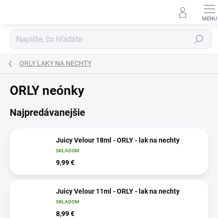
Prejsť
na
obsah
Hľadať
ORLY LAKY NA NECHTY
ORLY neónky
Najpredávanejšie
Juicy Velour 18ml - ORLY - lak na nechty
SKLADOM
9,99 €
Juicy Velour 11ml - ORLY - lak na nechty
SKLADOM
8,99 €