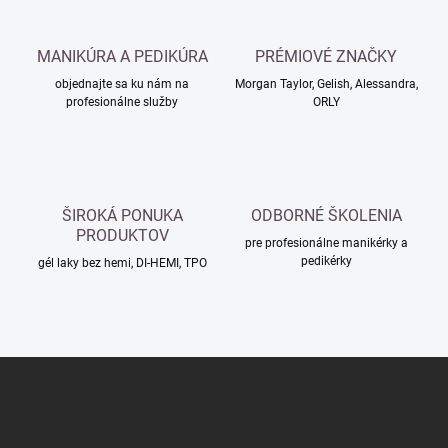
e
v
p
a
r
MANIKÚRA A PEDIKÚRA
PRÉMIOVÉ ZNAČKY
n
v
i
objednajte sa ku nám na
Morgan Taylor, Gelish, Alessandra,
k
profesionálne služby
ORLY
e
y
v
ý
p
i
s
ŠIROKÁ PONUKA
ODBORNÉ ŠKOLENIA
u
PRODUKTOV
pre profesionálne manikérky a
pedikérky
gél laky bez hemi, DI-HEMI, TPO
Z
á
p
ä