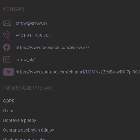
t
i
KONTAKT
e
errow
@
errow.sk
+421 911 479 761
https://www.facebook.com/errow.sk/
errow_sk/
https://www.youtube.com/channel/UCMNxLZckBuoyD9I7pl8SIi
INFORMÁCIE PRE VÁS
GDPR
O nás
Doprava a platby
Ochrana osobných údajov
Obchodné podmienky