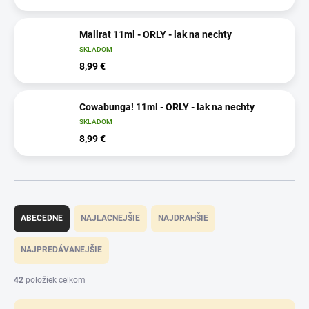
Mallrat 11ml - ORLY - lak na nechty
SKLADOM
8,99 €
Cowabunga! 11ml - ORLY - lak na nechty
SKLADOM
8,99 €
R
a
ABECEDNE
NAJLACNEJŠIE
NAJDRAHŠIE
d
e
NAJPREDÁVANEJŠIE
n
i
42
položiek celkom
e
p