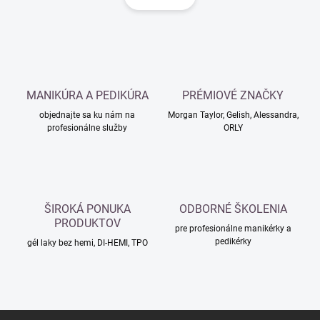
á
d
n
a
k
c
o
i
e
v
p
a
r
MANIKÚRA A PEDIKÚRA
PRÉMIOVÉ ZNAČKY
n
v
i
objednajte sa ku nám na
Morgan Taylor, Gelish, Alessandra,
k
profesionálne služby
ORLY
e
y
v
ý
p
i
s
ŠIROKÁ PONUKA
ODBORNÉ ŠKOLENIA
u
PRODUKTOV
pre profesionálne manikérky a
pedikérky
gél laky bez hemi, DI-HEMI, TPO
Z