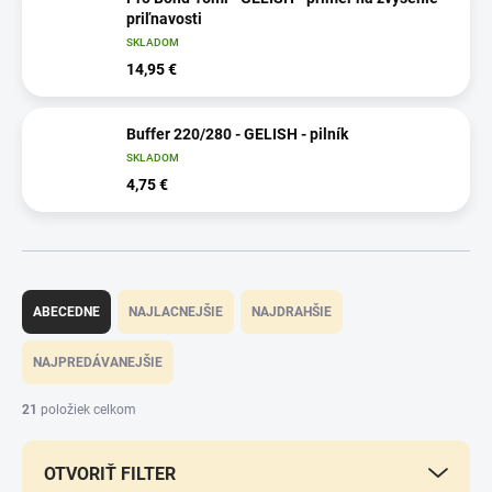
priľnavosti
SKLADOM
14,95 €
Buffer 220/280 - GELISH - pilník
SKLADOM
4,75 €
R
a
ABECEDNE
NAJLACNEJŠIE
NAJDRAHŠIE
d
e
NAJPREDÁVANEJŠIE
n
i
21
položiek celkom
e
p
OTVORIŤ FILTER
r