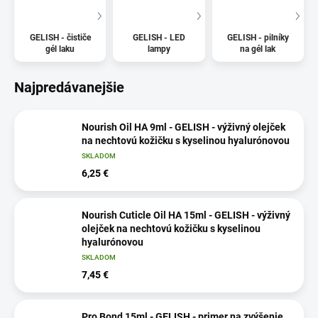
GELISH - čističe
GELISH - LED
GELISH - pilníky
gél laku
lampy
na gél lak
Najpredávanejšie
Nourish Oil HA 9ml - GELISH - výživný olejček
na nechtovú kožičku s kyselinou hyalurónovou
SKLADOM
6,25 €
Nourish Cuticle Oil HA 15ml - GELISH - výživný
olejček na nechtovú kožičku s kyselinou
hyalurónovou
SKLADOM
7,45 €
Pro Bond 15ml - GELISH - primer na zvýšenie