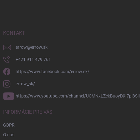
á
p
ä
t
i
KONTAKT
e
errow
@
errow.sk
+421 911 479 761
https://www.facebook.com/errow.sk/
errow_sk/
https://www.youtube.com/channel/UCMNxLZckBuoyD9I7pl8SIi
INFORMÁCIE PRE VÁS
GDPR
O nás