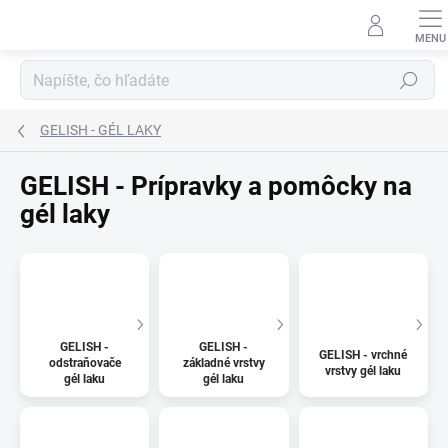
Prejsť
na
obsah
Hľadať
GELISH - GÉL LAKY
GELISH - Prípravky a pomôcky na
gél laky
GELISH -
GELISH -
GELISH - vrchné
odstraňovače
základné vrstvy
vrstvy gél laku
gél laku
gél laku