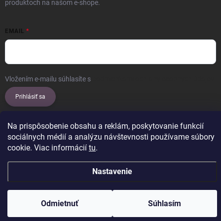
produktoch na našom e-shope.
EMAIL
Vložením e-mailu súhlasíte s
podmienkami ochrany osobných údajov
Prihlásiť sa
Na prispôsobenie obsahu a reklám, poskytovanie funkcií
sociálnych médií a analýzu návštevnosti používame súbory
Copyright 2026
ERROW
. Všetky práva vyhradené.
Upraviť nastavenie
cookie. Viac informácií
tu
.
cookies
Vytvoril Shoptet
Nastavenie
Odmietnuť
Súhlasím