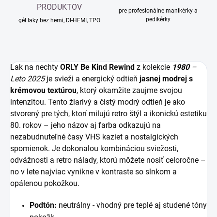
PRODUKTOV
pre profesionálne manikérky a
pedikérky
gél laky bez hemi, DI-HEMI, TPO
Lak na nechty
ORLY
Be Kind Rewind
z kolekcie
1980
–
Leto 2025
je svieži a energický odtieň
jasnej modrej s
krémovou textúrou
, ktorý okamžite zaujme svojou
intenzitou. Tento žiarivý a čistý modrý odtieň je ako
stvorený pre tých, ktorí milujú retro štýl a ikonickú estetiku
80. rokov – jeho názov aj farba odkazujú na
nezabudnuteľné časy VHS kaziet a nostalgických
spomienok. Je dokonalou kombináciou sviežosti,
odvážnosti a retro nálady, ktorú môžete nosiť celoročne –
no v lete najviac vynikne v kontraste so slnkom a
opálenou pokožkou.
Podtón
:
neutrálny - vhodný pre teplé aj studené tóny