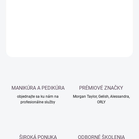
cena:
−
+
Pridať do košíka
DETAILNÉ INFORMÁCIE
OPÝTAŤ SA
MANIKÚRA A PEDIKÚRA
PRÉMIOVÉ ZNAČKY
objednajte sa ku nám na
Morgan Taylor, Gelish, Alessandra,
profesionálne služby
ORLY
ŠIROKÁ PONUKA
ODBORNÉ ŠKOLENIA