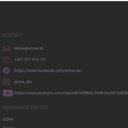
Z
á
p
ä
t
i
KONTAKT
e
errow
@
errow.sk
+421 911 479 761
https://www.facebook.com/errow.sk/
errow_sk/
https://www.youtube.com/channel/UCMNxLZckBuoyD9I7pl8SIi
INFORMÁCIE PRE VÁS
GDPR