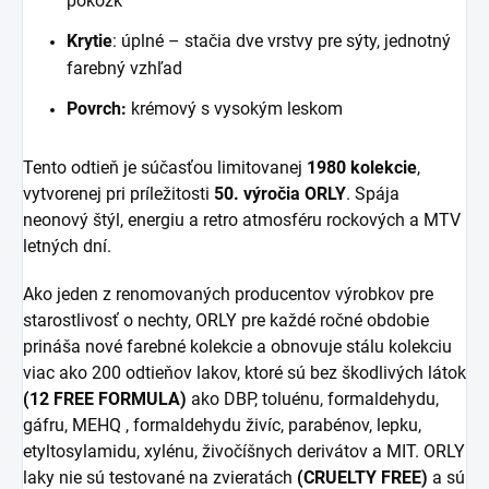
pokožk
Krytie
: úplné – stačia dve vrstvy pre sýty, jednotný
farebný vzhľad
Povrch:
krémový s vysokým leskom
Tento odtieň je
súčasťou limitovanej
1980 kolekcie
,
vytvorenej pri príležitosti
50. výročia ORLY
. Spája
neonový štýl, energiu a retro atmosféru rockových a MTV
letných dní.
Ako jeden z renomovaných producentov výrobkov pre
starostlivosť o nechty, ORLY pre každé ročné obdobie
prináša nové farebné kolekcie a obnovuje stálu kolekciu
viac ako 200 odtieňov lakov, ktoré sú bez škodlivých látok
(12 FREE FORMULA)
ako DBP, toluénu, formaldehydu,
gáfru, MEHQ , formaldehydu živíc, parabénov, lepku,
etyltosylamidu, xylénu, živočíšnych derivátov a MIT. ORLY
laky nie sú testované na zvieratách
(CRUELTY FREE)
a sú