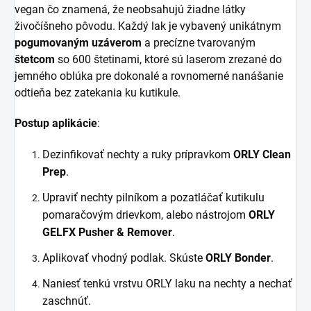
vegan čo znamená, že neobsahujú žiadne látky
živočíšneho pôvodu. Každý lak je vybavený unikátnym
pogumovaným uzáverom
a precízne tvarovaným
štetcom
so 600 štetinami, ktoré sú laserom zrezané do
jemného oblúka pre dokonalé a rovnomerné nanášanie
odtieňa bez zatekania ku kutikule.
Postup aplikácie
:
Dezinfikovať nechty a ruky prípravkom
ORLY Clean
Prep
.
Upraviť nechty pilníkom a pozatláčať kutikulu
pomaračovým drievkom, alebo nástrojom
ORLY
GELFX Pusher & Remover
.
Aplikovať vhodný podlak. Skúste
ORLY Bonder
.
Naniesť tenkú vrstvu ORLY laku na nechty a nechať
zaschnúť.