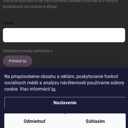
Vložte svoj e-mail a my Vám budeme zasielať informácie o nových
produktoch na našom e-shope.
EMAIL
Vložením e-mailu súhlasíte s
podmienkami ochrany osobných údajov
Prihlásiť sa
Na prispôsobenie obsahu a reklám, poskytovanie funkcií
sociálnych médií a analýzu návštevnosti používame súbory
cookie. Viac informácií
tu
.
Copyright 2026
ERROW
. Všetky práva vyhradené.
Upraviť nastavenie
cookies
Vytvoril Shoptet
Nastavenie
Odmietnuť
Súhlasím