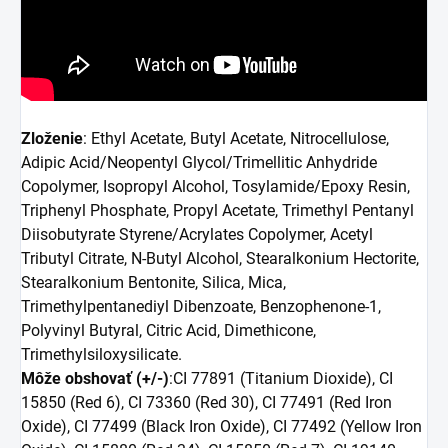
Zloženie
: Ethyl Acetate, Butyl Acetate, Nitrocellulose,
Adipic Acid/Neopentyl Glycol/Trimellitic Anhydride
Copolymer, Isopropyl Alcohol, Tosylamide/Epoxy Resin,
Triphenyl Phosphate, Propyl Acetate, Trimethyl Pentanyl
Diisobutyrate Styrene/Acrylates Copolymer, Acetyl
Tributyl Citrate, N-Butyl Alcohol, Stearalkonium Hectorite,
Stearalkonium Bentonite, Silica, Mica,
Trimethylpentanediyl Dibenzoate, Benzophenone-1,
Polyvinyl Butyral, Citric Acid, Dimethicone,
Trimethylsiloxysilicate.
Môže obshovať (+/-)
:CI 77891 (Titanium Dioxide), CI
15850 (Red 6), CI 73360 (Red 30), CI 77491 (Red Iron
Oxide), CI 77499 (Black Iron Oxide), CI 77492 (Yellow Iron