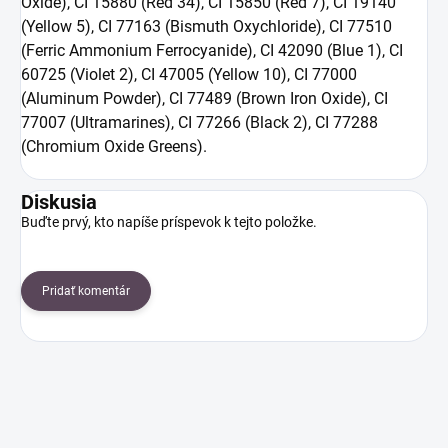
Oxide), CI 15880 (Red 34), CI 15850 (Red 7), CI 19140
(Yellow 5), CI 77163 (Bismuth Oxychloride), CI 77510
(Ferric Ammonium Ferrocyanide), CI 42090 (Blue 1), CI
60725 (Violet 2), CI 47005 (Yellow 10), CI 77000
(Aluminum Powder), CI 77489 (Brown Iron Oxide), CI
77007 (Ultramarines), CI 77266 (Black 2), CI 77288
(Chromium Oxide Greens).
Diskusia
Buďte prvý, kto napíše príspevok k tejto položke.
Pridať komentár