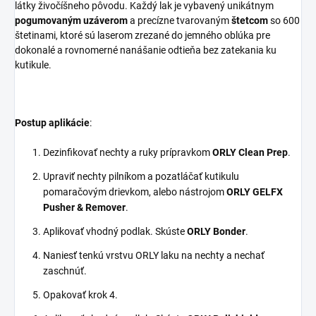
látky živočíšneho pôvodu. Každý lak je vybavený unikátnym
pogumovaným uzáverom
a precízne tvarovaným
štetcom
so 600
štetinami, ktoré sú laserom zrezané do jemného oblúka pre
dokonalé a rovnomerné nanášanie odtieňa bez zatekania ku
kutikule.
Postup aplikácie
:
Dezinfikovať nechty a ruky prípravkom
ORLY Clean Prep
.
Upraviť nechty pilníkom a pozatláčať kutikulu
pomaračovým drievkom, alebo nástrojom
ORLY GELFX
Pusher & Remover
.
Aplikovať vhodný podlak. Skúste
ORLY Bonder
.
Naniesť tenkú vrstvu ORLY laku na nechty a nechať
zaschnúť.
Opakovať krok 4.