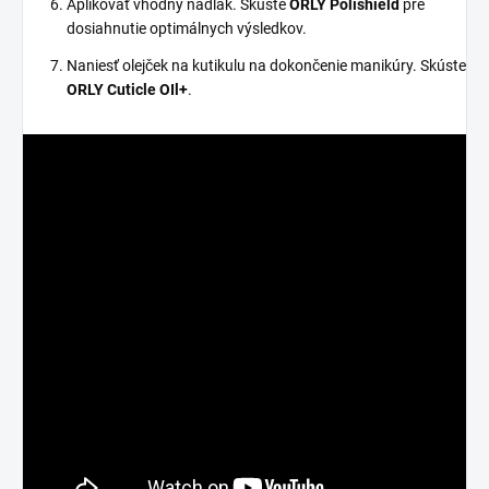
Aplikovať vhodný nadlak. Skúste
ORLY Polishield
pre
dosiahnutie optimálnych výsledkov.
Naniesť olejček na kutikulu na dokončenie manikúry. Skúste
ORLY Cuticle OIl+
.