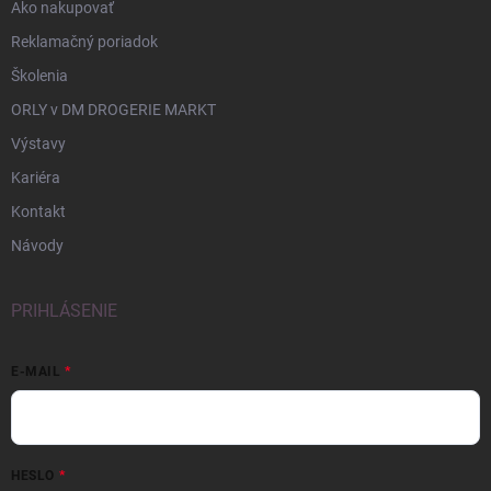
Ako nakupovať
Reklamačný poriadok
Školenia
ORLY v DM DROGERIE MARKT
Výstavy
Kariéra
Kontakt
Návody
PRIHLÁSENIE
E-MAIL
HESLO