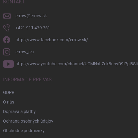
i
KONTAKT
e
errow
@
errow.sk
+421 911 479 761
https://www.facebook.com/errow.sk/
errow_sk/
https://www.youtube.com/channel/UCMNxLZckBuoyD9I7pl8SIi
INFORMÁCIE PRE VÁS
GDPR
O nás
Doprava a platby
Ochrana osobných údajov
Obchodné podmienky