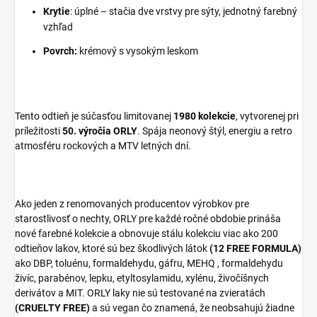
Krytie
: úplné – stačia dve vrstvy pre sýty, jednotný farebný
vzhľad
Povrch:
krémový s vysokým leskom
Tento odtieň je
súčasťou limitovanej
1980 kolekcie
, vytvorenej pri
príležitosti
50. výročia ORLY
. Spája neonový štýl, energiu a retro
atmosféru rockových a MTV letných dní.
Ako jeden z renomovaných producentov výrobkov pre
starostlivosť o nechty, ORLY pre každé ročné obdobie prináša
nové farebné kolekcie a obnovuje stálu kolekciu viac ako 200
odtieňov lakov, ktoré sú bez škodlivých látok
(12 FREE FORMULA)
ako DBP, toluénu, formaldehydu, gáfru, MEHQ , formaldehydu
živíc, parabénov, lepku, etyltosylamidu, xylénu, živočíšnych
derivátov a MIT. ORLY laky nie sú testované na zvieratách
(CRUELTY FREE)
a sú vegan čo znamená, že neobsahujú žiadne