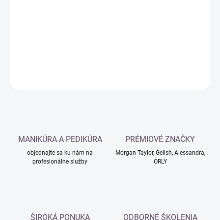
cena:
−
+
Pridať do košíka
DETAILNÉ INFORMÁCIE
OPÝTAŤ SA
MANIKÚRA A PEDIKÚRA
PRÉMIOVÉ ZNAČKY
objednajte sa ku nám na
Morgan Taylor, Gelish, Alessandra,
profesionálne služby
ORLY
ŠIROKÁ PONUKA
ODBORNÉ ŠKOLENIA