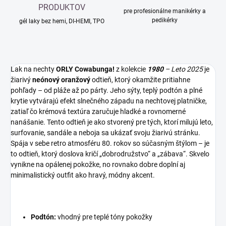
PRODUKTOV
pre profesionálne manikérky a
pedikérky
gél laky bez hemi, DI-HEMI, TPO
Lak na nechty
ORLY Cowabunga!
z kolekcie
1980
– Leto 2025
je
žiarivý
neónový oranžový
odtieň, ktorý okamžite pritiahne
pohľady – od pláže až po párty. Jeho sýty, teplý podtón a plné
krytie vytvárajú efekt slnečného západu na nechtovej platničke,
zatiaľ čo krémová textúra zaručuje hladké a rovnomerné
nanášanie. Tento odtieň je ako stvorený pre tých, ktorí milujú leto,
surfovanie, sandále a neboja sa ukázať svoju žiarivú stránku.
Spája v sebe retro atmosféru 80. rokov so súčasným štýlom – je
to odtieň, ktorý doslova kričí „dobrodružstvo“ a „zábava“. Skvelo
vynikne na opálenej pokožke, no rovnako dobre doplní aj
minimalistický outfit ako hravý, módny akcent.
Podtón
:
vhodný pre teplé tóny pokožky