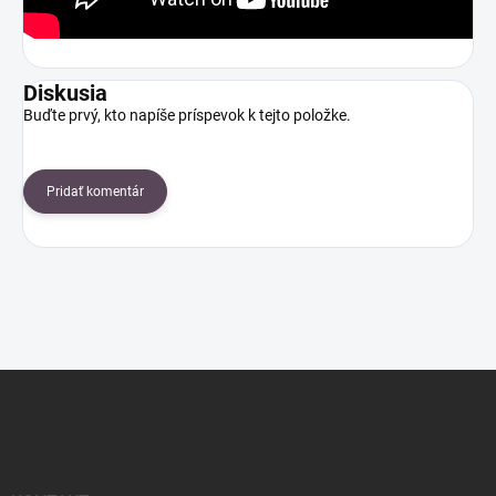
Diskusia
Buďte prvý, kto napíše príspevok k tejto položke.
Pridať komentár
Z
á
p
ä
t