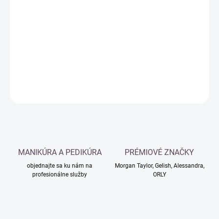
Jednotková
SKLADOM
cena:
−
+
Pridať do košíka
DETAILNÉ INFORMÁCIE
OPÝTAŤ SA
MANIKÚRA A PEDIKÚRA
PRÉMIOVÉ ZNAČKY
objednajte sa ku nám na
Morgan Taylor, Gelish, Alessandra,
profesionálne služby
ORLY