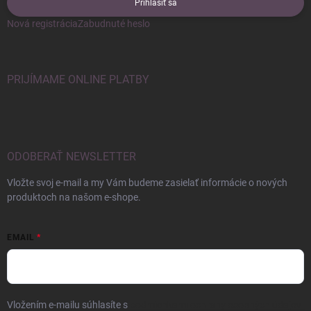
Prihlásiť sa
Nová registrácia
Zabudnuté heslo
PRIJÍMAME ONLINE PLATBY
ODOBERAŤ NEWSLETTER
Vložte svoj e-mail a my Vám budeme zasielať informácie o nových
produktoch na našom e-shope.
EMAIL
Vložením e-mailu súhlasíte s
podmienkami ochrany osobných údajov