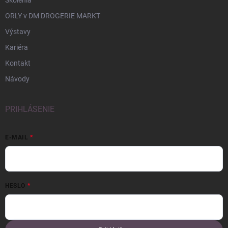
Školenia
ORLY v DM DROGERIE MARKT
Výstavy
Kariéra
Kontakt
Návody
PRIHLÁSENIE
E-MAIL
HESLO