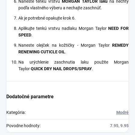
Naneste tenkú vrstvu
MORGAN TAYLOR laku
na nechty
podľa vlastného výberu a nechajte zaschnúť.
Ak je potrebné opakujte krok 6.
Aplikujte tenkú vrstvu nadlaku Morgan Taylor
NEED FOR
SPEED
.
Naneste olejček na kožtičky - Morgan Taylor
REMEDY
RENEWING CUTICLE OIL
.
Na urýchlenie zaschnutia laku použite Morgan
Taylor
QUICK DRY NAIL DROPS/SPRAY
.
Dodatočné parametre
Kategória
:
Modré
Povodne hodnoty
:
7.95, 9.95