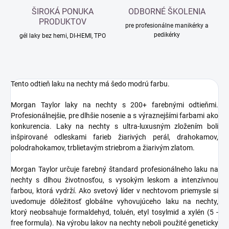
ŠIROKÁ PONUKA
ODBORNÉ ŠKOLENIA
PRODUKTOV
pre profesionálne manikérky a
pedikérky
gél laky bez hemi, DI-HEMI, TPO
Tento odtieň laku na nechty má šedo modrú farbu.
Morgan Taylor laky na nechty s 200+ farebnými odtieňmi.
Profesionálnejšie, pre dlhšie nosenie a s výraznejšími farbami ako
konkurencia. Laky na nechty s ultra-luxusným zložením boli
inšpirované odleskami farieb žiarivých perál, drahokamov,
polodrahokamov, trblietavým striebrom a žiarivým zlatom.
Morgan Taylor určuje farebný štandard profesionálneho laku na
nechty s dlhou životnosťou, s vysokým leskom a intenzívnou
farbou, ktorá vydrží. Ako svetový líder v nechtovom priemysle si
uvedomuje dôležitosť globálne vyhovujúceho laku na nechty,
ktorý neobsahuje formaldehyd, toluén, etyl tosylmid a xylén (5 -
free formula). Na výrobu lakov na nechty neboli použité geneticky