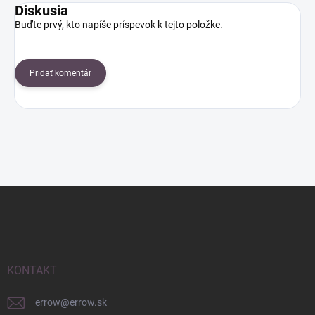
Diskusia
Buďte prvý, kto napíše príspevok k tejto položke.
Pridať komentár
Z
á
p
ä
t
i
KONTAKT
e
errow
@
errow.sk