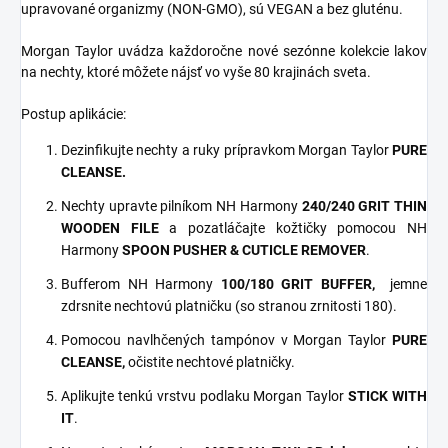
upravované organizmy (NON-GMO), sú VEGAN a bez gluténu.
Morgan Taylor uvádza každoročne nové sezónne kolekcie lakov
na nechty, ktoré môžete nájsť vo vyše 80 krajinách sveta.
Postup aplikácie:
Dezinfikujte nechty a ruky prípravkom Morgan Taylor
PURE
CLEANSE.
Nechty upravte pilníkom NH Harmony
240/240 GRIT THIN
WOODEN FILE
a pozatláčajte kožtičky pomocou NH
Harmony
SPOON PUSHER & CUTICLE REMOVER
.
Bufferom NH Harmony
100/180 GRIT
BUFFER,
jemne
zdrsnite nechtovú platničku (so stranou zrnitosti 180).
Pomocou navlhčených tampónov v Morgan Taylor
PURE
CLEANSE,
očistite nechtové platničky.
Aplikujte tenkú vrstvu podlaku Morgan Taylor
STICK WITH
IT
.