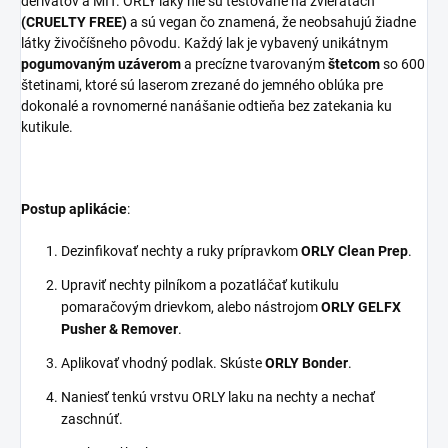
derivátov a MIT. ORLY laky nie sú testované na zvieratách
(CRUELTY FREE)
a sú vegan čo znamená, že neobsahujú žiadne
látky živočíšneho pôvodu. Každý lak je vybavený unikátnym
pogumovaným uzáverom
a precízne tvarovaným
štetcom
so 600
štetinami, ktoré sú laserom zrezané do jemného oblúka pre
dokonalé a rovnomerné nanášanie odtieňa bez zatekania ku
kutikule.
Postup aplikácie
:
Dezinfikovať nechty a ruky prípravkom
ORLY Clean Prep
.
Upraviť nechty pilníkom a pozatláčať kutikulu
pomaračovým drievkom, alebo nástrojom
ORLY GELFX
Pusher & Remover
.
Aplikovať vhodný podlak. Skúste
ORLY Bonder
.
Naniesť tenkú vrstvu ORLY laku na nechty a nechať
zaschnúť.