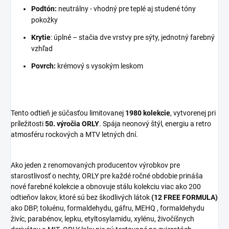
Podtón
:
neutrálny - vhodný pre teplé aj studené tóny
pokožky
Krytie
: úplné – stačia dve vrstvy pre sýty, jednotný farebný
vzhľad
Povrch:
krémový s vysokým leskom
Tento odtieň je
súčasťou limitovanej
1980 kolekcie
, vytvorenej pri
príležitosti
50. výročia ORLY
. Spája neonový štýl, energiu a retro
atmosféru rockových a MTV letných dní.
Ako jeden z renomovaných producentov výrobkov pre
starostlivosť o nechty, ORLY pre každé ročné obdobie prináša
nové farebné kolekcie a obnovuje stálu kolekciu viac ako 200
odtieňov lakov, ktoré sú bez škodlivých látok
(12 FREE FORMULA)
ako DBP, toluénu, formaldehydu, gáfru, MEHQ , formaldehydu
živíc, parabénov, lepku, etyltosylamidu, xylénu, živočíšnych