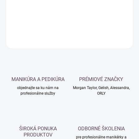
−
+
Pridať do košíka
DETAILNÉ INFORMÁCIE
OPÝTAŤ SA
MANIKÚRA A PEDIKÚRA
PRÉMIOVÉ ZNAČKY
objednajte sa ku nám na
Morgan Taylor, Gelish, Alessandra,
profesionálne služby
ORLY
ŠIROKÁ PONUKA
ODBORNÉ ŠKOLENIA
PRODUKTOV
pre profesionálne manikérky a