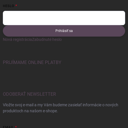
HESLO
Prihlásiť sa
Nová registrácia
Zabudnuté heslo
PRIJÍMAME ONLINE PLATBY
ODOBERAŤ NEWSLETTER
Vložte svoj e-mail a my Vám budeme zasielať informácie o nových
produktoch na našom e-shope.
EMAIL