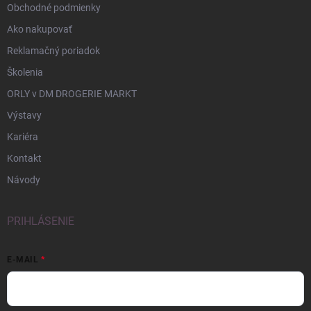
Obchodné podmienky
Ako nakupovať
Reklamačný poriadok
Školenia
ORLY v DM DROGERIE MARKT
Výstavy
Kariéra
Kontakt
Návody
PRIHLÁSENIE
E-MAIL