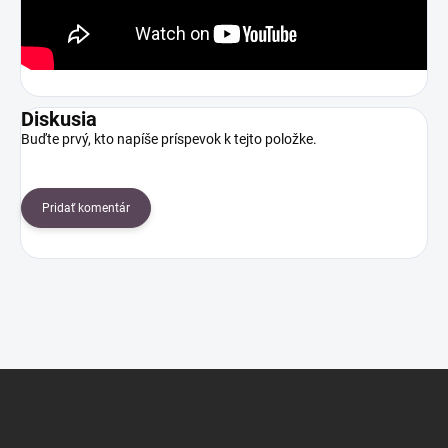
Diskusia
Buďte prvý, kto napíše príspevok k tejto položke.
Pridať komentár
Z
á
p
ä