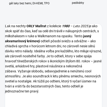
pedikérky
gél laky bez hemi, DI-HEMI, TPO
Lak na nechty
ORLY
Mallrat
z kolekcie
1980
– Leto 2025
je ako
skok späť do čias, keď sa celé dni trávili v nákupných centrách, s
milkshakeom v ruke a Walkmanom na opasku. Tento
jasný
akvamarínový krémový
odtieň
pôsobí sviežo a odvážne – ako
chladivá sprcha v horúcom letnom dni, no zároveň nesie silnú
dávku retro nálady. Ideálna voľba pre každého, kto miluje výrazné,
ale zároveň nositeľné farby. Je to odtieň, ktory v sebe spája
hravosť tínedžerských rokov s ikonickým štýlom 80. rokov – jasné
svetlá, arkádové hry, plastové náušnice a nekonečná
zábava.
Vyžaruje slobodu, sebavyjadrenie a nenútenú cool
atmosféru. Je ako soundtrack k letu plnému smiechu, neonových
svetiel a nostalgie. Ak túžiš po odtieni, ktorý ti vyčarí úsmev na
tvári a vráti ťa do bezstarostných čias, tento odtieň je
jednoznačne ten pravý.