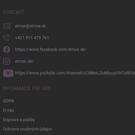
t
i
KONTAKT
e
errow
@
errow.sk
+421 911 479 761
https://www.facebook.com/errow.sk/
errow_sk/
https://www.youtube.com/channel/UCMNxLZckBuoyD9I7pl8SIi
INFORMÁCIE PRE VÁS
GDPR
O nás
Doprava a platby
Ochrana osobných údajov