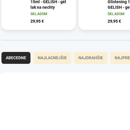
15ml - GELISH - gél
Glistening 1
lak na nechty
GELISH - gel
nechty
SKLADOM
SKLADOM
29,95 €
29,95 €
R
a
ABECEDNE
NAJLACNEJŠIE
NAJDRAHŠIE
NAJPRE
d
e
n
V
i
ý
1110501
e
p
p
i
r
s
o
p
d
r
u
o
k
d