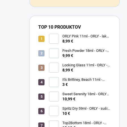
TOP 10 PRODUKTOV
ORLY Pink 11ml - ORLY - lak
na nechty
8,99 €
Fresh Powder 18ml - ORLY -
lak na nechty
9,99 €
Looking Glass 11ml - ORLY -
lak na nechty
8,99 €
It's Brittney, Beach 11ml -
ORLY lak na nechty
3 €
Sweet Serenity 18ml - ORLY
BREATHABLE - ošetrujúci
10,99 €
farebný lak na nechty
Spritz Dry 59ml - ORLY - sušič
laku na nechty
10 €
Top2Bottom 18ml - ORLY -