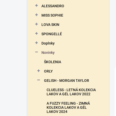
n
ALESSANDRO
e
l
MISS SOPHIE
LOVA SKIN
SPONGELLÉ
Doplnky
Novinky
ŠKOLENIA
ORLY
GELISH - MORGAN TAYLOR
CLUELESS - LETNÁ KOLEKCIA
LAKOV A GÉL LAKOV 2022
A FUZZY FEELING - ZIMNÁ
KOLEKCIA LAKOV A GÉL
LAKOV 2024