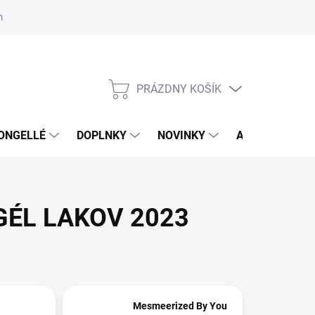
mačný poriadok
Školenia
ORLY v DM DROGERIE MARKT
Výs
PRÁZDNY KOŠÍK
NÁKUPNÝ
KOŠÍK
ONGELLÉ
DOPLNKY
NOVINKY
AKCIA
NÁ
GÉL LAKOV 2023
Mesmeerized By You