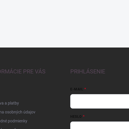
ORMÁCIE PRE VÁS
PRIHLÁSENIE
E-MAIL
a a platby
na osobných údajov
HESLO
dné podmienky