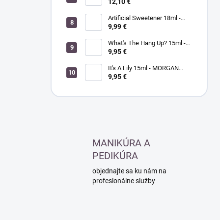
podkladový a vrchný lak na
12,10 €
nechty v jednom
Artificial Sweetener 18ml -
ORLY lak na nechty
9,99 €
What's The Hang Up? 15ml -
MORGANTAYLOR - lak na
9,95 €
nechty
It's A Lily 15ml - MORGAN
TAYLOR - lak na nechty
9,95 €
MANIKÚRA A
PEDIKÚRA
objednajte sa ku nám na
profesionálne služby