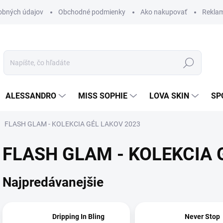
obných údajov
Obchodné podmienky
Ako nakupovať
Rekla
Hľadať
ALESSANDRO
MISS SOPHIE
LOVA SKIN
SP
FLASH GLAM - KOLEKCIA GÉL LAKOV 2023
FLASH GLAM - KOLEKCIA 
Najpredávanejšie
Dripping In Bling
Never Stop