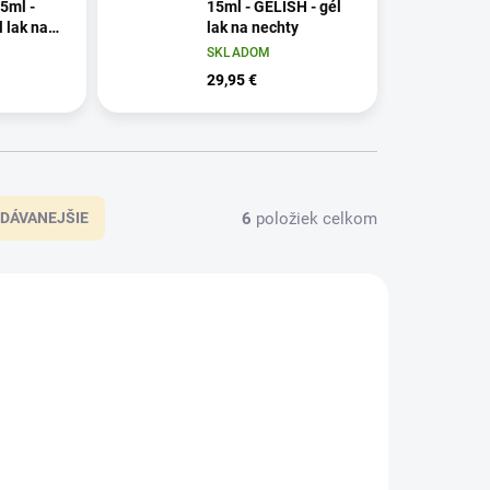
5ml -
15ml - GELISH - gél
 lak na
lak na nechty
SKLADOM
29,95 €
6
položiek celkom
DÁVANEJŠIE
1110505
1110503