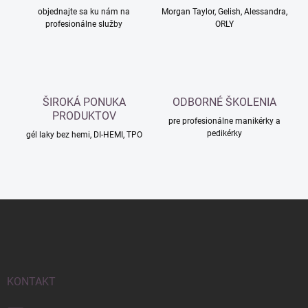
v
i
objednajte sa ku nám na
Morgan Taylor, Gelish, Alessandra,
k
profesionálne služby
ORLY
e
y
v
ý
p
i
s
ŠIROKÁ PONUKA
ODBORNÉ ŠKOLENIA
u
PRODUKTOV
pre profesionálne manikérky a
pedikérky
gél laky bez hemi, DI-HEMI, TPO
Z
á
p
ä
t
i
KONTAKT
e