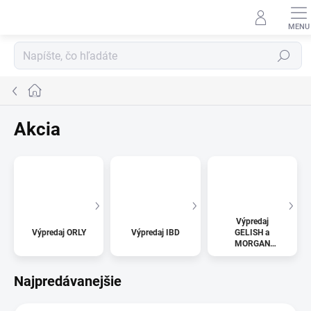
Prejsť
na
obsah
Hľadať
Domov
Akcia
Výpredaj
Výpredaj ORLY
Výpredaj IBD
GELISH a
MORGAN
TAYLOR
Najpredávanejšie