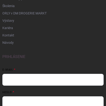
Školenia
ORLY v DM DROGERIE MARKT
Výstavy
Kariéra
Kontakt
Návody
PRIHLÁSENIE
E-MAIL
HESLO