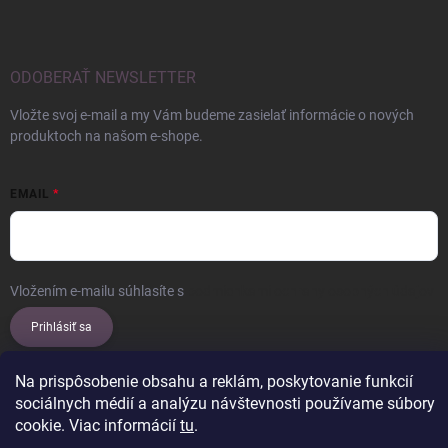
ODOBERAŤ NEWSLETTER
Vložte svoj e-mail a my Vám budeme zasielať informácie o nových
produktoch na našom e-shope.
EMAIL
Vložením e-mailu súhlasíte s
podmienkami ochrany osobných údajov
Prihlásiť sa
Na prispôsobenie obsahu a reklám, poskytovanie funkcií
sociálnych médií a analýzu návštevnosti používame súbory
Copyright 2026
ERROW
. Všetky práva vyhradené.
Upraviť nastavenie
cookie. Viac informácií
tu
.
cookies