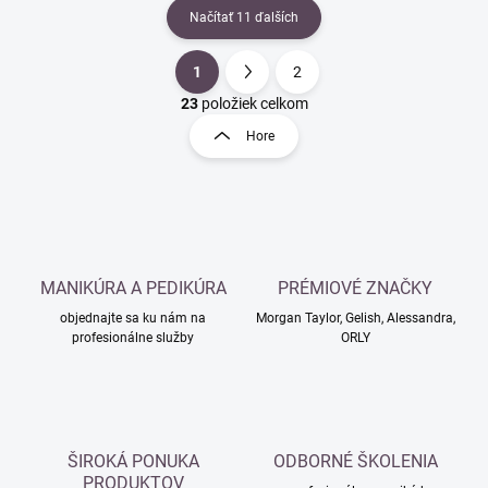
Načítať 11 ďalších
1
2
O
S
v
t
23
položiek celkom
l
r
Hore
á
á
d
n
a
k
c
o
i
e
v
p
a
r
MANIKÚRA A PEDIKÚRA
PRÉMIOVÉ ZNAČKY
n
v
i
objednajte sa ku nám na
Morgan Taylor, Gelish, Alessandra,
k
profesionálne služby
ORLY
e
y
v
ý
p
i
s
ŠIROKÁ PONUKA
ODBORNÉ ŠKOLENIA
u
PRODUKTOV