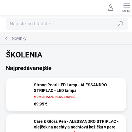
Prejsť
na
obsah
Hľadať
Novinky
ŠKOLENIA
Najpredávanejšie
Strong Pearl LED Lamp - ALESSANDRO
STRIPLAC - LED lampa
MOMENTÁLNE NEDOSTUPNÉ
69,95 €
Care & Gloss Pen - ALESSANDRO STRIPLAC -
olejček na nechty a nechtovú kožičku v pere