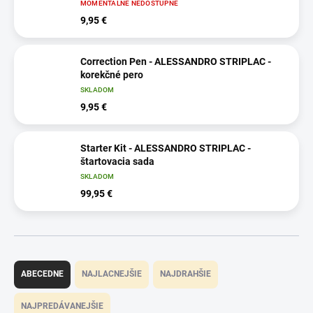
MOMENTÁLNE NEDOSTUPNÉ
9,95 €
Correction Pen - ALESSANDRO STRIPLAC -
korekčné pero
SKLADOM
9,95 €
Starter Kit - ALESSANDRO STRIPLAC -
štartovacia sada
SKLADOM
99,95 €
R
a
ABECEDNE
NAJLACNEJŠIE
NAJDRAHŠIE
d
e
NAJPREDÁVANEJŠIE