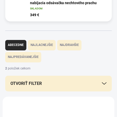
nabíjacia odsávačka nechtového prachu
SKLADOM
349 €
R
a
ABECEDNE
NAJLACNEJŠIE
NAJDRAHŠIE
d
e
NAJPREDÁVANEJŠIE
n
i
2
položiek celkom
e
p
OTVORIŤ FILTER
r
o
d
V
u
ý
k
p
t
i