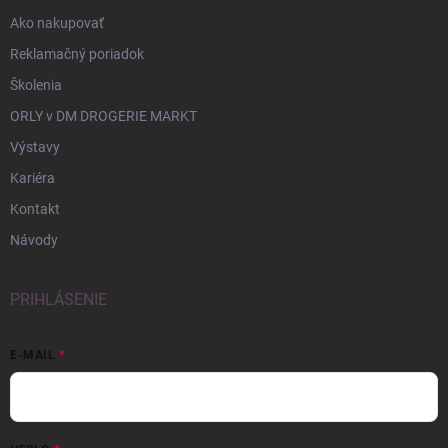
Ako nakupovať
Reklamačný poriadok
Školenia
ORLY v DM DROGERIE MARKT
Výstavy
Kariéra
Kontakt
Návody
PRIHLÁSENIE
E-MAIL