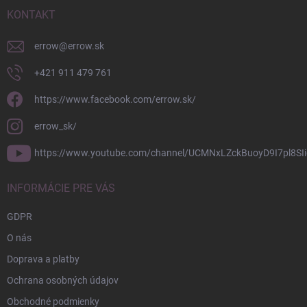
t
i
KONTAKT
e
errow
@
errow.sk
+421 911 479 761
https://www.facebook.com/errow.sk/
errow_sk/
https://www.youtube.com/channel/UCMNxLZckBuoyD9I7pl8SIi
INFORMÁCIE PRE VÁS
GDPR
O nás
Doprava a platby
Ochrana osobných údajov
Obchodné podmienky