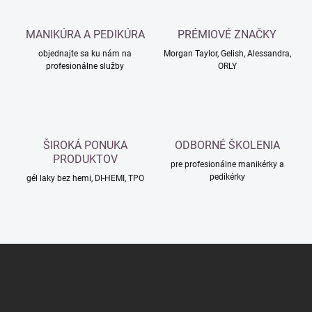
d
a
c
MANIKÚRA A PEDIKÚRA
PRÉMIOVÉ ZNAČKY
i
objednajte sa ku nám na
e
Morgan Taylor, Gelish, Alessandra,
profesionálne služby
ORLY
p
r
v
k
y
v
ŠIROKÁ PONUKA
ODBORNÉ ŠKOLENIA
ý
PRODUKTOV
p
pre profesionálne manikérky a
i
pedikérky
gél laky bez hemi, DI-HEMI, TPO
s
u
Z
á
p
ä