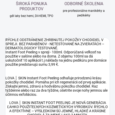
ŠIROKÁ PONUKA
ODBORNÉ ŠKOLENIA
PRODUKTOV
pre profesionálne manikérky a
pedikérky
gél laky bez hemi, DI-HEMI, TPO
RÝCHLE ODSTRÁNENIE ZHRBNU
TEJ POKOŽKY CHODIDIEL V
SPREJI. BEZ PARABÉNOV - NETESTOVANÉ NA ZVIERATÁCH –
DERMATOLOGICKY TESTOVANÉ.
Instant Foot Peeling v spreji - 100ml.
Odporúčaná veľkosť na
použitie v salóne alebo na doma. Z objemu 100ml sa dá
uskutočniť 10 aplikácií t.j náklady na jednu pedikúru pre domáce
použitie predstavujú sumu 3,99
€.
LOVA │ SKIN Instant Foot Peeling odhaľuje prirodzenú krásu
pokožky chodidiel. Pomáha pri ich regenerácii od prvej aplikácie.
Získajte jemnú, zdravú a hodvábnu pokožku chodidiel. Raz
týždenne alebo raz za dva týždne, ošetrite svoje nohy jemnou ale
účinnou exfoliáciou.
LOVA │ SKIN INSTANT FOOT PEELING JE NOVÁ
GENERÁCIA
ĽAHKO POUŽITEĽNÝCH KOZMETICKÝCH VÝROBKOV. RÝCHLO
A EFEKTÍVNE – VÝSLEDKOM SÚ JEMNÉ, HLADKÉ A KRÁSNE