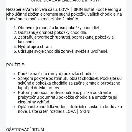
CHODIDLÁ ZA MENEJ AKO 2 MINÚTY.
Nezaberie Vám to veľa času.
LOVA │ SKIN
Instat Foot Peeling a
jeho účinné zloženie premení suchú pokožku vašich chodidiel na
hodvábne jemnú za menej ako 2 minúty.
Obnovuje jemnosť a krásu pokožky chodidiel.
Odstraňuje drsnosť pokožky chodidla.
Zabraňuje tvorbe zhrubnutej, popraskanej pokožky a
kalusom.
Hydratuje a chráni.
Udržujte svoje chodidlá zdravé, svieže a uvoľnené.
POUŽITIE:
Použite na čistú (umytú) pokožku chodidiel.
S
prejom pokryte postihnutú oblasť chodidiel. Počkajte 60
sekúnd a pokožka chodidla sa začne jemne a prirodzene
lúpať pri dotyku prstov.
Potom pomocou profesionálneho pilníka odstráňte
prebytočnú odumretú pokožku chodidla a umožnite jej
elegantný vzhľad.
Opláchnite chodidlá vodou, utrite ich osuškou a budú ako
nové. Užite si ten rozdiel s LOVA │ SKIN!
OŠETROVACÍ RITUÁL