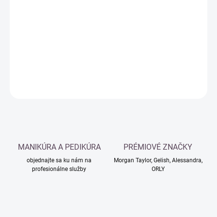
Jednotková
MOMENTÁLNE NEDOSTUPNÉ
cena:
−
+
Pridať do košíka
DETAILNÉ INFORMÁCIE
OPÝTAŤ SA
MANIKÚRA A PEDIKÚRA
PRÉMIOVÉ ZNAČKY
objednajte sa ku nám na
Morgan Taylor, Gelish, Alessandra,
profesionálne služby
ORLY