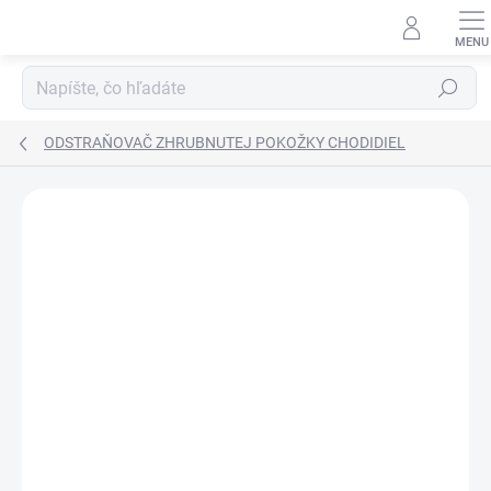
Prejsť
na
obsah
Hľadať
ODSTRAŇOVAČ ZHRUBNUTEJ POKOŽKY CHODIDIEL
Neohodnotené
Podrobnosti hodnotenia