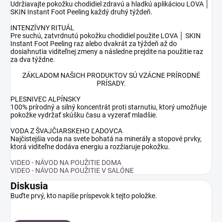
Udržiavajte pokožku chodidiel zdravú a hladkú aplikáciou LOVA │
SKIN Instant Foot Peeling každý druhý týždeň.
INTENZÍVNY RITUÁL
Pre suchú, zatvrdnutú pokožku chodidiel použite LOVA │ SKIN
Instant Foot Peeling raz alebo dvakrát za týždeň až do
dosiahnutia viditeľnej zmeny a následne prejdite na použitie raz
za dva týždne.
ZÁKLADOM NAŠICH PRODUKTOV SÚ
VZÁCNE PRÍRODNÉ
PRÍSADY.
PLESNIVEC ALPÍNSKY
100% prírodný a silný koncentrát proti starnutiu, ktorý umožňuje
pokožke vydržať skúšku času a vyzerať mladšie.
VODA Z
ŠVAJČIARSKEHO ĽADOVCA
Najčistejšia voda na svete bohatá na minerály a stopové prvky,
ktorá viditeľne dodáva energiu a rozžiaruje pokožku.
VIDEO - NÁVOD NA POUŽITIE DOMA
VIDEO - NÁVOD NA POUŽITIE V SALÓNE
Diskusia
Buďte prvý, kto napíše príspevok k tejto položke.