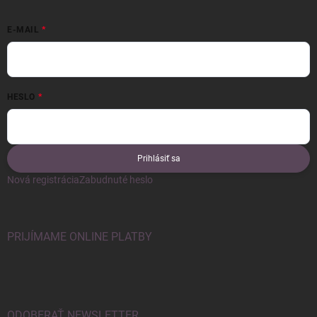
E-MAIL
HESLO
Prihlásiť sa
Nová registrácia
Zabudnuté heslo
PRIJÍMAME ONLINE PLATBY
ODOBERAŤ NEWSLETTER