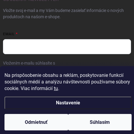
Vložte svoj e-mail a my Vám budeme zasielať informácie o nových
produktoch na našom e-shope.
EMAIL
Vložením e-mailu súhlasíte s
podmienkami ochrany osobných údajov
Prihlásiť sa
Na prispôsobenie obsahu a reklám, poskytovanie funkcií
sociálnych médií a analýzu návštevnosti používame súbory
cookie. Viac informácií
tu
.
Nastavenie
Copyright 2026
ERROW
. Všetky práva vyhradené.
Upraviť nastavenie
cookies
Vytvoril Shoptet
Odmietnuť
Súhlasím