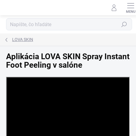
Prejsť
na
obsah
Hľadať
LOVA SKIN
Aplikácia LOVA SKIN Spray Instant
Foot Peeling v salóne