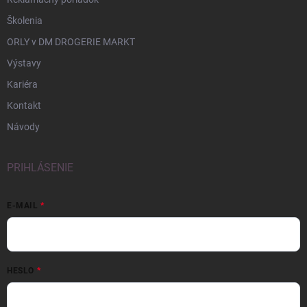
Školenia
ORLY v DM DROGERIE MARKT
Výstavy
Kariéra
Kontakt
Návody
PRIHLÁSENIE
E-MAIL
HESLO