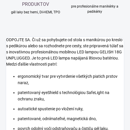
PRODUKTOV
pre profesionálne manikérky a
pedikérky
gél laky bez hemi, DI-HEMI, TPO
ODPOJTE SA. Či už sa pohybujete od stola s manikúrou po kreslo
s pedikúrou alebo sa rozhodnete pre cesty, ste pripravená túlať sa
s inovatívnou profesionálnou mobilnou LED lampou GELISH 18G
UNPLUGGED. Je to prvá LED lampa napájaná lítiovou batériou.
Medzi ďalšie vlastnosti patrí:
ergonomický tvar pre vytvrdenie všetkých piatich prstov
naraz,
patentovaný eyeShield s technológiou SafeLight na
ochranu zraku,
autoatické spustenie po vložení ruky,
patentované, odnímateľné, magnetická dno,
povrch odolný voči odstraňovaču a čističu gél laku,