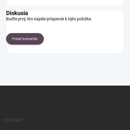
Diskusia
Buďte prvý, kto napíše príspevok k tejto položke.
Pridať komentár
Z
á
p
ä
t
i
KONTAKT
e