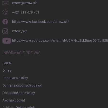
errow
@
errow.sk
+421 911 479 761
https://www.facebook.com/errow.sk/
errow_sk/
https://www.youtube.com/channel/UCMNxLZckBuoyD9I7pl8SIi
INFORMÁCIE PRE VÁS
GDPR
O nás
Doprava a platby
Ochrana osobných údajov
Obchodné podmienky
Ako nakupovať
Reklamačný poriadok