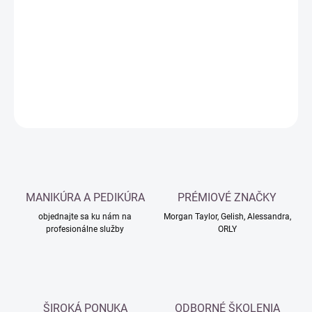
cena:
−
+
Pridať do košíka
DETAILNÉ INFORMÁCIE
OPÝTAŤ SA
MANIKÚRA A PEDIKÚRA
PRÉMIOVÉ ZNAČKY
objednajte sa ku nám na
Morgan Taylor, Gelish, Alessandra,
profesionálne služby
ORLY
ŠIROKÁ PONUKA
ODBORNÉ ŠKOLENIA