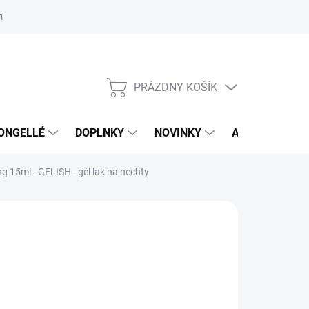
mačný poriadok
Školenia
ORLY v DM DROGERIE MARKT
Výs
PRÁZDNY KOŠÍK
NÁKUPNÝ
KOŠÍK
ONGELLÉ
DOPLNKY
NOVINKY
AKCIA
NÁ
ng 15ml - GELISH - gél lak na nechty
:
GELISH
,95 €
35 € bez DPH
otková
LADOM