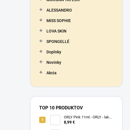
ALESSANDRO
MISS SOPHIE
LOVA SKIN
SPONGELLÉ
Doplnky
Novinky
Akcia
TOP 10 PRODUKTOV
ORLY Pink 11ml - ORLY - lak
na nechty
8,99 €