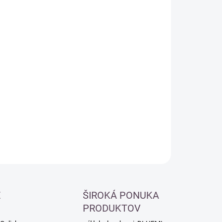
:
−
+
Pridať do košíka
ILNÉ INFORMÁCIE
OPÝTAŤ SA
É
ŠIROKÁ PONUKA
PRODUKTOV