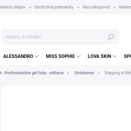
obných údajov
Obchodné podmienky
Ako nakupovať
Rekla
Hľadať
ALESSANDRO
MISS SOPHIE
LOVA SKIN
SP
 - Profesionálne gél laky - odtiene
Strieborné
Dripping In Bli
Neohodnotené
Podrobnosti hodnotenia
ZNAČKA
29
24,
Jedn
SK