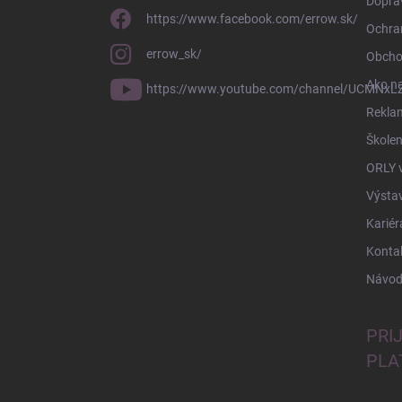
Doprav
https://www.facebook.com/errow.sk/
Ochra
errow_sk/
Obcho
Ako n
https://www.youtube.com/channel/UCMNxLZ
Rekla
Školen
ORLY 
Výsta
Kariér
Konta
Návod
PRI
PLA