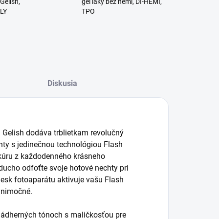
Gelish,
gél laky bez hemi, DI-HEMI,
RLY
TPO
Diskusia
d Gelish dodáva trblietkam revolučný
hty s jedinečnou technológiou Flash
ikúru z každodenného krásneho
ducho odfoťte svoje hotové nechty pri
lesk fotoaparátu aktivuje vašu Flash
ýnimočné.
h nádherných tónoch s maličkosťou pre