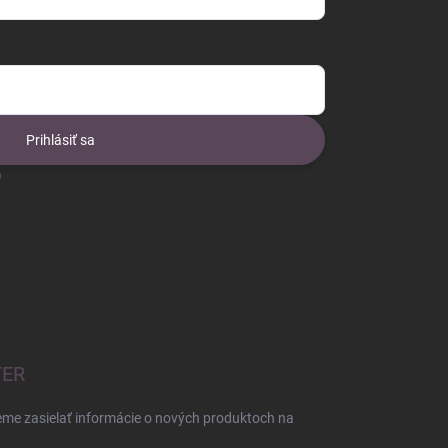
Prihlásiť sa
o
TER
eme zasielať informácie o nových produktoch na