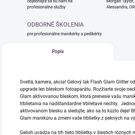
objednajte sa ku nám na
Morgan Taylor, 
profesionálne služby
Alessandra, O
ODBORNÉ ŠKOLENIA
pre profesionálne manikérky a pedikérky
Popis
Svetlá, kamera, akcia! Gélový lak Flash Glam Glitter o
upgrade len bleskom fotoaparátu. Rozžiarte svoje nec
Glam aktivovanou bleskom, ktorá prenesie vašu man
trblietania na nadštandardne trblietavé nechty. Jedno
aktivovanom blesku a sledujte, ako sa to kúzlo deje! B
Glam manikúru a zmení vaše trblietky z pekných na v
Gelish uvádza na trh tieto trblietky v šiestich rôznyc