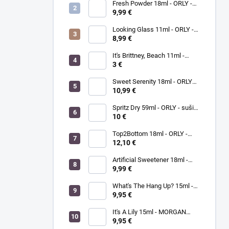
Fresh Powder 18ml - ORLY -
lak na nechty
9,99 €
Looking Glass 11ml - ORLY -
lak na nechty
8,99 €
It's Brittney, Beach 11ml -
ORLY lak na nechty
3 €
Sweet Serenity 18ml - ORLY
BREATHABLE - ošetrujúci
10,99 €
farebný lak na nechty
Spritz Dry 59ml - ORLY - sušič
laku na nechty
10 €
Top2Bottom 18ml - ORLY -
podkladový a vrchný lak na
12,10 €
nechty v jednom
Artificial Sweetener 18ml -
ORLY lak na nechty
9,99 €
What's The Hang Up? 15ml -
MORGANTAYLOR - lak na
9,95 €
nechty
It's A Lily 15ml - MORGAN
TAYLOR - lak na nechty
9,95 €