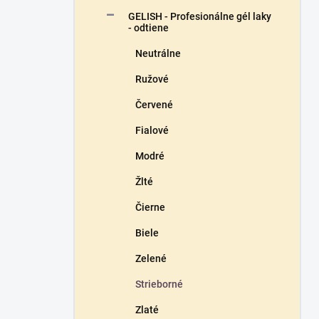
n
GELISH - Profesionálne gél laky
e
- odtiene
l
Neutrálne
Ružové
Červené
Fialové
Modré
Žlté
Čierne
Biele
Zelené
Strieborné
Zlaté