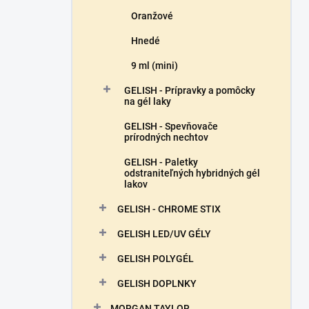
Oranžové
Hnedé
9 ml (mini)
GELISH - Prípravky a pomôcky
na gél laky
GELISH - Spevňovače
prírodných nechtov
GELISH - Paletky
odstraniteľných hybridných gél
lakov
GELISH - CHROME STIX
GELISH LED/UV GÉLY
GELISH POLYGÉL
GELISH DOPLNKY
MORGAN TAYLOR