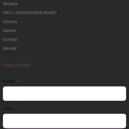
Školenia
ORLY v DM DROGERIE MARKT
Výstavy
Kariéra
Kontakt
Návody
PRIHLÁSENIE
E-MAIL
HESLO