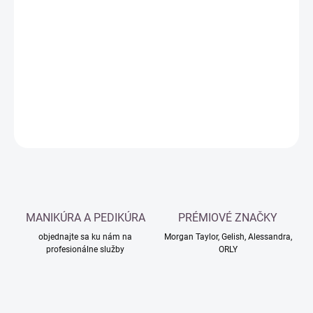
Jednotková
MOMENTÁLNE NEDOSTUPNÉ
cena:
−
+
Pridať do košíka
DETAILNÉ INFORMÁCIE
OPÝTAŤ SA
MANIKÚRA A PEDIKÚRA
PRÉMIOVÉ ZNAČKY
objednajte sa ku nám na
Morgan Taylor, Gelish, Alessandra,
profesionálne služby
ORLY