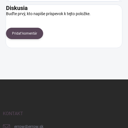
Diskusia
Buďte prvý, kto napíše príspevok k tejto položke.
Pridať komentár
Z
á
p
ä
t
i
KONTAKT
e
errow
@
errow.sk