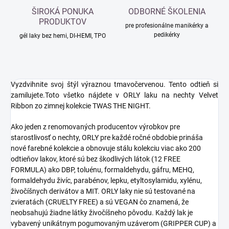
ŠIROKÁ PONUKA
ODBORNÉ ŠKOLENIA
PRODUKTOV
pre profesionálne manikérky a
pedikérky
gél laky bez hemi, DI-HEMI, TPO
Vyzdvihnite svoj štýl výraznou tmavočervenou. Tento odtieň si
zamilujete.
Toto všetko nájdete v ORLY laku na nechty Velvet
Ribbon zo zimnej kolekcie TWAS THE NIGHT.
Ako jeden z renomovaných producentov výrobkov pre
starostlivosť o nechty, ORLY pre každé ročné obdobie prináša
nové farebné kolekcie a obnovuje stálu kolekciu viac ako 200
odtieňov lakov, ktoré sú bez škodlivých látok (12 FREE
FORMULA) ako DBP, toluénu, formaldehydu, gáfru, MEHQ,
formaldehydu živíc, parabénov, lepku, etyltosylamidu, xylénu,
živočíšnych derivátov a MIT. ORLY laky nie sú testované na
zvieratách (CRUELTY FREE) a sú VEGAN čo znamená, že
neobsahujú žiadne látky živočíšneho pôvodu. Každý lak je
vybavený unikátnym pogumovaným uzáverom (GRIPPER CUP) a