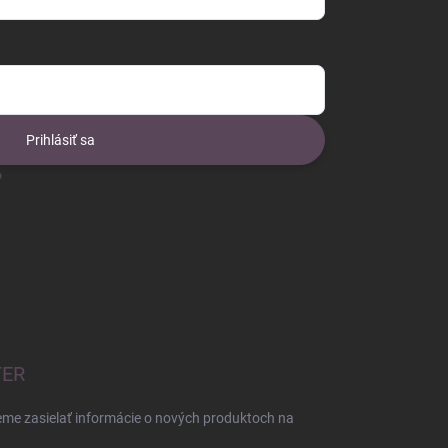
Prihlásiť sa
o
TER
eme zasielať informácie o nových produktoch na