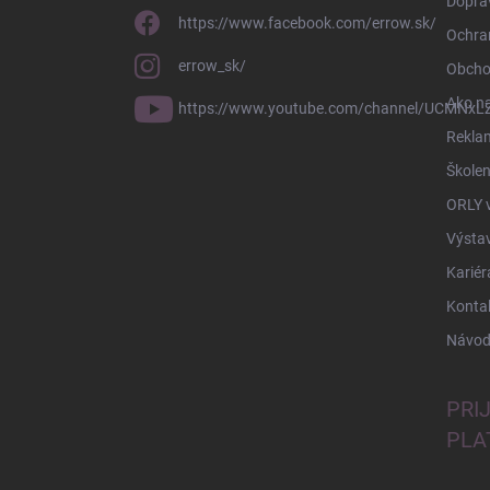
Doprav
https://www.facebook.com/errow.sk/
Ochra
errow_sk/
Obcho
Ako n
https://www.youtube.com/channel/UCMNxLZ
Rekla
Školen
ORLY 
Výsta
Kariér
Konta
Návod
PRI
PLA