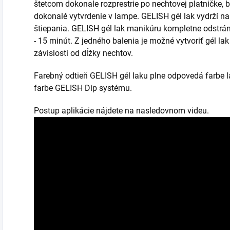
štetcom dokonale rozprestrie po nechtovej platničke, 
dokonalé vytvrdenie v lampe. GELISH gél lak vydrží n
štiepania. GELISH gél lak manikúru kompletne odstrán
- 15 minút. Z jedného balenia je možné vytvoriť gél la
závislosti od dĺžky nechtov.
Farebný odtieň GELISH gél laku plne odpovedá farbe 
farbe GELISH Dip systému.
Postup aplikácie nájdete na nasledovnom videu.