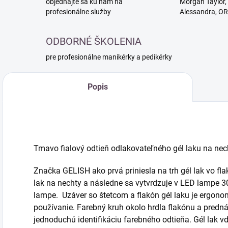
objednajte sa ku nám na
Morgan Taylor, 
profesionálne služby
Alessandra, O
ODBORNÉ ŠKOLENIA
pre profesionálne manikérky a pedikérky
Popis
Tmavo fialový odtieň odlakovateľného gél laku na nec
Značka GELISH ako prvá priniesla na trh gél lak vo fla
lak na nechty a následne sa vytvrdzuje v LED lampe 3
lampe. Uzáver so štetcom a flakón gél laku je ergono
používanie. Farebný kruh okolo hrdla flakónu a pred
jednoduchú identifikáciu farebného odtieňa. Gél lak vďa