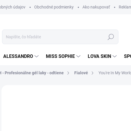
obných údajov
Obchodné podmienky
Ako nakupovať
Rekla
Hľadať
ALESSANDRO
MISS SOPHIE
LOVA SKIN
SP
 - Profesionálne gél laky - odtiene
Fialové
You're In My Worl
Neohodnotené
Podrobnosti hodnotenia
ZNAČKA
29
24,
Jedn
SK