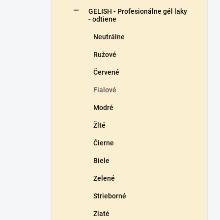
n
GELISH - Profesionálne gél laky
e
- odtiene
l
Neutrálne
Ružové
Červené
Fialové
Modré
Žlté
Čierne
Biele
Zelené
Strieborné
Zlaté