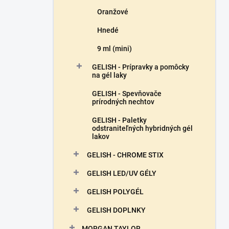
Oranžové
Hnedé
9 ml (mini)
GELISH - Prípravky a pomôcky
na gél laky
GELISH - Spevňovače
prírodných nechtov
GELISH - Paletky
odstraniteľných hybridných gél
lakov
GELISH - CHROME STIX
GELISH LED/UV GÉLY
GELISH POLYGÉL
GELISH DOPLNKY
MORGAN TAYLOR