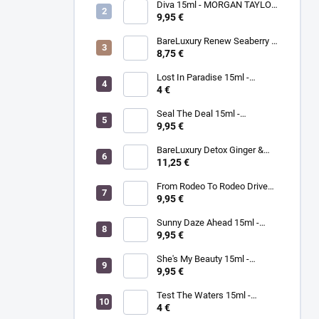
Diva 15ml - MORGAN TAYLOR
- lak na nechty
9,95 €
BareLuxury Renew Seaberry &
Kukui - MORGAN TAYLOR -
8,75 €
kompletná SPA mani/pedi
sada rakytník/kukui
Lost In Paradise 15ml -
MORGAN TAYLOR - lak na
4 €
nechty
Seal The Deal 15ml -
MORGAN TAYLOR - lak na
9,95 €
nechty
BareLuxury Detox Ginger &
Green Tea Lotion 240ml -
11,25 €
MORGAN TAYLOR -
hydratačný krém na ruky a
From Rodeo To Rodeo Drive
telo zázvor/zelený čaj
15ml - MORGAN TAYLOR - lak
9,95 €
na nechty
Sunny Daze Ahead 15ml -
MORGAN TAYLOR - lak na
9,95 €
nechty
She's My Beauty 15ml -
MORGAN TAYLOR - lak na
9,95 €
nechty
Test The Waters 15ml -
MORGAN TAYLOR - lak na
4 €