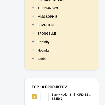
ALESSANDRO
MISS SOPHIE
LOVA SKIN
SPONGELLÉ
Doplnky
Novinky
Akcia
TOP 10 PRODUKTOV
Barely Nude 18ml - ORLY BB
CRÉME - makeup na nechty
15,50 €