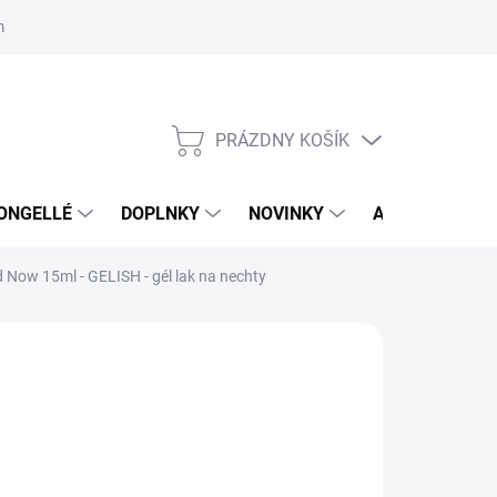
mačný poriadok
Školenia
ORLY v DM DROGERIE MARKT
Výs
PRÁZDNY KOŠÍK
NÁKUPNÝ
KOŠÍK
ONGELLÉ
DOPLNKY
NOVINKY
AKCIA
NÁ
d Now 15ml - GELISH - gél lak na nechty
:
GELISH
,95 €
35 € bez DPH
otková
LADOM