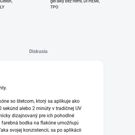
Gelish,
gél laky bez hemi, DI-HEMI,
RLY
TPO
Diskusia
hty.
kóne so štetcom, ktorý sa aplikuje ako
0 sekúnd alebo 2 minúty v tradičnej UV
micky dizajnovaný pre ich pohodlné
ná farebná bodka na flakóne umožňujú
ka svojej konzistencii, sa po aplikácii