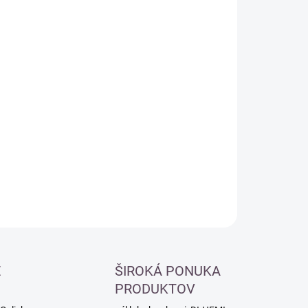
:
−
+
Pridať do košíka
ILNÉ INFORMÁCIE
OPÝTAŤ SA
É
ŠIROKÁ PONUKA
PRODUKTOV