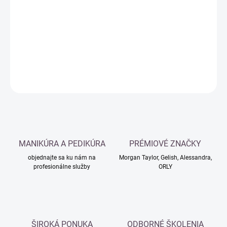
cena:
−
+
Pridať do košíka
DETAILNÉ INFORMÁCIE
OPÝTAŤ SA
MANIKÚRA A PEDIKÚRA
PRÉMIOVÉ ZNAČKY
objednajte sa ku nám na
Morgan Taylor, Gelish, Alessandra,
profesionálne služby
ORLY
ŠIROKÁ PONUKA
ODBORNÉ ŠKOLENIA