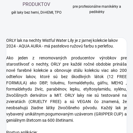
PRODUKTOV
pre profesionálne manikérky a
pedikérky
gél laky bez hemi, DI-HEMI, TPO
ORLY lak na nechty Wistful Water Lily je z jarnej kolekcie lakov
2024 - AQUA AURA - má pastelovo ružovú farbu s perleťou.
Ako jeden z renomovaných producentov výrobkov pre
starostlivosť o nechty, ORLY pre každé ročné obdobie prináša
nové farebné kolekcie a obnovuje stálu kolekciu viac ako 200
odtieňov lakov, ktoré sú bez škodlivých látok (12 FREE
FORMULA) ako DBP, toluénu, formaldehydu, gáfru, MEHQ ,
formaldehydu živíc, parabénov, lepku, etyltosylamidu, xylénu,
živočíšnych derivátov a MIT. ORLY laky nie sú testované na
zvieratách (CRUELTY FREE) a sú VEGAN čo znamená, že
neobsahujú žiadne látky živočíšneho pôvodu. Každý lak je
vybavený unikátnym pogumovaným uzáverom (GRIPPER CUP) a
geniálnym štetcom sa 600 štetinami.
Postup aplikácie: