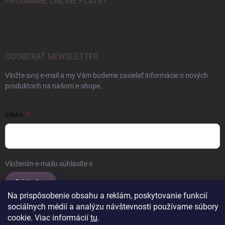
PRIJÍMAME ONLINE PLATBY
ODOBERAŤ NEWSLETTER
Vložte svoj e-mail a my Vám budeme zasielať informácie o nových
produktoch na našom e-shope.
EMAIL
Vložením e-mailu súhlasíte s
podmienkami ochrany osobných údajov
Prihlásiť sa
Na prispôsobenie obsahu a reklám, poskytovanie funkcií
sociálnych médií a analýzu návštevnosti používame súbory
cookie. Viac informácií
tu
.