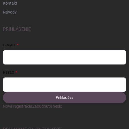
Kontakt
Návody
PRIHLÁSENIE
E-MAIL
HESLO
Prihlásiť sa
Nová registrácia
Zabudnuté heslo