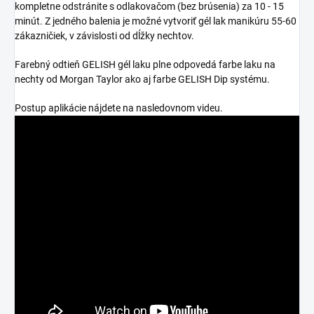
kompletne odstránite s odlakovačom (bez brúsenia) za 10 - 15
minút. Z jedného balenia je možné vytvoriť gél lak manikúru 55-60
zákazničiek, v závislosti od dĺžky nechtov.
Farebný odtieň GELISH gél laku plne odpovedá farbe laku na
nechty od Morgan Taylor ako aj farbe GELISH Dip systému.
Postup aplikácie nájdete na nasledovnom videu.