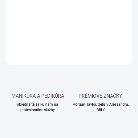
Jednotková
MOMENTÁLNE NEDOSTUPNÉ
cena:
−
+
Pridať do košíka
DETAILNÉ INFORMÁCIE
OPÝTAŤ SA
MANIKÚRA A PEDIKÚRA
PRÉMIOVÉ ZNAČKY
objednajte sa ku nám na
Morgan Taylor, Gelish, Alessandra,
profesionálne služby
ORLY