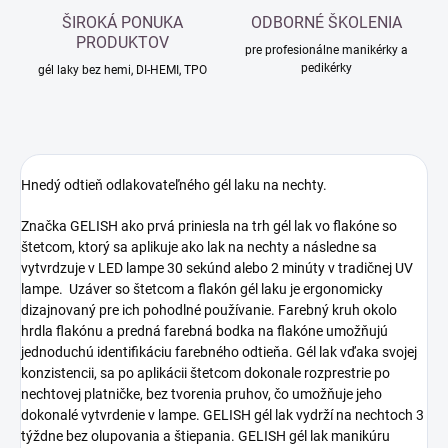
ŠIROKÁ PONUKA
ODBORNÉ ŠKOLENIA
PRODUKTOV
pre profesionálne manikérky a
pedikérky
gél laky bez hemi, DI-HEMI, TPO
Hnedý odtieň odlakovateľného gél laku na nechty.
Značka GELISH ako prvá priniesla na trh gél lak vo flakóne so
štetcom, ktorý sa aplikuje ako lak na nechty a následne sa
vytvrdzuje v LED lampe 30 sekúnd alebo 2 minúty v tradičnej UV
lampe. Uzáver so štetcom a flakón gél laku je ergonomicky
dizajnovaný pre ich pohodlné používanie. Farebný kruh okolo
hrdla flakónu a predná farebná bodka na flakóne umožňujú
jednoduchú identifikáciu farebného odtieňa. Gél lak vďaka svojej
konzistencii, sa po aplikácii štetcom dokonale rozprestrie po
nechtovej platničke, bez tvorenia pruhov, čo umožňuje jeho
dokonalé vytvrdenie v lampe. GELISH gél lak vydrží na nechtoch 3
týždne bez olupovania a štiepania. GELISH gél lak manikúru