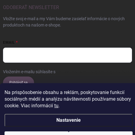
ODOBERAŤ NEWSLETTER
Vložte svoj e-mail a my Vám budeme zasielať informácie o nových
produktoch na našom e-shope.
EMAIL
Vložením e-mailu súhlasíte s
podmienkami ochrany osobných údajov
Prihlásiť sa
Na prispôsobenie obsahu a reklám, poskytovanie funkcií
sociálnych médií a analýzu návštevnosti používame súbory
cookie. Viac informácií
tu
.
Copyright 2026
ERROW
. Všetky práva vyhradené.
Upraviť nastavenie
cookies
Nastavenie
Vytvoril Shoptet