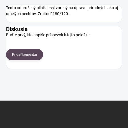
Tento odpružený pílnik je vytvorený na úpravu prírodných ako aj
umelých nechtov. Zrnitosť 180/120.
Diskusia
Buďte prvý, kto napíše príspevok k tejto položke.
Pridať komentár
Z
á
p
ä