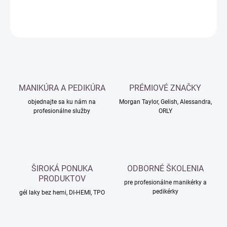
DETAILNÉ INFORMÁCIE
OPÝTAŤ SA
MANIKÚRA A PEDIKÚRA
PRÉMIOVÉ ZNAČKY
objednajte sa ku nám na
Morgan Taylor, Gelish, Alessandra,
profesionálne služby
ORLY
ŠIROKÁ PONUKA
ODBORNÉ ŠKOLENIA
PRODUKTOV
pre profesionálne manikérky a
pedikérky
gél laky bez hemi, DI-HEMI, TPO