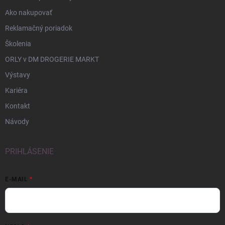
Ako nakupovať
Reklamačný poriadok
Školenia
ORLY v DM DROGERIE MARKT
Výstavy
Kariéra
Kontakt
Návody
PRIHLÁSENIE
E-MAIL