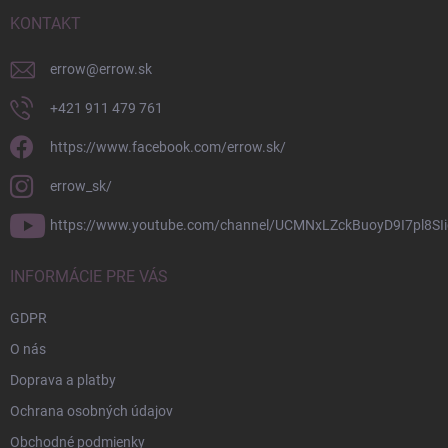
t
i
KONTAKT
e
errow
@
errow.sk
+421 911 479 761
https://www.facebook.com/errow.sk/
errow_sk/
https://www.youtube.com/channel/UCMNxLZckBuoyD9I7pl8SIi
INFORMÁCIE PRE VÁS
GDPR
O nás
Doprava a platby
Ochrana osobných údajov
Obchodné podmienky