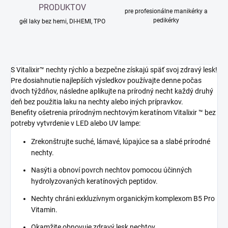
PRODUKTOV
pre profesionálne manikérky a
pedikérky
gél laky bez hemi, DI-HEMI, TPO
S Vitalixir™ nechty rýchlo a bezpečne získajú späť svoj zdravý lesk!
Pre dosiahnutie najlepších výsledkov používajte denne počas
dvoch týždňov, následne aplikujte na prírodný necht každý druhý
deň bez použitia laku na nechty alebo iných prípravkov.
Benefity ošetrenia prírodným nechtovým keratínom Vitalixir ™ bez
potreby vytvrdenie v LED alebo UV lampe:
Zrekonštrujte suché, lámavé, lúpajúce sa a slabé prírodné
nechty.
Nasýti a obnoví povrch nechtov pomocou účinných
hydrolyzovaných keratínových peptidov.
Nechty chráni exkluzívnym organickým komplexom B5 Pro
Vitamin.
Okamžite obnovuje zdravý lesk nechtov.