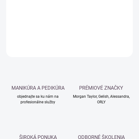
cena:
−
+
Pridať do košíka
DETAILNÉ INFORMÁCIE
OPÝTAŤ SA
MANIKÚRA A PEDIKÚRA
PRÉMIOVÉ ZNAČKY
objednajte sa ku nám na
Morgan Taylor, Gelish, Alessandra,
profesionálne služby
ORLY
ŠIROKÁ PONUKA
ODBORNÉ ŠKOLENIA