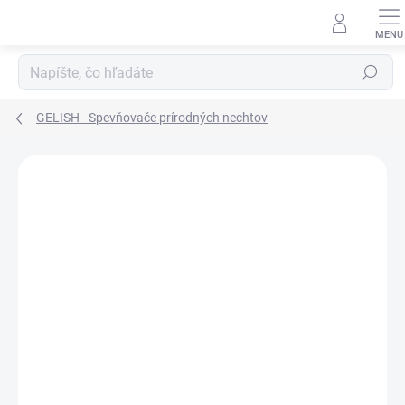
Prejsť
na
obsah
Hľadať
GELISH - Spevňovače prírodných nechtov
Neohodnotené
Podrobnosti hodnotenia
ZNAČKA:
GELISH