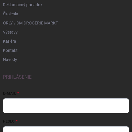
Reklamačný poriadok
Školenia
ORLY v DM DROGERIE MARKT
Výstavy
Kariéra
Kontakt
Návody
PRIHLÁSENIE
E-MAIL
HESLO