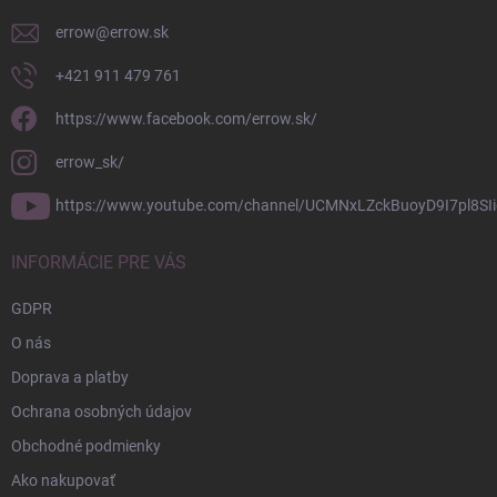
e
errow
@
errow.sk
+421 911 479 761
https://www.facebook.com/errow.sk/
errow_sk/
https://www.youtube.com/channel/UCMNxLZckBuoyD9I7pl8SIi
INFORMÁCIE PRE VÁS
GDPR
O nás
Doprava a platby
Ochrana osobných údajov
Obchodné podmienky
Ako nakupovať