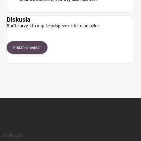
Diskusia
Buďte prvý, kto napíše príspevok k tejto položke.
Pridať komentár
Z
á
p
ä
t
i
KONTAKT