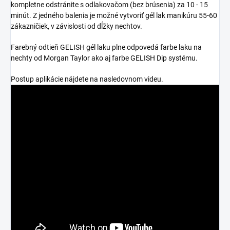
kompletne odstránite s odlakovačom (bez brúsenia) za 10 - 15
minút. Z jedného balenia je možné vytvoriť gél lak manikúru 55-60
zákazničiek, v závislosti od dĺžky nechtov.
Farebný odtieň GELISH gél laku plne odpovedá farbe laku na
nechty od Morgan Taylor ako aj farbe GELISH Dip systému.
Postup aplikácie nájdete na nasledovnom videu.