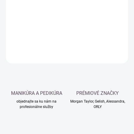
Jednotková
SKLADOM
cena:
−
+
Pridať do košíka
DETAILNÉ INFORMÁCIE
OPÝTAŤ SA
MANIKÚRA A PEDIKÚRA
PRÉMIOVÉ ZNAČKY
objednajte sa ku nám na
Morgan Taylor, Gelish, Alessandra,
profesionálne služby
ORLY