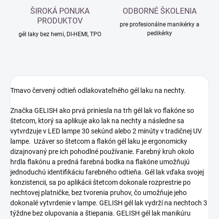
ŠIROKÁ PONUKA
ODBORNÉ ŠKOLENIA
PRODUKTOV
pre profesionálne manikérky a
pedikérky
gél laky bez hemi, DI-HEMI, TPO
Tmavo červený odtieň odlakovateľného gél laku na nechty.
Značka GELISH ako prvá priniesla na trh gél lak vo flakóne so
štetcom, ktorý sa aplikuje ako lak na nechty a následne sa
vytvrdzuje v LED lampe 30 sekúnd alebo 2 minúty v tradičnej UV
lampe. Uzáver so štetcom a flakón gél laku je ergonomicky
dizajnovaný pre ich pohodlné používanie. Farebný kruh okolo
hrdla flakónu a predná farebná bodka na flakóne umožňujú
jednoduchú identifikáciu farebného odtieňa. Gél lak vďaka svojej
konzistencii, sa po aplikácii štetcom dokonale rozprestrie po
nechtovej platničke, bez tvorenia pruhov, čo umožňuje jeho
dokonalé vytvrdenie v lampe. GELISH gél lak vydrží na nechtoch 3
týždne bez olupovania a štiepania. GELISH gél lak manikúru