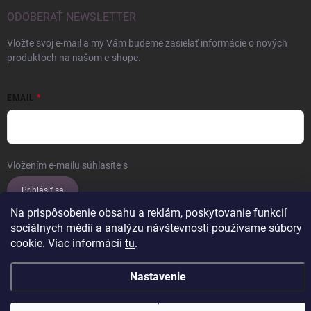
ODOBERAŤ NEWSLETTER
Vložte svoj e-mail a my Vám budeme zasielať informácie o nových
produktoch na našom e-shope.
EMAIL
Vložením e-mailu súhlasíte s
podmienkami ochrany osobných údajov
Prihlásiť sa
Na prispôsobenie obsahu a reklám, poskytovanie funkcií
sociálnych médií a analýzu návštevnosti používame súbory
cookie. Viac informácií
tu
.
Copyright 2026
ERROW
. Všetky práva vyhradené.
Upraviť nastavenie
cookies
Nastavenie
Vytvoril Shoptet