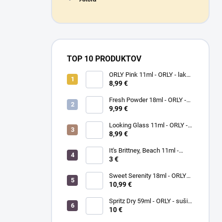
TOP 10 PRODUKTOV
ORLY Pink 11ml - ORLY - lak
na nechty
8,99 €
Fresh Powder 18ml - ORLY -
lak na nechty
9,99 €
Looking Glass 11ml - ORLY -
lak na nechty
8,99 €
It's Brittney, Beach 11ml -
ORLY lak na nechty
3 €
Sweet Serenity 18ml - ORLY
BREATHABLE - ošetrujúci
10,99 €
farebný lak na nechty
Spritz Dry 59ml - ORLY - sušič
laku na nechty
10 €