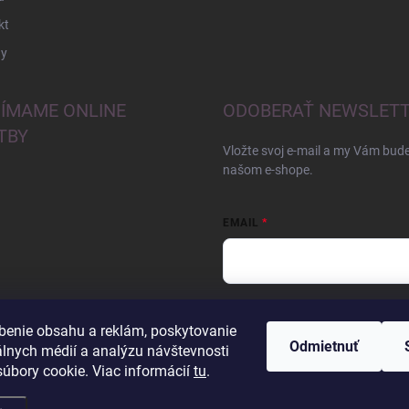
kt
y
JÍMAME ONLINE
ODOBERAŤ NEWSLET
TBY
Vložte svoj e-mail a my Vám bud
našom e-shope.
EMAIL
Vložením e-mailu súhlasíte s
pod
benie obsahu a reklám, poskytovanie
Odmietnuť
Prihlásiť sa
álnych médií a analýzu návštevnosti
úbory cookie. Viac informácií
tu
.