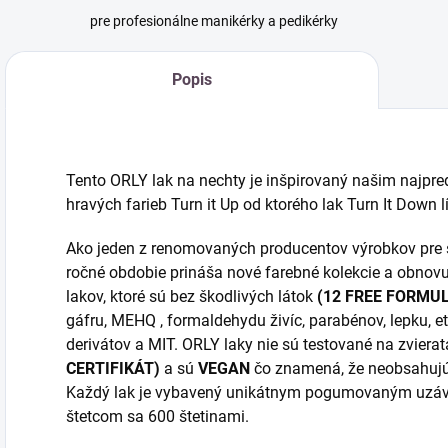
pre profesionálne manikérky a pedikérky
Popis
Tento ORLY lak na nechty je inšpirovaný našim najp
hravých farieb Turn it Up od ktorého lak Turn It Down l
Ako jeden z renomovaných producentov výrobkov pre s
ročné obdobie prináša nové farebné kolekcie a obnovu
lakov, ktoré sú bez škodlivých látok
(12 FREE FORMU
gáfru, MEHQ , formaldehydu živíc, parabénov, lepku, e
derivátov a MIT. ORLY laky nie sú testované na zviera
CERTIFIKÁT)
a sú
VEGAN
čo znamená, že neobsahujú 
Každý lak je vybavený unikátnym pogumovaným uz
štetcom sa 600 štetinami.