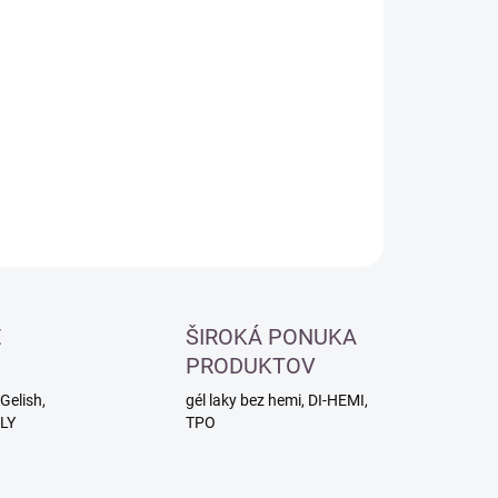
otková
LADOM
:
−
+
Pridať do košíka
ILNÉ INFORMÁCIE
OPÝTAŤ SA
É
ŠIROKÁ PONUKA
PRODUKTOV
Gelish,
gél laky bez hemi, DI-HEMI,
RLY
TPO