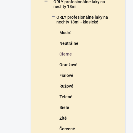
a
ORLY profesionálne laky na
n
nechty 18ml
e
ORLY profesionálne laky na
l
nechty 18ml - klasické
Modré
Neutrálne
Čierne
Oranžové
Fialové
Ružové
Zelené
Biele
Žlté
Červené