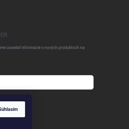
TER
eme zasielať informácie o nových produktoch na
mienkami ochrany osobných údajov
Súhlasím