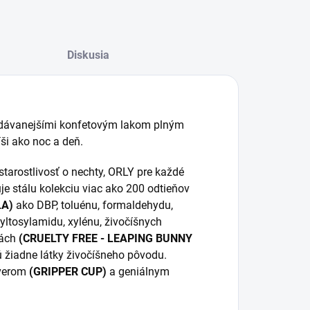
Diskusia
redávanejšími konfetovým lakom plným
íši ako noc a deň.
tarostlivosť o nechty, ORLY pre každé
je stálu kolekciu viac ako 200 odtieňov
LA)
ako DBP, toluénu, formaldehydu,
tyltosylamidu, xylénu, živočíšnych
tách
(CRUELTY FREE - LEAPING BUNNY
žiadne látky živočíšneho pôvodu.
áverom
(GRIPPER CUP)
a geniálnym