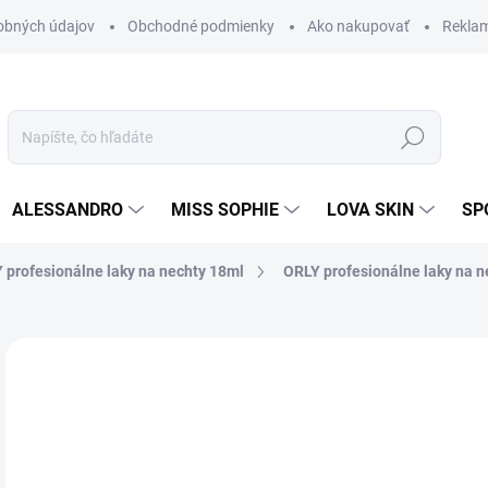
obných údajov
Obchodné podmienky
Ako nakupovať
Rekla
Hľadať
ALESSANDRO
MISS SOPHIE
LOVA SKIN
SP
 profesionálne laky na nechty 18ml
ORLY profesionálne laky na n
Neohodnotené
Podrobnosti hodnotenia
ZNAČKA
11
9,7