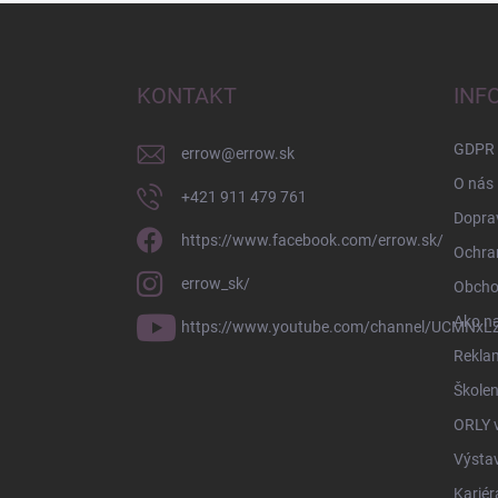
Z
á
p
ä
KONTAKT
INF
t
i
GDPR
errow
@
errow.sk
e
O nás
+421 911 479 761
Doprav
https://www.facebook.com/errow.sk/
Ochra
errow_sk/
Obcho
Ako n
https://www.youtube.com/channel/UCMNxLZ
Rekla
Školen
ORLY 
Výsta
Kariér