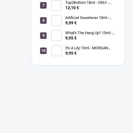
Top2Bottom 18ml - ORLY -
podkladový a vrchný lak na
12,10 €
nechty v jednom
Artificial Sweetener 18ml -
ORLY lak na nechty
9,99 €
What's The Hang Up? 15ml -
MORGANTAYLOR - lak na
9,95 €
nechty
It's A Lily 15ml - MORGAN
TAYLOR - lak na nechty
9,95 €