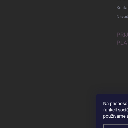
Konta
Návod
PRI
PLA
Na prispôso
funkcií soci
používame s