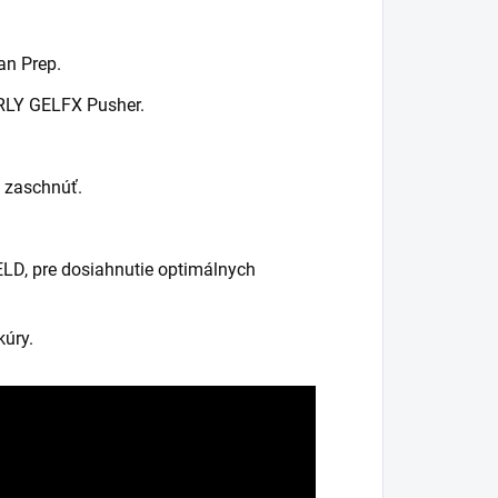
an Prep.
ORLY GELFX Pusher.
.
ť zaschnúť.
LD, pre dosiahnutie optimálnych
kúry.