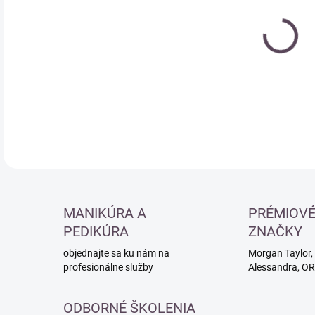
Jedn
SK
cena
DETA
MANIKÚRA A
PRÉMIOV
PEDIKÚRA
ZNAČKY
objednajte sa ku nám na
Morgan Taylor, 
profesionálne služby
Alessandra, O
ODBORNÉ ŠKOLENIA