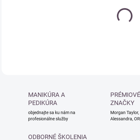
Jedn
SK
cena
DETA
MANIKÚRA A
PRÉMIOV
PEDIKÚRA
ZNAČKY
objednajte sa ku nám na
Morgan Taylor, 
profesionálne služby
Alessandra, O
ODBORNÉ ŠKOLENIA