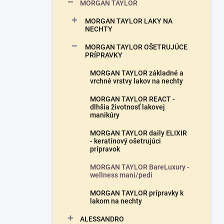
a
MORGAN TAYLOR
n
MORGAN TAYLOR LAKY NA
e
NECHTY
l
MORGAN TAYLOR OŠETRUJÚCE
PRÍPRAVKY
MORGAN TAYLOR základné a
vrchné vrstvy lakov na nechty
MORGAN TAYLOR REACT -
dlhšia životnosť lakovej
manikúry
MORGAN TAYLOR daily ELIXIR
- keratínový ošetrujúci
prípravok
MORGAN TAYLOR BareLuxury -
wellness mani/pedi
MORGAN TAYLOR prípravky k
lakom na nechty
ALESSANDRO