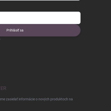
Prihlásiť sa
o
TER
eme zasielať informácie o nových produktoch na