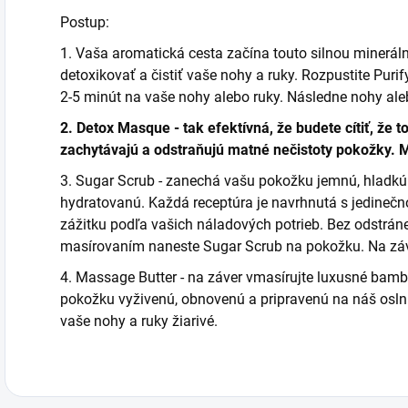
Postup:
1. Vaša aromatická cesta začína touto silnou minerál
detoxikovať a čistiť vaše nohy a ruky. Rozpustite Puri
2-5 minút na vaše nohy alebo ruky. Následne nohy ale
2. Detox Masque - tak efektívná, že budete cítiť, že 
zachytávajú a odstraňujú matné nečistoty pokožky. M
3. Sugar Scrub - zanechá vašu pokožku jemnú, hladk
hydratovanú. Každá receptúra je navrhnutá s jedinečn
zážitku podľa vašich náladových potrieb. Bez odstrá
masírovaním naneste Sugar Scrub na pokožku. Na záve
4. Massage Butter - na záver vmasírujte luxusné bam
pokožku vyživenú, obnovenú a pripravenú na náš osln
vaše nohy a ruky žiarivé.