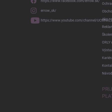
https://www.facebook.com/errow.sk/
Ochra
errow_sk/
Obcho
Ako n
https://www.youtube.com/channel/UCMNxLZ
Rekla
Školen
ORLY 
Výsta
Kariér
Konta
Návod
PRI
PLA