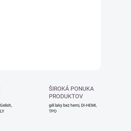
otková
LADOM
:
−
+
Pridať do košíka
ILNÉ INFORMÁCIE
OPÝTAŤ SA
É
ŠIROKÁ PONUKA
PRODUKTOV
Gelish,
gél laky bez hemi, DI-HEMI,
RLY
TPO