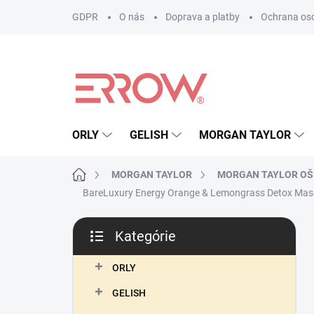
Prejsť
GDPR
O nás
Doprava a platby
Ochrana os
na
obsah
ORLY
GELISH
MORGAN TAYLOR
Domov
MORGAN TAYLOR
MORGAN TAYLOR OŠ
BareLuxury Energy Orange & Lemongrass Detox Mas
B
Kategórie
o
Preskočiť
č
kategórie
n
ORLY
ý
GELISH
p