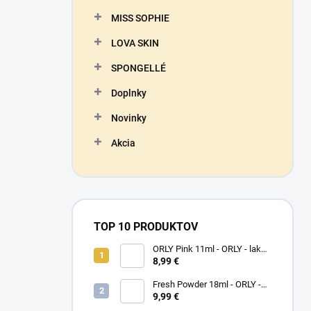
MISS SOPHIE
LOVA SKIN
SPONGELLÉ
Doplnky
Novinky
Akcia
TOP 10 PRODUKTOV
ORLY Pink 11ml - ORLY - lak
na nechty
8,99 €
Fresh Powder 18ml - ORLY -
lak na nechty
9,99 €