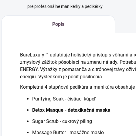
pre profesionálne manikérky a pedikérky
Popis
BareLuxury ™ uplatňuje holistický prístup s vôňami a
zmyslový zážitok pôsobiaci na zmenu nálady. Potrebu
ENERGY. Výťažky z pomaranča a citrónovej trávy oživ
energiu. Výsledkom je pocit posilnenia.
Kompletná 4 stupňová pedikúra a manikúra obsahuje 
Purifying Soak - čistiaci kúpeľ
Detox Masque - detoxikačná maska
Sugar Scrub - cukrový píling
Massage Butter - masážne maslo