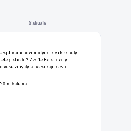
Diskusia
 receptúrami navrhnutými pre dokonalý
jete prebudiť? Zvoľte BareLuxury
ia vaše zmysly a načerpajú novú
20ml balenia: