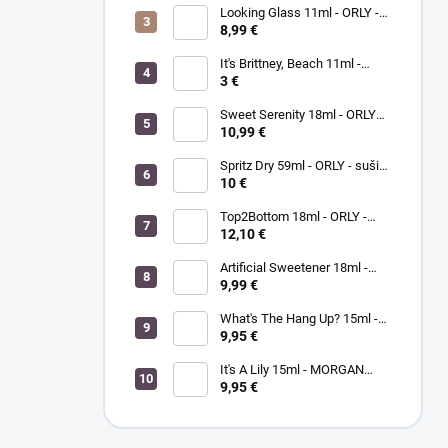
Looking Glass 11ml - ORLY -
lak na nechty
8,99 €
It's Brittney, Beach 11ml -
ORLY lak na nechty
3 €
Sweet Serenity 18ml - ORLY
BREATHABLE - ošetrujúci
10,99 €
farebný lak na nechty
Spritz Dry 59ml - ORLY - sušič
laku na nechty
10 €
Top2Bottom 18ml - ORLY -
podkladový a vrchný lak na
12,10 €
nechty v jednom
Artificial Sweetener 18ml -
ORLY lak na nechty
9,99 €
What's The Hang Up? 15ml -
MORGANTAYLOR - lak na
9,95 €
nechty
It's A Lily 15ml - MORGAN
TAYLOR - lak na nechty
9,95 €