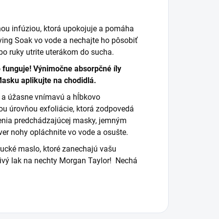
nou infúziou, ktorá upokojuje a pomáha
fying Soak vo vode a nechajte ho pôsobiť
bo ruky utrite uterákom do sucha.
to funguje! Výnimočne absorpčné íly
asku aplikujte na chodidlá.
ú a úžasne vnímavú a hĺbkovo
ou úrovňou exfoliácie, ktorá zodpovedá
nenia predchádzajúcej masky, jemným
r nohy opláchnite vo vode a osušte.
bucké maslo, ktoré zanechajú vašu
ivý lak na nechty Morgan Taylor! Nechá