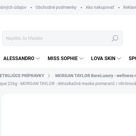
obných údajov
Obchodné podmienky
Ako nakupovať
Rekla
Hľadať
ALESSANDRO
MISS SOPHIE
LOVA SKIN
SP
ETRUJÚCE PRÍPRAVKY
MORGAN TAYLOR BareLuxury - wellness 
que 226g - MORGAN TAYLOR - detoxikačná maska pomaranč / citrónová
Neohodnotené
Podrobnosti hodnotenia
ZNAČKA
24
20,