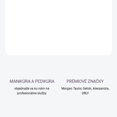
Jednotková
MOMENTÁLNE NEDOSTUPNÉ
cena:
−
+
Pridať do košíka
DETAILNÉ INFORMÁCIE
OPÝTAŤ SA
MANIKÚRA A PEDIKÚRA
PRÉMIOVÉ ZNAČKY
objednajte sa ku nám na
Morgan Taylor, Gelish, Alessandra,
profesionálne služby
ORLY