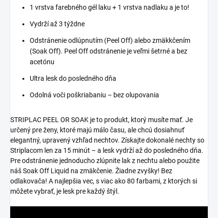
1 vrstva farebného gél laku + 1 vrstva nadlaku a je to!
Vydrží až 3 týždne
Odstránenie odlúpnutím (Peel Off) alebo zmäkkčením
(Soak Off). Peel Off odstránenie je veľmi šetrné a bez
acetónu
Ultra lesk do posledného dňa
Odolná voči poškriabaniu – bez olupovania
STRIPLAC PEEL OR SOAK je to produkt, ktorý musíte mať. Je
určený pre ženy, ktoré majú málo času, ale chcú dosiahnuť
elegantný, upravený vzhľad nechtov. Získajte dokonalé nechty so
Striplacom len za 15 minút – a lesk vydrží až do posledného dňa.
Pre odstránenie jednoducho zlúpnite lak z nechtu alebo použite
náš Soak Off Liquid na zmäkčenie. Žiadne zvyšky! Bez
odlakovača! A najlepšia vec, s viac ako 80 farbami, z ktorých si
môžete vybrať, je lesk pre každý štýl.