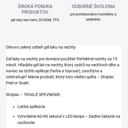
ŠIROKÁ PONUKA
ODBORNÉ ŠKOLENIA
PRODUKTOV
pre profesionálne manikérky a
pedikérky
gél laky bez hemi, DI-HEMI, TPO
Olivovo zelený odtieň gél laku na nechty.
Gél laky na nechty pre domáce použitie! Perfektné nechty za 15
minút. Hľadáte gél lak na nechty, ktorý vydrží na nechtoch dlho a
naviac sa rýchlo aplikuje (farba a topcoat), zaschýna a
odstraňuje? Máme produkt, ktorý toto všetko spĺňa – Striplac
Peel or Soak!
Striplac – TRVALÉ SPEVNENIE:
Ľahká aplikácia
Vytvrdenie 60/90 sekúnd v LED lampe – žiadne čakanie na
uschnutie