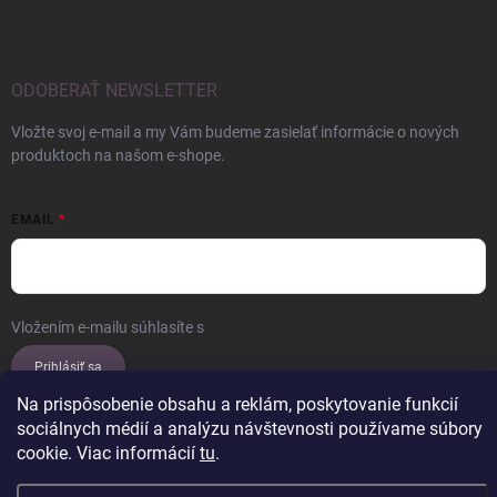
ODOBERAŤ NEWSLETTER
Vložte svoj e-mail a my Vám budeme zasielať informácie o nových
produktoch na našom e-shope.
EMAIL
Vložením e-mailu súhlasíte s
podmienkami ochrany osobných údajov
Prihlásiť sa
Na prispôsobenie obsahu a reklám, poskytovanie funkcií
sociálnych médií a analýzu návštevnosti používame súbory
cookie. Viac informácií
tu
.
Copyright 2026
ERROW
. Všetky práva vyhradené.
Upraviť nastavenie
cookies