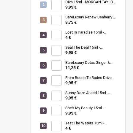
Diva 15ml - MORGAN TAYLOR
- lak na nechty
9,95 €
BareLuxury Renew Seaberry &
Kukui - MORGAN TAYLOR -
8,75 €
kompletná SPA mani/pedi
sada rakytník/kukui
Lost In Paradise 15ml -
MORGAN TAYLOR - lak na
4 €
nechty
Seal The Deal 15ml -
MORGAN TAYLOR - lak na
9,95 €
nechty
BareLuxury Detox Ginger &
Green Tea Lotion 240ml -
11,25 €
MORGAN TAYLOR -
hydratačný krém na ruky a
From Rodeo To Rodeo Drive
telo zázvor/zelený čaj
15ml - MORGAN TAYLOR - lak
9,95 €
na nechty
Sunny Daze Ahead 15ml -
MORGAN TAYLOR - lak na
9,95 €
nechty
She's My Beauty 15ml -
MORGAN TAYLOR - lak na
9,95 €
nechty
Test The Waters 15ml -
MORGAN TAYLOR - lak na
4 €