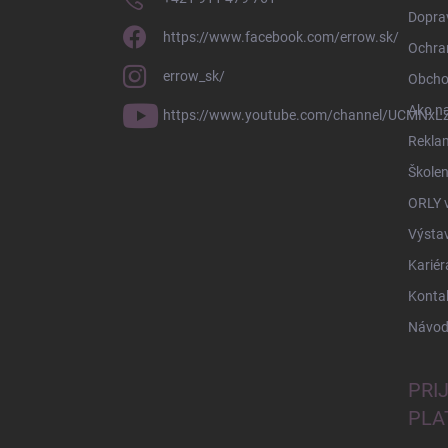
Doprav
https://www.facebook.com/errow.sk/
Ochra
errow_sk/
Obcho
Ako n
https://www.youtube.com/channel/UCMNxLZ
Rekla
Školen
ORLY 
Výsta
Kariér
Konta
Návod
PRI
PLA