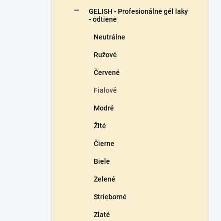
n
GELISH - Profesionálne gél laky
e
- odtiene
l
Neutrálne
Ružové
Červené
Fialové
Modré
Žlté
Čierne
Biele
Zelené
Strieborné
Zlaté