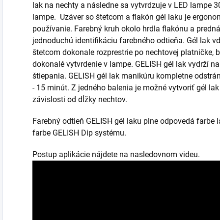
lak na nechty a následne sa vytvrdzuje v LED lampe 3
lampe. Uzáver so štetcom a flakón gél laku je ergono
používanie. Farebný kruh okolo hrdla flakónu a pred
jednoduchú identifikáciu farebného odtieňa. Gél lak vďa
štetcom dokonale rozprestrie po nechtovej platničke, 
dokonalé vytvrdenie v lampe. GELISH gél lak vydrží n
štiepania. GELISH gél lak manikúru kompletne odstrán
- 15 minút. Z jedného balenia je možné vytvoriť gél la
závislosti od dĺžky nechtov.
Farebný odtieň GELISH gél laku plne odpovedá farbe 
farbe GELISH Dip systému.
Postup aplikácie nájdete na nasledovnom videu.