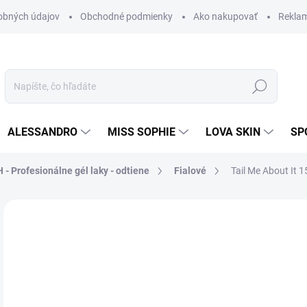
obných údajov
Obchodné podmienky
Ako nakupovať
Rekla
Hľadať
ALESSANDRO
MISS SOPHIE
LOVA SKIN
SP
 - Profesionálne gél laky - odtiene
Fialové
Tail Me About It 1
Neohodnotené
Podrobnosti hodnotenia
ZNAČKA
AKCIA
29
4,8