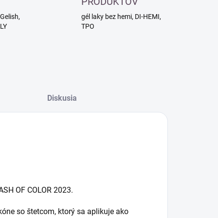
PRODUKTOV
Gelish,
gél laky bez hemi, DI-HEMI,
RLY
TPO
Diskusia
SPLASH OF COLOR 2023.
kóne so štetcom, ktorý sa aplikuje ako