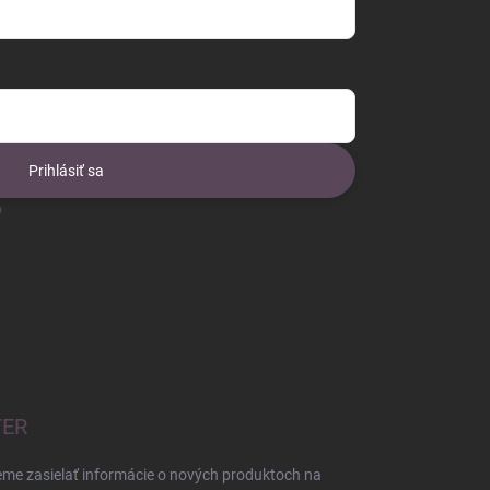
Prihlásiť sa
o
TER
eme zasielať informácie o nových produktoch na