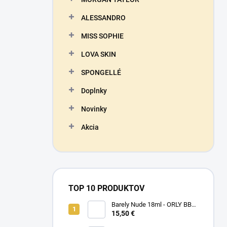
ALESSANDRO
MISS SOPHIE
LOVA SKIN
SPONGELLÉ
Doplnky
Novinky
Akcia
TOP 10 PRODUKTOV
Barely Nude 18ml - ORLY BB
CRÉME - makeup na nechty
15,50 €