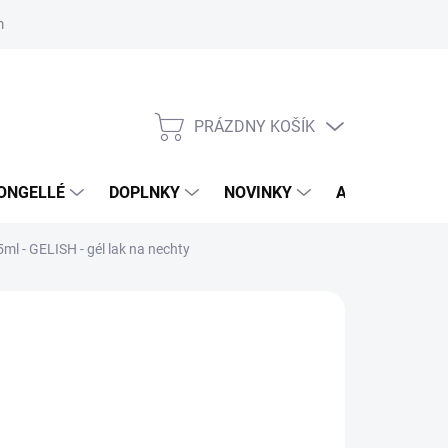
mačný poriadok
Školenia
ORLY v DM DROGERIE MARKT
Výs
PRÁZDNY KOŠÍK
NÁKUPNÝ
KOŠÍK
ONGELLÉ
DOPLNKY
NOVINKY
AKCIA
NÁ
5ml - GELISH - gél lak na nechty
:
GELISH
,95 €
6 €
8 € bez DPH