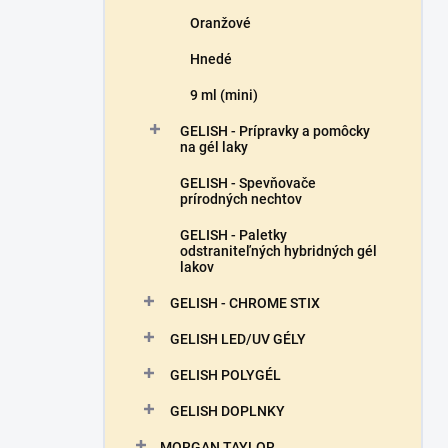
Oranžové
Hnedé
9 ml (mini)
GELISH - Prípravky a pomôcky
na gél laky
GELISH - Spevňovače
prírodných nechtov
GELISH - Paletky
odstraniteľných hybridných gél
lakov
GELISH - CHROME STIX
GELISH LED/UV GÉLY
GELISH POLYGÉL
GELISH DOPLNKY
MORGAN TAYLOR