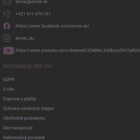
errow
@
errow.sk
+421 911 479 761
https://www.facebook.com/errow.sk/
errow_sk/
https://www.youtube.com/channel/UCMNxLZckBuoyD9I7pl8SIi
INFORMÁCIE PRE VÁS
GDPR
O nás
Doprava a platby
Ochrana osobných údajov
Obchodné podmienky
Ako nakupovať
Reklamačný poriadok