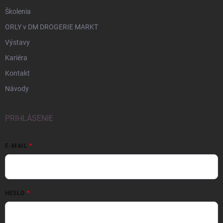
Školenia
ORLY v DM DROGERIE MARKT
Výstavy
Kariéra
Kontakt
Návody
PRIHLÁSENIE
E-MAIL
HESLO