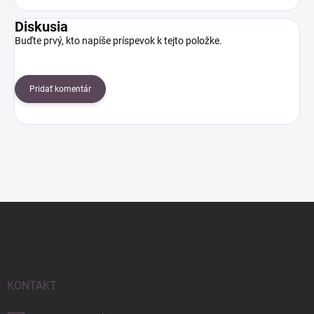
Diskusia
Buďte prvý, kto napíše príspevok k tejto položke.
Pridať komentár
Z
á
p
ä
t
i
KONTAKT
e