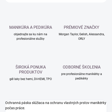
MANIKÚRA A PEDIKÚRA
PRÉMIOVÉ ZNAČKY
objednajte sa ku nám na
Morgan Taylor, Gelish, Alessandra,
profesionálne služby
ORLY
ŠIROKÁ PONUKA
ODBORNÉ ŠKOLENIA
PRODUKTOV
pre profesionálne manikérky a
pedikérky
gél laky bez hemi, DI-HEMI, TPO
Ochranná páska slúžiaca na ochranu vlastných prstov manikérky
počas práce.