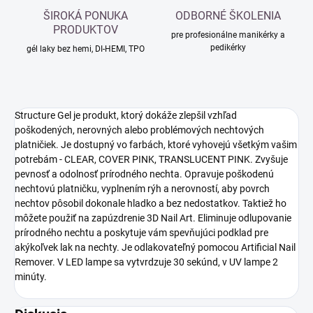
ŠIROKÁ PONUKA
ODBORNÉ ŠKOLENIA
PRODUKTOV
pre profesionálne manikérky a
pedikérky
gél laky bez hemi, DI-HEMI, TPO
Structure Gel je produkt, ktorý dokáže zlepšil vzhľad
poškodených, nerovných alebo problémových nechtových
platničiek. Je dostupný vo farbách, ktoré vyhovejú všetkým vašim
potrebám - CLEAR, COVER PINK, TRANSLUCENT PINK. Zvyšuje
pevnosť a odolnosť prírodného nechta. Opravuje poškodenú
nechtovú platničku, vyplnením rýh a nerovností, aby povrch
nechtov pôsobil dokonale hladko a bez nedostatkov. Taktiež ho
môžete použiť na zapúzdrenie 3D Nail Art. Eliminuje odlupovanie
prírodného nechtu a poskytuje vám spevňujúci podklad pre
akýkoľvek lak na nechty. Je odlakovateľný pomocou
Artificial Nail
Remover. V
LED lampe sa vytvrdzuje 30 sekúnd, v UV lampe 2
minúty.