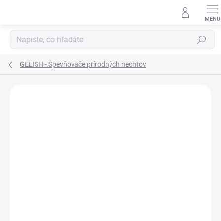
Prejsť
na
obsah
Hľadať
GELISH - Spevňovače prírodných nechtov
Neohodnotené
Podrobnosti hodnotenia
ZNAČKA:
GELISH