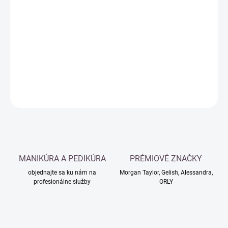
Jednotková
SKLADOM
cena:
−
+
Pridať do košíka
DETAILNÉ INFORMÁCIE
OPÝTAŤ SA
MANIKÚRA A PEDIKÚRA
PRÉMIOVÉ ZNAČKY
objednajte sa ku nám na
Morgan Taylor, Gelish, Alessandra,
profesionálne služby
ORLY