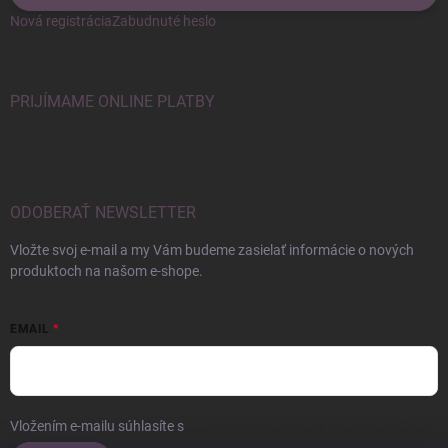
Nová registrácia
Zabudnuté heslo
PRIJÍMAME ONLINE PLATBY
ODOBERAŤ NEWSLETTER
Vložte svoj e-mail a my Vám budeme zasielať informácie o nových
produktoch na našom e-shope.
EMAIL
Vložením e-mailu súhlasíte s
podmienkami ochrany osobných údajov