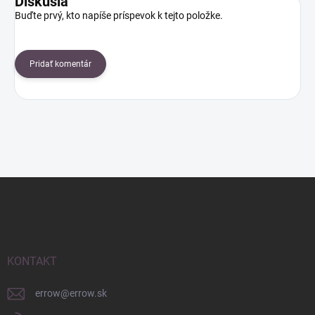
Diskusia
Buďte prvý, kto napíše príspevok k tejto položke.
Pridať komentár
Z
á
p
ä
t
i
KONTAKT
e
errow
@
errow.sk