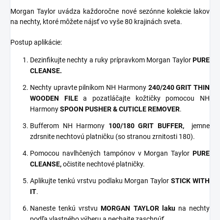
Morgan Taylor uvádza každoročne nové sezónne kolekcie lakov
na nechty, ktoré môžete nájsť vo vyše 80 krajinách sveta.
Postup aplikácie:
Dezinfikujte nechty a ruky prípravkom Morgan Taylor
PURE
CLEANSE.
Nechty upravte pilníkom NH Harmony
240/240 GRIT THIN
WOODEN FILE
a pozatláčajte kožtičky pomocou NH
Harmony
SPOON PUSHER & CUTICLE REMOVER
.
Bufferom NH Harmony
100/180 GRIT
BUFFER,
jemne
zdrsnite nechtovú platničku (so stranou zrnitosti 180).
Pomocou navlhčených tampónov v Morgan Taylor
PURE
CLEANSE,
očistite nechtové platničky.
Aplikujte tenkú vrstvu podlaku Morgan Taylor
STICK WITH
IT
.
Naneste tenkú vrstvu
MORGAN TAYLOR laku
na nechty
podľa vlastného výberu a nechajte zaschnúť.