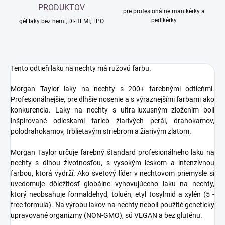
PRODUKTOV
pre profesionálne manikérky a
pedikérky
gél laky bez hemi, DI-HEMI, TPO
Tento odtieň laku na nechty má ružovú farbu.
Morgan Taylor laky na nechty s 200+ farebnými odtieňmi.
Profesionálnejšie, pre dlhšie nosenie a s výraznejšími farbami ako
konkurencia. Laky na nechty s ultra-luxusným zložením boli
inšpirované odleskami farieb žiarivých perál, drahokamov,
polodrahokamov, trblietavým striebrom a žiarivým zlatom.
Morgan Taylor určuje farebný štandard profesionálneho laku na
nechty s dlhou životnosťou, s vysokým leskom a intenzívnou
farbou, ktorá vydrží. Ako svetový líder v nechtovom priemysle si
uvedomuje dôležitosť globálne vyhovujúceho laku na nechty,
ktorý neobsahuje formaldehyd, toluén, etyl tosylmid a xylén (5 -
free formula). Na výrobu lakov na nechty neboli použité geneticky
upravované organizmy (NON-GMO), sú VEGAN a bez gluténu.