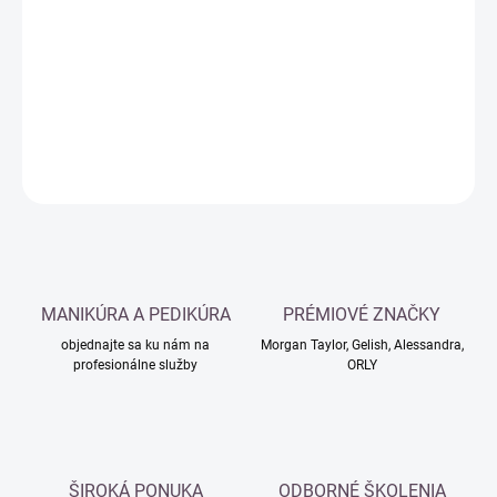
cena:
−
+
Pridať do košíka
DETAILNÉ INFORMÁCIE
OPÝTAŤ SA
MANIKÚRA A PEDIKÚRA
PRÉMIOVÉ ZNAČKY
objednajte sa ku nám na
Morgan Taylor, Gelish, Alessandra,
profesionálne služby
ORLY
ŠIROKÁ PONUKA
ODBORNÉ ŠKOLENIA