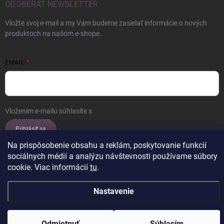
ODOBERAŤ NEWSLETTER
Vložte svoj e-mail a my Vám budeme zasielať informácie o nových
produktoch na našom e-shope.
EMAIL
Vložením e-mailu súhlasíte s
podmienkami ochrany osobných údajov
Prihlásiť sa
Na prispôsobenie obsahu a reklám, poskytovanie funkcií
sociálnych médií a analýzu návštevnosti používame súbory
cookie. Viac informácií
tu
.
Copyright 2026
ERROW
. Všetky práva vyhradené.
Upraviť nastavenie
cookies
Nastavenie
Vytvoril Shoptet
Odmietnuť
Súhlasím