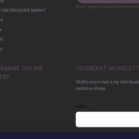
ia
Nová registrácia
Zabudnuté hesl
v DM DROGERIE MARKT
vy
a
kt
y
JÍMAME ONLINE
ODOBERAŤ NEWSLET
TBY
Vložte svoj e-mail a my Vám bud
našom e-shope.
EMAIL
Vložením e-mailu súhlasíte s
pod