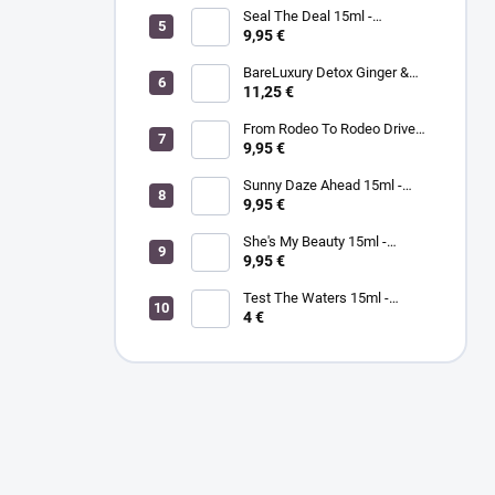
Seal The Deal 15ml -
MORGAN TAYLOR - lak na
9,95 €
nechty
BareLuxury Detox Ginger &
Green Tea Lotion 240ml -
11,25 €
MORGAN TAYLOR -
hydratačný krém na ruky a
From Rodeo To Rodeo Drive
telo zázvor/zelený čaj
15ml - MORGAN TAYLOR - lak
9,95 €
na nechty
Sunny Daze Ahead 15ml -
MORGAN TAYLOR - lak na
9,95 €
nechty
She's My Beauty 15ml -
MORGAN TAYLOR - lak na
9,95 €
nechty
Test The Waters 15ml -
MORGAN TAYLOR - lak na
4 €
nechty