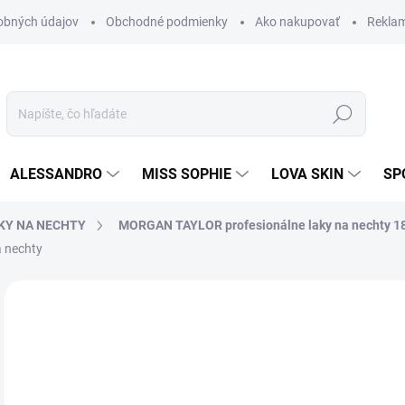
obných údajov
Obchodné podmienky
Ako nakupovať
Rekla
Hľadať
ALESSANDRO
MISS SOPHIE
LOVA SKIN
SP
KY NA NECHTY
MORGAN TAYLOR profesionálne laky na nechty 1
 nechty
Neohodnotené
Podrobnosti hodnotenia
ZNAČKA
9,
8,0