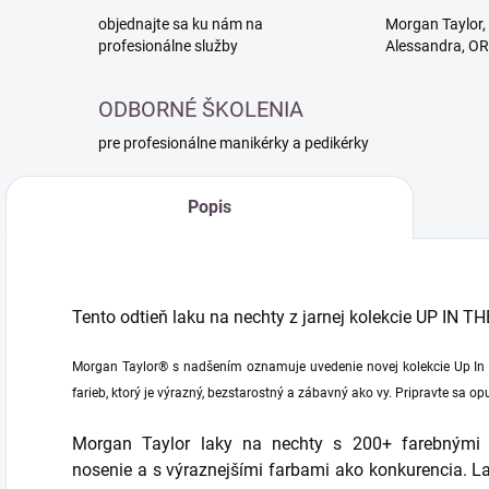
objednajte sa ku nám na
Morgan Taylor, 
profesionálne služby
Alessandra, O
ODBORNÉ ŠKOLENIA
pre profesionálne manikérky a pedikérky
Popis
Tento odtieň laku na nechty z jarnej kolekcie UP IN T
Morgan Taylor® s nadšením oznamuje uvedenie novej kolekcie Up In T
farieb, ktorý je výrazný, bezstarostný a zábavný ako vy. Pripravte sa opus
Morgan Taylor laky na nechty s 200+ farebnými od
nosenie a s výraznejšími farbami ako konkurencia. L