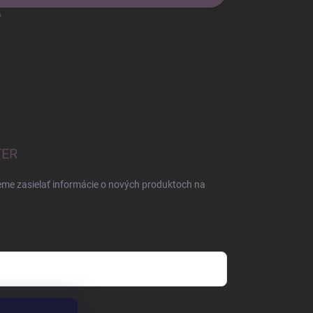
o
TER
eme zasielať informácie o nových produktoch na
mienkami ochrany osobných údajov