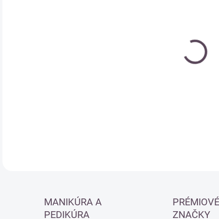
Jedn
SK
cena
DETA
MANIKÚRA A
PRÉMIOV
PEDIKÚRA
ZNAČKY