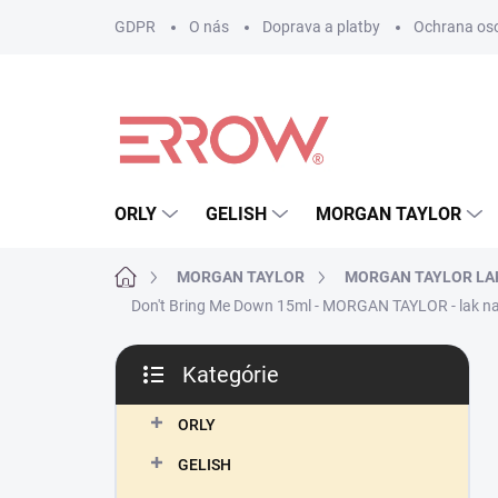
Prejsť
GDPR
O nás
Doprava a platby
Ochrana os
na
obsah
ORLY
GELISH
MORGAN TAYLOR
Domov
MORGAN TAYLOR
MORGAN TAYLOR LA
Don't Bring Me Down 15ml - MORGAN TAYLOR - lak na
B
Kategórie
o
Preskočiť
č
kategórie
n
ORLY
ý
GELISH
p