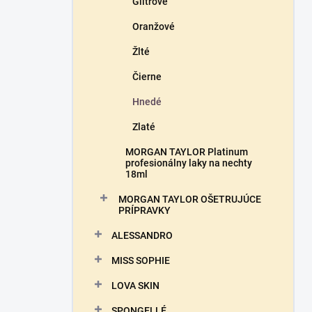
Glitrové
Oranžové
Žlté
Čierne
Hnedé
Zlaté
MORGAN TAYLOR Platinum
profesionálny laky na nechty
18ml
MORGAN TAYLOR OŠETRUJÚCE
PRÍPRAVKY
ALESSANDRO
MISS SOPHIE
LOVA SKIN
SPONGELLÉ