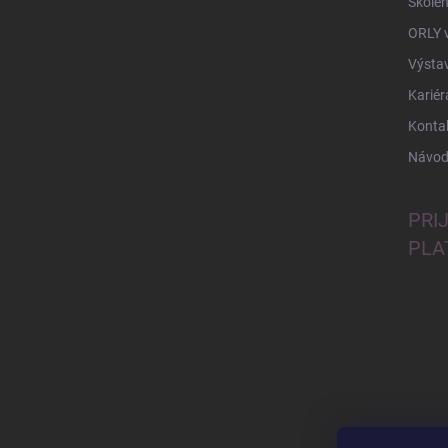
Školen
ORLY 
Výsta
Kariér
Konta
Návod
PRI
PLA