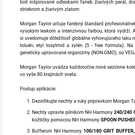
boli inšpirované odleskami farieb žiarivých perál, 
striebrom a žiarivým zlatom.
Morgan Taylor určuje farebný štandard profesionálneh
vysokým leskom a intenzívnou farbou, ktorá vydrží. 
si uvedomuje dôležitosť globálne vyhovujúceho laku n
toluén, etyl tosylmid a xylén (5 - free formula). N
geneticky upravované organizmy (NON-GMO), sú VEG
Morgan Taylor uvádza každoročne nové sezónne kolekc
vo vyše 80 krajinách sveta.
Postup aplikácie:
Dezinfikujte nechty a ruky prípravkom Morgan T
Nechty upravte pilníkom NH Harmony
240/240 
kožtičky pomocou NH Harmony
SPOON PUSHER
Bufferom NH Harmony
100/180 GRIT
BUFFER,