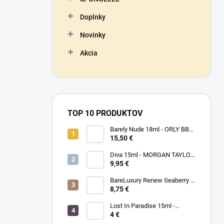
Doplnky
Novinky
Akcia
TOP 10 PRODUKTOV
Barely Nude 18ml - ORLY BB
CRÉME - makeup na nechty
15,50 €
Diva 15ml - MORGAN TAYLOR
- lak na nechty
9,95 €
BareLuxury Renew Seaberry &
Kukui - MORGAN TAYLOR -
8,75 €
kompletná SPA mani/pedi
sada rakytník/kukui
Lost In Paradise 15ml -
MORGAN TAYLOR - lak na
4 €
nechty