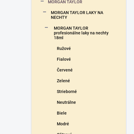
a
MORGAN TAYLOR
n
MORGAN TAYLOR LAKY NA
e
NECHTY
l
MORGAN TAYLOR
profesionálne laky na nechty
18ml
Ružové
Fialové
Červené
Zelené
Strieborné
Neutrálne
Biele
Modré