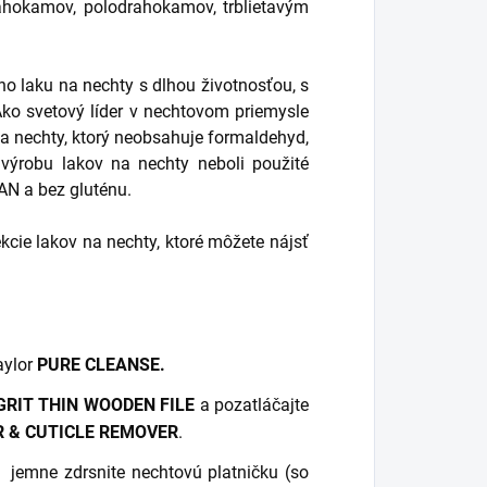
drahokamov, polodrahokamov, trblietavým
o laku na nechty s dlhou životnosťou, s
Ako svetový líder v nechtovom priemysle
a nechty, ktorý neobsahuje formaldehyd,
a výrobu lakov na nechty neboli použité
AN a bez gluténu.
ie lakov na nechty, ktoré môžete nájsť
aylor
PURE CLEANSE.
GRIT THIN WOODEN FILE
a pozatláčajte
 & CUTICLE REMOVER
.
jemne zdrsnite nechtovú platničku (so