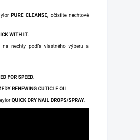
ylor
PURE CLEANSE,
očistite nechtové
ICK WITH IT
.
u
na nechty podľa vlastného výberu a
ED FOR SPEED
.
EDY RENEWING CUTICLE OIL
.
aylor
QUICK DRY NAIL DROPS/SPRAY
.