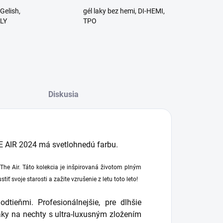
Gelish,
gél laky bez hemi, DI-HEMI,
RLY
TPO
Diskusia
HE AIR 2024 má svetlohnedú farbu.
he Air. Táto kolekcia je inšpirovaná životom plným
tiť svoje starosti a zažite vzrušenie z letu toto leto!
tieňmi. Profesionálnejšie, pre dlhšie
aky na nechty s ultra-luxusným zložením