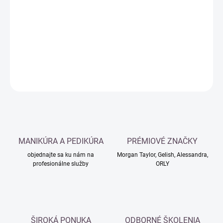
cena:
−
+
Pridať do košíka
DETAILNÉ INFORMÁCIE
OPÝTAŤ SA
MANIKÚRA A PEDIKÚRA
PRÉMIOVÉ ZNAČKY
objednajte sa ku nám na
Morgan Taylor, Gelish, Alessandra,
profesionálne služby
ORLY
ŠIROKÁ PONUKA
ODBORNÉ ŠKOLENIA