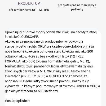
PRODUKTOV
pre profesionálne manikérky a
pedikérky
gél laky bez hemi, DI-HEMI, TPO
Upokojujúci púdrovo modrý
odtieň ORLY laku na nechty
z letnej
kolekcie CLOUDSCAPE.
Ako jeden z renomovaných producentov výrobkov pre
starostlivosť o nechty, ORLY pre každé ročné obdobie prináša
nové farebné kolekcie a obnovuje stálu kolekciu viac ako 200
odtieňov lakov, ktoré sú bez škodlivých látok (12 FREE
FORMULA) ako DBP, toluénu, formaldehydu, gáfru, MEHQ,
formaldehydu živíc, parabénov, lepku, etyltosylamidu, xylénu,
živočíšnych derivátov a MIT. ORLY laky nie sú testované na
zvieratách (CRUELTY FREE) a sú VEGAN čo znamená, že
neobsahujú žiadne látky živočíšneho pôvodu. Každý lak je
vybavený unikátnym pogumovaným uzáverom (GRIPPER CUP) a
geniálnym štetcom sa 600 štetinami.
Postup aplikácie: