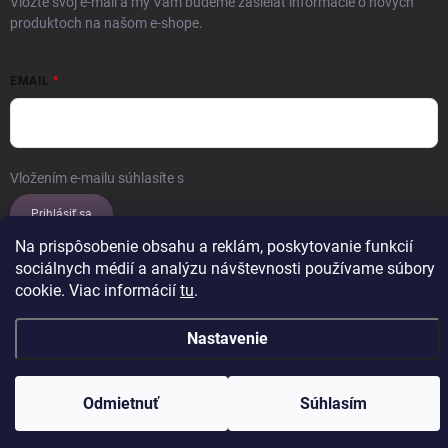
Vložte svoj e-mail a my Vám budeme zasielať informácie o nových
produktoch na našom e-shope.
EMAIL
Vložením e-mailu súhlasíte s
podmienkami ochrany osobných údajov
Prihlásiť sa
Na prispôsobenie obsahu a reklám, poskytovanie funkcií
sociálnych médií a analýzu návštevnosti používame súbory
cookie. Viac informácií
tu
.
Copyright 2026
ERROW
. Všetky práva vyhradené.
Upraviť nastavenie
cookies
Nastavenie
Vytvoril Shoptet
Odmietnuť
Súhlasím