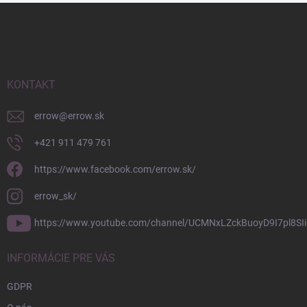
Z
á
p
ä
t
i
KONTAKT
e
errow
@
errow.sk
+421 911 479 761
https://www.facebook.com/errow.sk/
errow_sk/
https://www.youtube.com/channel/UCMNxLZckBuoyD9I7pl8SIi
INFORMÁCIE PRE VÁS
GDPR