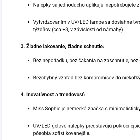
Nálepky sa jednoducho aplikujú, nepotrebujete ž
Vytvrdzovaním v UV/LED lampe sa dosiahne tvrd
týždňov (cca +3, v závislosti od námahy).
3.
Žiadne lakovanie, žiadne schnutie:
Bez neporiadku, bez čakania na zaschnutie, bez 
Bezchybný vzhľad bez kompromisov do niekoľký
4. Inovatívnosť a trendovosť:
Miss Sophie je nemecká značka s minimalistick
UV/LED gélové nálepky predstavujú pokročilejši
pôsobia sofistikovanejšie.