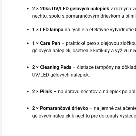
2 × 20ks UV/LED gélových nálepiek
v rôznych ve
nechtu, spolu s pomarančovým drievkom a pilní
1 × LED lampa
na rýchle a efektívne vytvrdnutie
1 × Care Pen
– praktické pero s olejovou zložko
gélových nálepiek,
ošetrenie kutikuly a výživu ne
2 × Cleaning Pads
– čistiace tampóny na dôkladn
UV/LED gélových nálepiek.
2 × Pilník
– na úpravu nechtov a nálepiek po apli
2 × Pomarančové drievko
– na jemné zatlačenie
gélových nálepiek k nechtu pre dokonalý výsledo