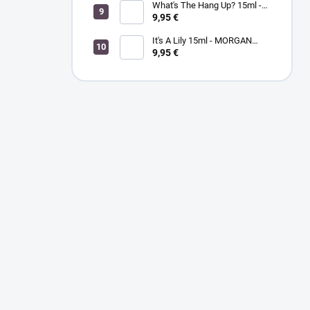
What's The Hang Up? 15ml -
MORGANTAYLOR - lak na
9,95 €
nechty
It's A Lily 15ml - MORGAN
TAYLOR - lak na nechty
9,95 €