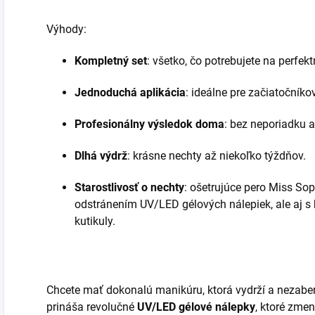
Výhody:
Kompletný set
: všetko, čo potrebujete na perfek
Jednoduchá aplikácia
: ideálne pre začiatočníko
Profesionálny výsledok doma
: bez neporiadku 
Dlhá výdrž
: krásne nechty až niekoľko týždňov.
Starostlivosť o nechty
: ošetrujúce pero Miss So
odstránením UV/LED gélových nálepiek, ale aj s
kutikuly.
Chcete mať dokonalú manikúru, ktorá vydrží a nezab
prináša revolučné
UV/LED gélové nálepky
, ktoré zme