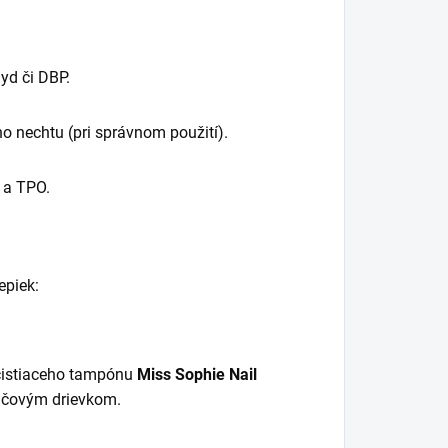
yd či DBP.
o nechtu (pri správnom použití).
 a TPO.
epiek:
 čistiaceho tampónu
Miss Sophie Nail
nčovým drievkom.