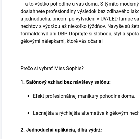
– a to všetko pohodlne u vás doma. S týmito moder
dosiahnete profesionálny výsledok bez zdĺhavého lakov
a jednoduchá, pričom po vytvrdení v UV/LED lampe sa
nechtov s výdržou až niekoľko týždňov. Navyše sú šet
formaldehyd ani DBP. Doprajte si slobodu, štýl a spo
gélovými nálepkami, ktoré vás očaria!
Prečo si vybrať Miss Sophie?
1. Salónový vzhľad bez návštevy salónu:
Efekt profesionálnej manikúry pohodlne doma.
Lacnejšia a rýchlejšia alternatíva k gélovým ne
2. Jednoduchá aplikácia, dlhá výdrž: