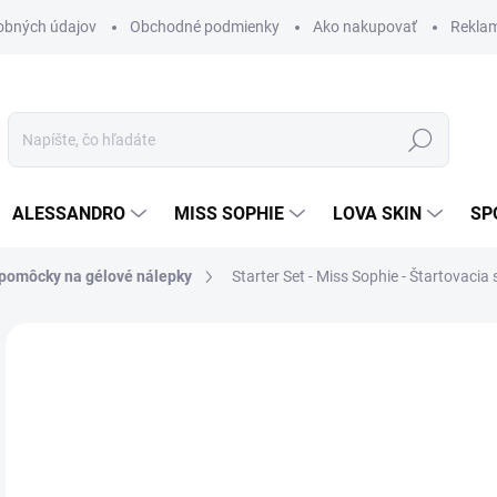
obných údajov
Obchodné podmienky
Ako nakupovať
Rekla
Hľadať
ALESSANDRO
MISS SOPHIE
LOVA SKIN
SP
 pomôcky na gélové nálepky
Starter Set - Miss Sophie - Štartovacia
Neohodnotené
Podrobnosti hodnotenia
ZNAČKA
49
40,
Jedn
SK