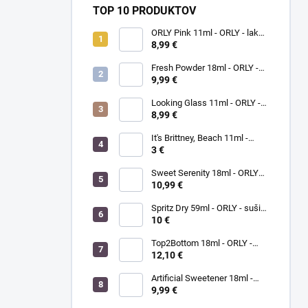
TOP 10 PRODUKTOV
ORLY Pink 11ml - ORLY - lak
na nechty
8,99 €
Fresh Powder 18ml - ORLY -
lak na nechty
9,99 €
Looking Glass 11ml - ORLY -
lak na nechty
8,99 €
It's Brittney, Beach 11ml -
ORLY lak na nechty
3 €
Sweet Serenity 18ml - ORLY
BREATHABLE - ošetrujúci
10,99 €
farebný lak na nechty
Spritz Dry 59ml - ORLY - sušič
laku na nechty
10 €
Top2Bottom 18ml - ORLY -
podkladový a vrchný lak na
12,10 €
nechty v jednom
Artificial Sweetener 18ml -
ORLY lak na nechty
9,99 €