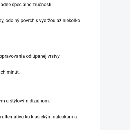
iadne špeciálne zručnosti.
ý, odolný povrch s výdržou až niekoľko
opravovania odlúpanej vrstvy.
ch minút.
ým a štýlovým dizajnom.
u alternatívu ku klasickým nálepkám a