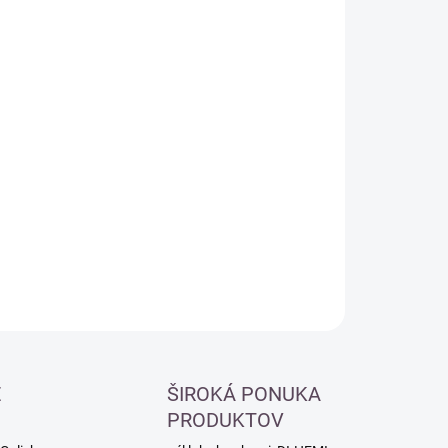
:
−
+
Pridať do košíka
ILNÉ INFORMÁCIE
OPÝTAŤ SA
É
ŠIROKÁ PONUKA
PRODUKTOV