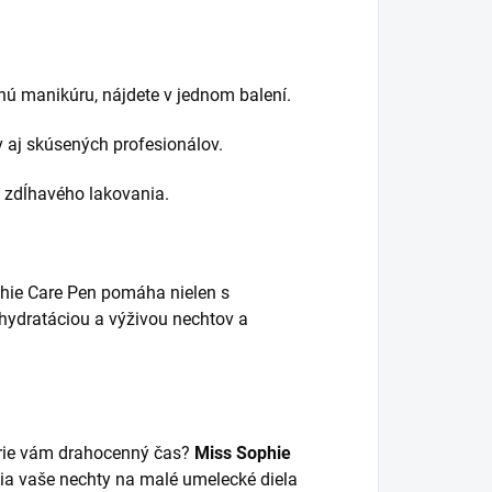
tnú manikúru, nájdete v jednom balení.
v aj skúsených profesionálov.
a zdĺhavého lakovania.
phie Care Pen pomáha nielen s
 hydratáciou a výživou nechtov a
erie vám drahocenný čas?
Miss Sophie
nia vaše nechty na malé umelecké diela