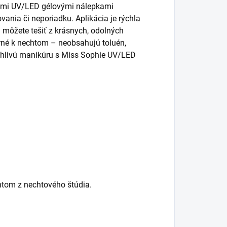
nými UV/LED gélovými nálepkami
ania či neporiadku. Aplikácia je rýchla
 môžete tešiť z krásnych, odolných
rné k nechtom – neobsahujú toluén,
ľahlivú manikúru s Miss Sophie UV/LED
chtom z nechtového štúdia.