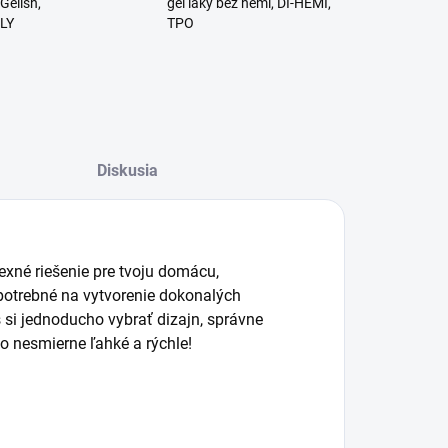
Gelish,
gél laky bez hemi, DI-HEMI,
RLY
TPO
Diskusia
xné riešenie pre tvoju domácu,
potrebné na vytvorenie dokonalých
si jednoducho vybrať dizajn, správne
to nesmierne ľahké a rýchle!