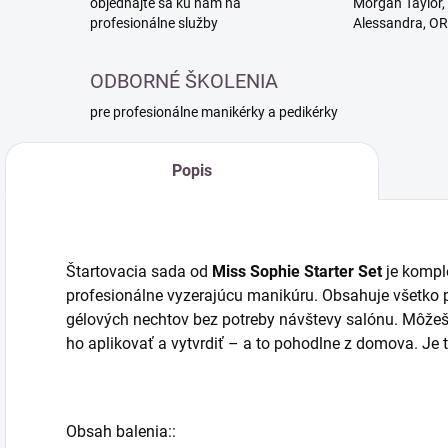
objednajte sa ku nám na
Morgan Taylor, 
profesionálne služby
Alessandra, O
ODBORNÉ ŠKOLENIA
pre profesionálne manikérky a pedikérky
Popis
Štartovacia sada od
Miss Sophie Starter Set
je komple
profesionálne vyzerajúcu manikúru. Obsahuje všetko 
gélových nechtov bez potreby návštevy salónu. Môžeš 
ho aplikovať a vytvrdiť – a to pohodlne z domova. Je 
Obsah balenia::