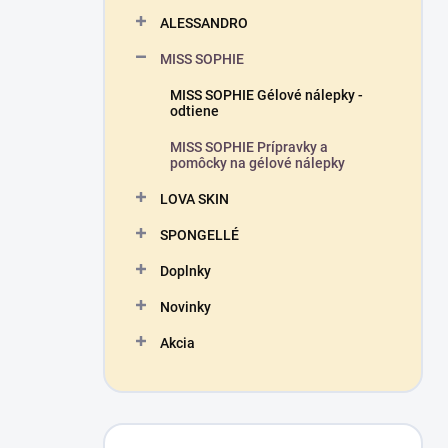
n
ALESSANDRO
e
l
MISS SOPHIE
MISS SOPHIE Gélové nálepky -
odtiene
MISS SOPHIE Prípravky a
pomôcky na gélové nálepky
LOVA SKIN
SPONGELLÉ
Doplnky
Novinky
Akcia