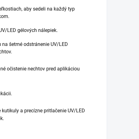
ľkostiach, aby sedeli na každý typ
kom.
 UV/LED gélových nálepiek.
u na šetrné odstránenie UV/LED
chtov.
é očistenie nechtov pred aplikáciou
kácii.
 kutikuly a precízne pritlačenie UV/LED
k.