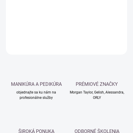
cena:
−
+
Pridať do košíka
DETAILNÉ INFORMÁCIE
OPÝTAŤ SA
MANIKÚRA A PEDIKÚRA
PRÉMIOVÉ ZNAČKY
objednajte sa ku nám na
Morgan Taylor, Gelish, Alessandra,
profesionálne služby
ORLY
ŠIROKÁ PONUKA
ODBORNÉ ŠKOLENIA