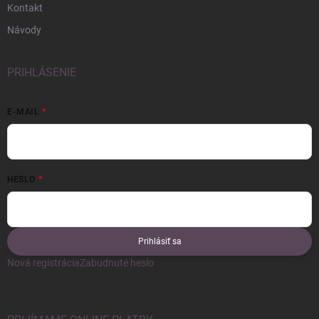
Kontakt
Návody
PRIHLÁSENIE
E-MAIL
HESLO
Prihlásiť sa
Nová registrácia
Zabudnuté heslo