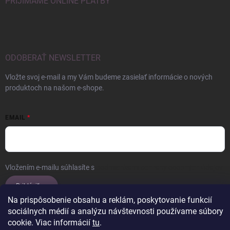
PRIJÍMAME ONLINE PLATBY
ODOBERAŤ NEWSLETTER
Vložte svoj e-mail a my Vám budeme zasielať informácie o nových
produktoch na našom e-shope.
EMAIL
Vložením e-mailu súhlasíte s
podmienkami ochrany osobných údajov
Prihlásiť sa
Na prispôsobenie obsahu a reklám, poskytovanie funkcií
sociálnych médií a analýzu návštevnosti používame súbory
cookie. Viac informácií
tu
.