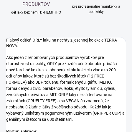
PRODUKTOV
pre profesionálne manikérky a
pedikérky
gél laky bez hemi, DI-HEMI, TPO
Fialový odtieň ORLY laku na nechty z jesennej kolekcie TERRA
NOVA.
Ako jeden z renomovaných producentov výrobkov pre
starostlivosť o nechty, ORLY pre každé ročné obdobie prináša
nové farebné kolekcie a obnovuje stálu kolekciu viac ako 200
odtieňov lakov, ktoré sú bez škodlivých látok (12 FREE
FORMULA) ako DBP, toluénu, formaldehydu, gáfru, MEHQ,
formaldehydu živíc, parabénov, lepku, etyltosylamidu, xylénu,
živočíšnych derivátov a MIT. ORLY laky nie sú testované na
zvieratách (CRUELTY FREE) a sú VEGAN čo znamená, že
neobsahujú žiadne látky živočíšneho pôvodu. Každý lak je
vybavený unikátnym pogumovaným uzáverom (GRIPPER CUP) a
geniálnym štetcom sa 600 štetinami.
Postup aplikácie: