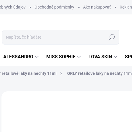
obných údajov
Obchodné podmienky
Ako nakupovať
Rekla
Hľadať
ALESSANDRO
MISS SOPHIE
LOVA SKIN
SP
 retailové laky na nechty 11ml
ORLY retailové laky na nechty 11ml
Neohodnotené
Podrobnosti hodnotenia
ZNAČKA
8,
7,3