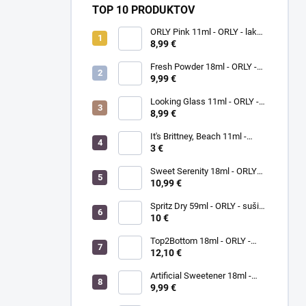
TOP 10 PRODUKTOV
ORLY Pink 11ml - ORLY - lak
na nechty
8,99 €
Fresh Powder 18ml - ORLY -
lak na nechty
9,99 €
Looking Glass 11ml - ORLY -
lak na nechty
8,99 €
It's Brittney, Beach 11ml -
ORLY lak na nechty
3 €
Sweet Serenity 18ml - ORLY
BREATHABLE - ošetrujúci
10,99 €
farebný lak na nechty
Spritz Dry 59ml - ORLY - sušič
laku na nechty
10 €
Top2Bottom 18ml - ORLY -
podkladový a vrchný lak na
12,10 €
nechty v jednom
Artificial Sweetener 18ml -
ORLY lak na nechty
9,99 €