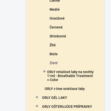
Čierne
Modré
Oranžové
Červené
Strieborné
Žlté
Biele
Zlaté
ORLY retailové laky na nechty
11ml - Breathable Treatment
+ Color
ORLY v tme svietiace laky
ORLY GÉL LAKY
ORLY OŠTERUJÚCE PRÍPRAVKY