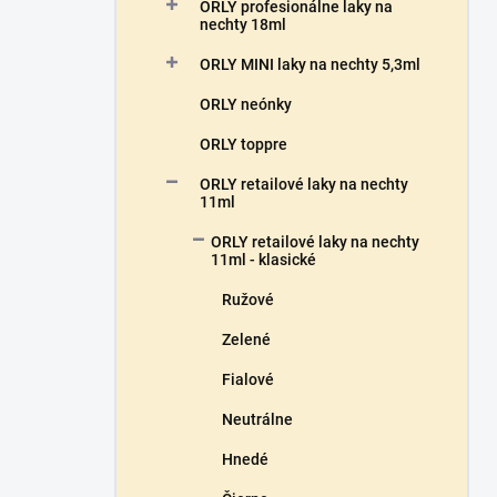
a
ORLY profesionálne laky na
n
nechty 18ml
e
ORLY MINI laky na nechty 5,3ml
l
ORLY neónky
ORLY toppre
ORLY retailové laky na nechty
11ml
ORLY retailové laky na nechty
11ml - klasické
Ružové
Zelené
Fialové
Neutrálne
Hnedé