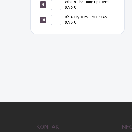
What's The Hang Up? 15ml -
MORGANTAYLOR - lak na
9,95 €
nechty
It's A Lily 15ml - MORGAN
TAYLOR - lak na nechty
9,95 €
Z
á
p
ä
KONTAKT
INF
t