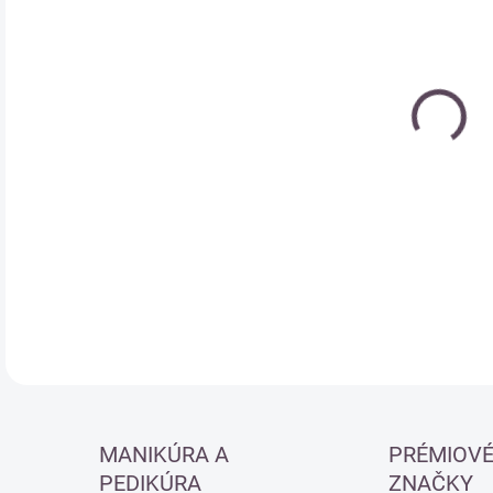
Jedn
MO
cena
DETA
MANIKÚRA A
PRÉMIOV
PEDIKÚRA
ZNAČKY