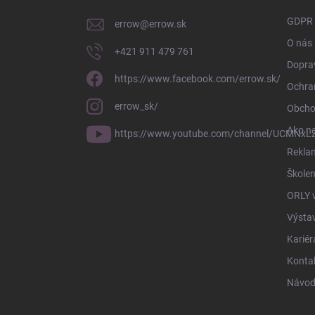
i
GDPR
errow
@
errow.sk
e
O nás
+421 911 479 761
Doprav
https://www.facebook.com/errow.sk/
Ochra
errow_sk/
Obcho
Ako n
https://www.youtube.com/channel/UCMNxLZ
Rekla
Školen
ORLY 
Výsta
Kariér
Konta
Návod