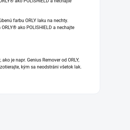
k ORLY® ako POLISHIELD a nechajte
ľúbenú farbu ORLY laku na nechty.
m ORLY® ako POLISHIELD a nechajte
, ako je napr. Genius Remover od ORLY,
otierajte, kým sa neodstráni všetok lak.