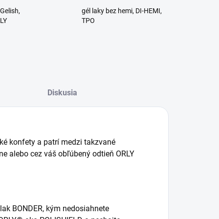
Gelish,
gél laky bez hemi, DI-HEMI,
RLY
TPO
Diskusia
cké konfety a patrí medzi takzvané
atne alebo cez váš obľúbený odtieň ORLY
ý lak BONDER, kým nedosiahnete