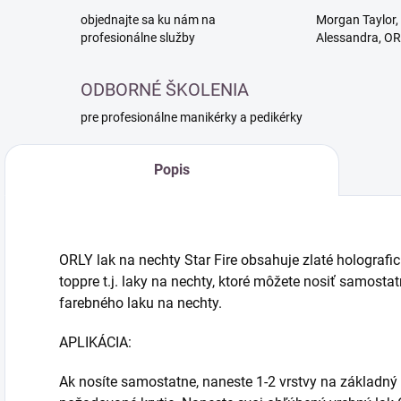
objednajte sa ku nám na
Morgan Taylor, 
profesionálne služby
Alessandra, O
ODBORNÉ ŠKOLENIA
pre profesionálne manikérky a pedikérky
Popis
ORLY lak na nechty Star Fire obsahuje zlaté holografi
toppre t.j. laky na nechty, ktoré môžete nosiť samost
farebného laku na nechty.
APLIKÁCIA:
Ak nosíte samostatne, naneste 1-2 vrstvy na základn