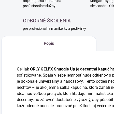
objednajte sa ku nám na
Morgan Taylor, 
profesionálne služby
Alessandra, O
ODBORNÉ ŠKOLENIA
pre profesionálne manikérky a pedikérky
Popis
Gél lak
ORLY GELFX Snuggle Up
je
decentná kapučín
sofistikovane. Spája v sebe jemnosť nude odtieňov s
je dokonale univerzálny a nadčasový. Tento odtieň nep
nechtov – je ako jemná šálka kapučína, ktorá zahalí n
ideálnou voľbou pre tých, ktorí hľadajú minimalistic
decentný, no zároveň dostatočne výrazný, aby pôsobi
každodenné nosenie, pracovné príležitosti aj večerné out