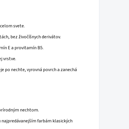
 celom svete.
ách, bez živočíšnych derivátov.
mín E a provitamín B5.
j vrstve.
eje po nechte, vyrovná povrch a zanechá
 prírodným nechtom.
 najpredávanejším farbám klasických