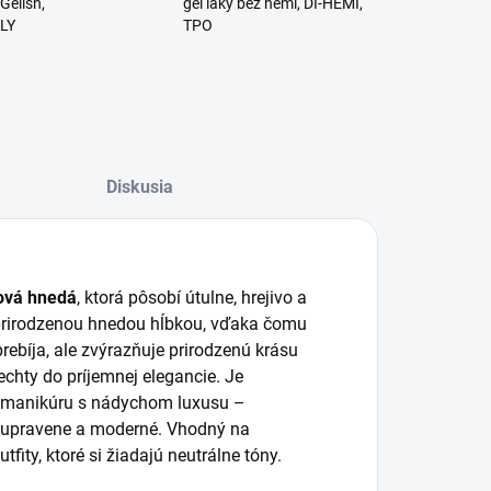
Gelish,
gél laky bez hemi, DI-HEMI,
RLY
TPO
Diskusia
ová hnedá
, ktorá pôsobí útulne, hrejivo a
 prirodzenou hnedou hĺbkou, vďaka čomu
rebíja, ale zvýrazňuje prirodzenú krásu
echty do príjemnej elegancie. Je
kú manikúru s nádychom luxusu –
l upravene a moderné. Vhodný na
fity, ktoré si žiadajú neutrálne tóny.