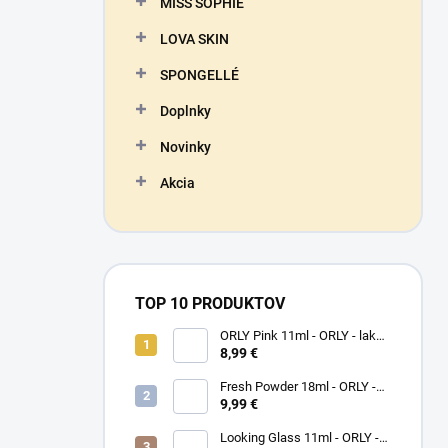
MISS SOPHIE
LOVA SKIN
SPONGELLÉ
Doplnky
Novinky
Akcia
TOP 10 PRODUKTOV
ORLY Pink 11ml - ORLY - lak
na nechty
8,99 €
Fresh Powder 18ml - ORLY -
lak na nechty
9,99 €
Looking Glass 11ml - ORLY -