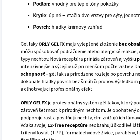
Podtón
:
vhodný pre teplé tóny pokožky
Krytie
: úplné – stačia dve vrstvy pre sýty, jedno
Povrch:
hladký krémový vzhľad
Gél laky
ORLY GELFX
majú vylepšené zloženie
bez obsa
môžu spôsobovať podráždenie alebo alergické reakcie, v
typy nechtov. Nová receptúra prináša zároveň aj vyššiu
p
intenzívnejšie a sýtejšie už pri menšom počte vrstiev. 
schopnosť
– gél lak sa prirodzene rozleje po povrchu ne
dokonale hladký povrch bez šmúh či pruhov. Výsledkom j
a dlhotrvajúci profesionálny efekt.
ORLY GELFX
je profesionálny systém gél lakov, ktorý po
zároveň šetrnosť k prírodným nechtom. Je obohatený 
podporujú rast a posilňujú nechty, čím znižujú ich lámav
Vďaka svojej
12-free receptúre
neobsahujú škodlivé látk
trifenylfosfát (TPP), formaldehydové živice, parabény, l