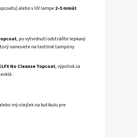
opcoatu) alebo v UV lampe
2–5 minút
.
Topcoat
, po vytvrdnutí odstráňte lepkavý
ktorý nanesiete na textilné tampóny
ELFX
No Cleanse Topcoat
, výpotok sa
esklé.
lebo iný olejček na kutikulu pre