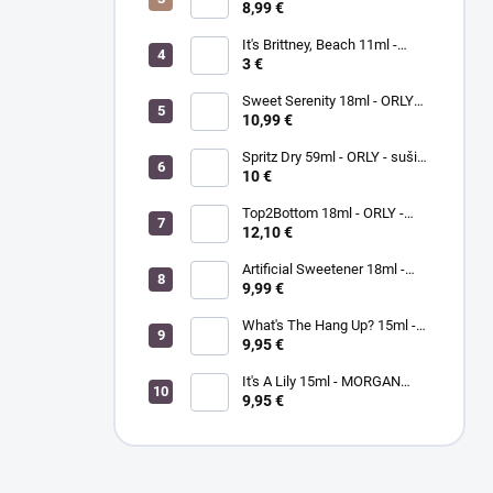
lak na nechty
8,99 €
It's Brittney, Beach 11ml -
ORLY lak na nechty
3 €
Sweet Serenity 18ml - ORLY
BREATHABLE - ošetrujúci
10,99 €
farebný lak na nechty
Spritz Dry 59ml - ORLY - sušič
laku na nechty
10 €
Top2Bottom 18ml - ORLY -
podkladový a vrchný lak na
12,10 €
nechty v jednom
Artificial Sweetener 18ml -
ORLY lak na nechty
9,99 €
What's The Hang Up? 15ml -
MORGANTAYLOR - lak na
9,95 €
nechty
It's A Lily 15ml - MORGAN
TAYLOR - lak na nechty
9,95 €