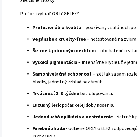
živočíšne zložky.
Prečo si vybrať ORLY GELFX?
Profesionálna kvalita
– používaný v salónoch po
Vegánske a cruelty-free
– netestované na zvierat
Šetrné k prírodným nechtom
– obohatené o vita
Vysoká pigmentácia
– intenzívne krytie už v jedne
Samonivelačná schopnosť
– gél lak sa sám rozl
hladký, jednotný vzhľad bez šmúh.
Trvácnosť 2–3 týždne
bez olupovania.
Luxusný lesk
počas celej doby nosenia.
Jednoduchá aplikácia a odstránenie
– šetrné k
Farebná zhoda
- odtiene ORLY GELFX zodpovedajú
lakov ORLY.