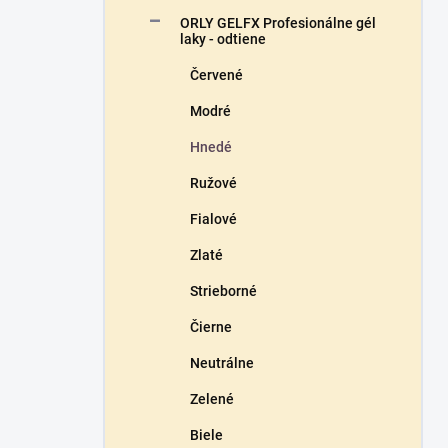
n
ORLY GELFX Profesionálne gél
e
laky - odtiene
l
Červené
Modré
Hnedé
Ružové
Fialové
Zlaté
Strieborné
Čierne
Neutrálne
Zelené
Biele