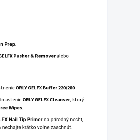
n Prep
.
GELFX
Pusher
& Remover
alebo
atnenie
ORLY GELFX Buffer 220/280
.
 odmastenie
ORLY GELFX Cleanser
, ktorý
Free Wipes
.
LFX
Nail
Tip Primer
na prírodný necht,
 a nechajte krátko voľne zaschnúť.