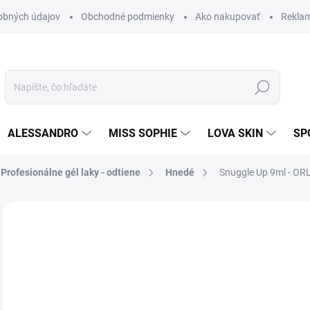
obných údajov
Obchodné podmienky
Ako nakupovať
Rekla
Hľadať
ALESSANDRO
MISS SOPHIE
LOVA SKIN
SP
rofesionálne gél laky - odtiene
Hnedé
Snuggle Up 9ml - ORL
Neohodnotené
Podrobnosti hodnotenia
ZNAČKA
20
16,
Jedn
SK