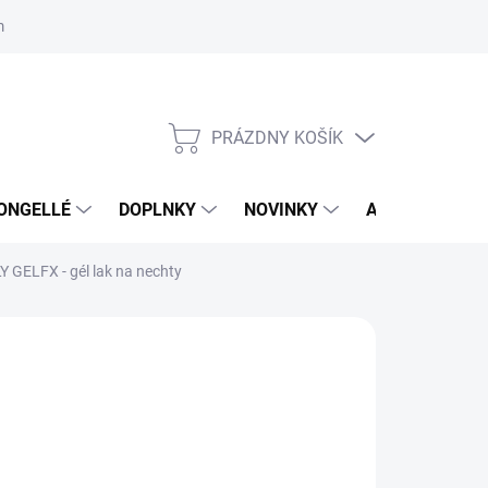
mačný poriadok
Školenia
ORLY v DM DROGERIE MARKT
Výs
PRÁZDNY KOŠÍK
NÁKUPNÝ
KOŠÍK
ONGELLÉ
DOPLNKY
NOVINKY
AKCIA
NÁ
Y GELFX - gél lak na nechty
:
ORLY
 €
26 € bez DPH
otková
LADOM