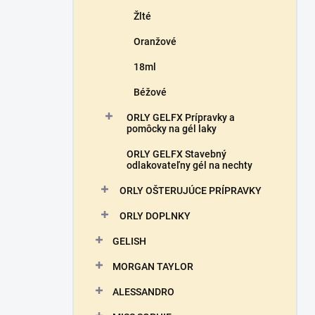
Žlté
Oranžové
18ml
Béžové
ORLY GELFX Prípravky a
pomôcky na gél laky
ORLY GELFX Stavebný
odlakovateľny gél na nechty
ORLY OŠTERUJÚCE PRÍPRAVKY
ORLY DOPLNKY
GELISH
MORGAN TAYLOR
ALESSANDRO