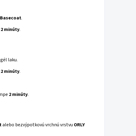
 Basecoat
.
e
2 minúty
.
gél laku.
e
2 minúty
.
ampe
2 minúty
.
t
alebo bezvýpotkovú vrchnú vrstvu
ORLY