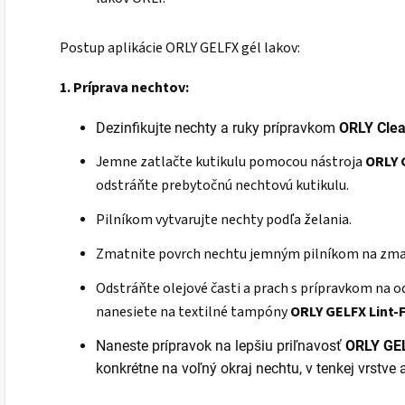
Postup aplikácie ORLY GELFX gél lakov:
1. Príprava nechtov:
Dezinfikujte nechty a ruky prípravkom
ORLY Clea
Jemne zatlačte kutikulu pomocou nástroja
ORLY 
odstráňte prebytočnú nechtovú kutikulu.
Pilníkom vytvarujte nechty podľa želania.
Zmatnite povrch nechtu jemným pilníkom na zm
Odstráňte olejové časti a prach s prípravkom na
nanesiete na textilné tampóny
ORLY
GELFX Lint-
Naneste
prípravok na lepšiu priľnavosť
ORLY GE
konkrétne na voľný okraj nechtu, v tenkej vrstve