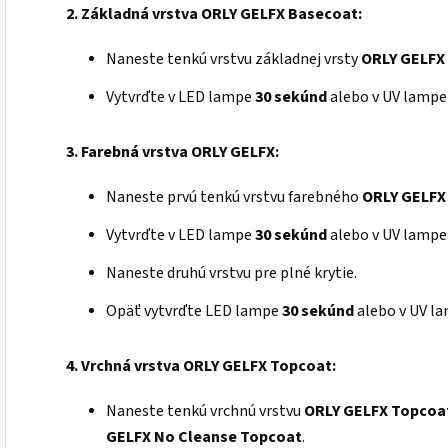
2. Základná vrstva ORLY GELFX Basecoat:
Naneste tenkú vrstvu základnej vrsty
ORLY GELFX
Vytvrďte v LED lampe
30 sekúnd
alebo v UV lamp
3. Farebná vrstva ORLY GELFX:
Naneste prvú tenkú vrstvu farebného
ORLY GELFX
Vytvrďte v LED lampe
30 sekúnd
alebo v UV lamp
Naneste druhú vrstvu pre plné krytie.
Opäť vytvrďte LED lampe
30 sekúnd
alebo v UV l
4.
Vrchná vrstva ORLY GELFX Topcoat:
Naneste tenkú vrchnú vrstvu
ORLY
GELFX
Topcoa
GELFX
No Cleanse Topcoat
.