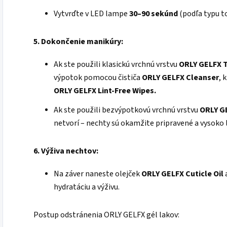
Vytvrďte v LED lampe
30–90 sekúnd
(podľa typu t
5. Dokončenie manikúry:
Ak ste použili klasickú vrchnú vrstvu
ORLY GELFX
výpotok pomocou čističa
ORLY
GELFX
Cleanser
, 
ORLY GELFX Lint-Free Wipes.
Ak ste použili bezvýpotkovú vrchnú vrstvu
ORLY G
netvorí – nechty sú okamžite pripravené a vysoko l
6. Výživa nechtov:
Na záver naneste olejček
ORLY GELFX Cuticle Oil
a
hydratáciu a výživu.
Postup odstránenia ORLY GELFX gél lakov: