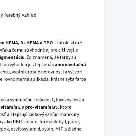
tný farebný vzhľad
hu HEMA, Di-HEMA a TPO
– látok, ktoré
ďaka čomu sú vhodné aj pre citlivejšie
igmentáciu
, čo znamená, že farby sú
Ďalšou výhodou je zlepšená
samonivelačná
chtu, vyplní drobné nerovnosti a vytvorí
e rovnomerná aplikácia, krásne sýta farba
núka výnimočnú trvácnosť, luxusný lesk a
o
vitamín E
a
pro-vitamín B5
, ktoré
osť a zlepšujú celkový vzhľad manikúry.
y ako DBP, toluén, formaldehyd, gáfor,
epok, etyltosylamid, xylén, MIT a žiadne