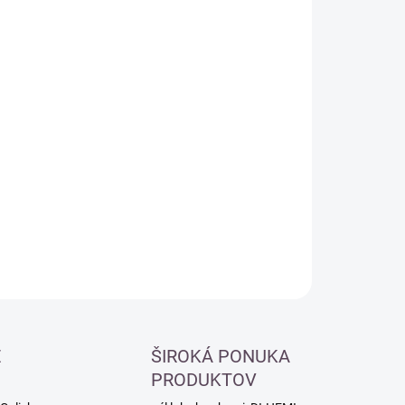
:
−
+
Pridať do košíka
ILNÉ INFORMÁCIE
OPÝTAŤ SA
É
ŠIROKÁ PONUKA
PRODUKTOV