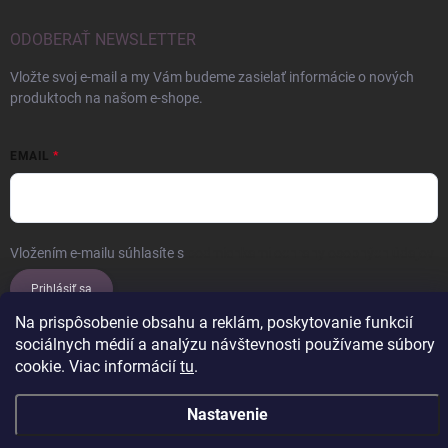
ODOBERAŤ NEWSLETTER
Vložte svoj e-mail a my Vám budeme zasielať informácie o nových
produktoch na našom e-shope.
EMAIL
Vložením e-mailu súhlasíte s
podmienkami ochrany osobných údajov
Prihlásiť sa
Na prispôsobenie obsahu a reklám, poskytovanie funkcií
sociálnych médií a analýzu návštevnosti používame súbory
cookie. Viac informácií
tu
.
Copyright 2026
ERROW
. Všetky práva vyhradené.
Upraviť nastavenie
cookies
Nastavenie
Vytvoril Shoptet