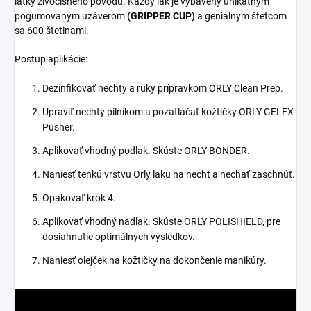
látky živočíšneho pôvodu. Každý lak je vybavený unikátnym
pogumovaným uzáverom
(GRIPPER CUP)
a geniálnym štetcom
sa 600 štetinami.
Postup aplikácie:
Dezinfikovať nechty a ruky prípravkom ORLY Clean Prep.
Upraviť nechty pilníkom a pozatláčať kožtičky ORLY GELFX
Pusher.
Aplikovať vhodný podlak. Skúste ORLY BONDER.
Naniesť tenkú vrstvu Orly laku na necht a nechať zaschnúť.
Opakovať krok 4.
Aplikovať vhodný nadlak. Skúste ORLY POLISHIELD, pre
dosiahnutie optimálnych výsledkov.
Naniesť olejček na kožtičky na dokončenie manikúry.