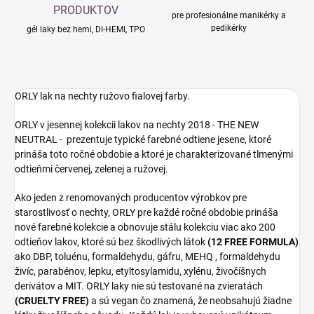
PRODUKTOV
pre profesionálne manikérky a
pedikérky
gél laky bez hemi, DI-HEMI, TPO
ORLY lak na nechty ružovo fialovej farby.
ORLY v jesennej kolekcii lakov na nechty 2018 - THE NEW
NEUTRAL - prezentuje typické farebné odtiene jesene, ktoré
prináša toto ročné obdobie a ktoré je charakterizované tlmenými
odtieňmi červenej, zelenej a ružovej.
Ako jeden z renomovaných producentov výrobkov pre
starostlivosť o nechty, ORLY pre každé ročné obdobie prináša
nové farebné kolekcie a obnovuje stálu kolekciu viac ako 200
odtieňov lakov, ktoré sú bez škodlivých látok
(12 FREE FORMULA)
ako DBP, toluénu, formaldehydu, gáfru, MEHQ , formaldehydu
živíc, parabénov, lepku, etyltosylamidu, xylénu, živočíšnych
derivátov a MIT. ORLY laky nie sú testované na zvieratách
(CRUELTY FREE)
a sú vegan čo znamená, že neobsahujú žiadne