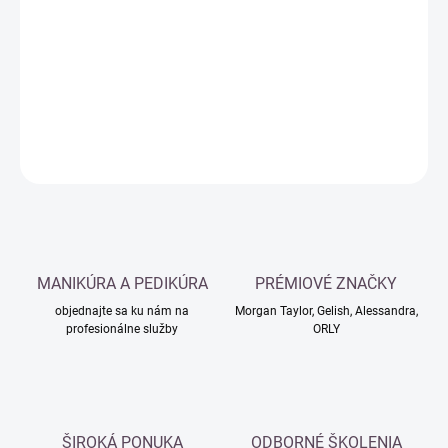
cena:
−
+
Pridať do košíka
DETAILNÉ INFORMÁCIE
OPÝTAŤ SA
MANIKÚRA A PEDIKÚRA
PRÉMIOVÉ ZNAČKY
objednajte sa ku nám na
Morgan Taylor, Gelish, Alessandra,
profesionálne služby
ORLY
ŠIROKÁ PONUKA
ODBORNÉ ŠKOLENIA