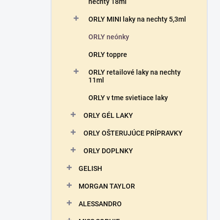
n
nechty 18ml
e
ORLY MINI laky na nechty 5,3ml
l
ORLY neónky
ORLY toppre
ORLY retailové laky na nechty
11ml
ORLY v tme svietiace laky
ORLY GÉL LAKY
ORLY OŠTERUJÚCE PRÍPRAVKY
ORLY DOPLNKY
GELISH
MORGAN TAYLOR
ALESSANDRO