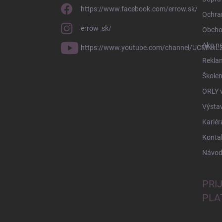
https://www.facebook.com/errow.sk/
Ochra
errow_sk/
Obcho
Ako n
https://www.youtube.com/channel/UCMNxLZ
Rekla
Školen
ORLY 
Výsta
Kariér
Konta
Návod
PRI
PLA