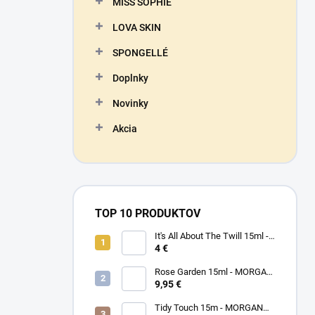
MISS SOPHIE
LOVA SKIN
SPONGELLÉ
Doplnky
Novinky
Akcia
TOP 10 PRODUKTOV
It's All About The Twill 15ml -
MORGAN TAYLOR - lak na
4 €
nechty
Rose Garden 15ml - MORGAN
TAYLOR - lak na nechty
9,95 €
Tidy Touch 15m - MORGAN