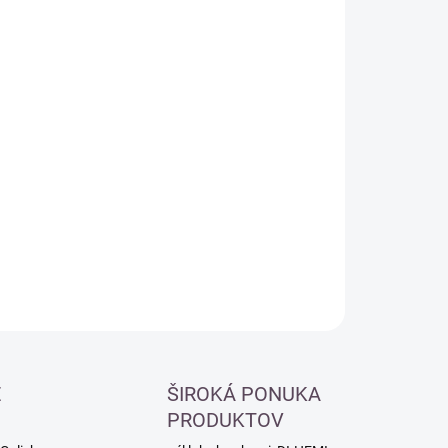
:
−
+
Pridať do košíka
ILNÉ INFORMÁCIE
OPÝTAŤ SA
É
ŠIROKÁ PONUKA
PRODUKTOV