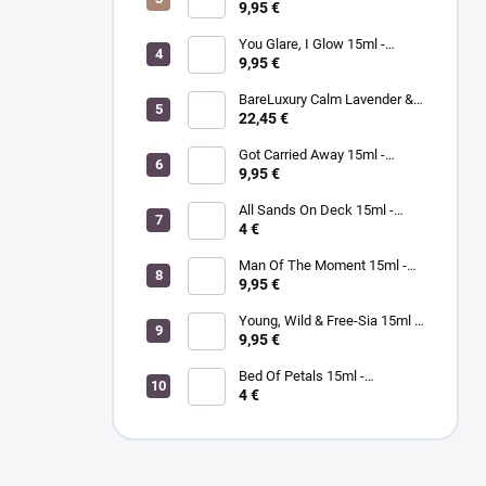
TAYLOR - lak na nechty
9,95 €
You Glare, I Glow 15ml -
MORGAN TAYLOR - lak na
9,95 €
nechty
BareLuxury Calm Lavender &
Sage Purifying Soak 226g -
22,45 €
MORGAN TAYLOR -
levanduľovo šalviový čistiaci
Got Carried Away 15ml -
kúpeľ
MORGAN TAYLOR - lak na
9,95 €
nechty
All Sands On Deck 15ml -
MORGAN TAYLOR - lak na
4 €
nechty
Man Of The Moment 15ml -
MORGAN TAYLOR - lak na
9,95 €
nechty
Young, Wild & Free-Sia 15ml -
MORGAN TAYLOR - lak na
9,95 €
nechty
Bed Of Petals 15ml -
MORGAN TAYLOR - lak na
4 €
nechty