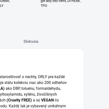
Gelish,
gél laky bez hemi, DI-HEMI,
RLY
TPO
Diskusia
tarostlivosť o nechty, ORLY pre každé
je stálu kolekciu viac ako 200 odtieňov
LA)
ako DBP, toluénu, formaldehydu,
tyltosylamidu, xylénu, živočíšnych
tách
(Cruelty FREE)
a sú
VEGAN
čo
vodu. Každý lak je vybavený unikátnym