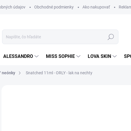
obných údajov
Obchodné podmienky
Ako nakupovať
Rekla
Hľadať
ALESSANDRO
MISS SOPHIE
LOVA SKIN
SP
 neónky
Snatched 11ml - ORLY - lak na nechty
Neohodnotené
Podrobnosti hodnotenia
ZNAČKA
8,
7,3
Jedn
SK