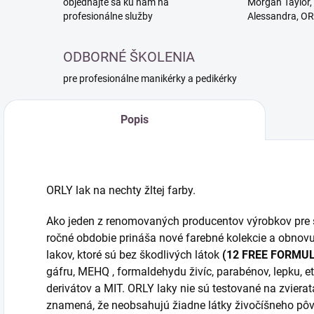
objednajte sa ku nám na
Morgan Taylor, 
profesionálne služby
Alessandra, O
ODBORNÉ ŠKOLENIA
pre profesionálne manikérky a pedikérky
Popis
ORLY lak na nechty žltej farby.
Ako jeden z renomovaných producentov výrobkov pre s
ročné obdobie prináša nové farebné kolekcie a obnovu
lakov, ktoré sú bez škodlivých látok
(12 FREE FORMU
gáfru, MEHQ , formaldehydu živíc, parabénov, lepku, e
derivátov a MIT. ORLY laky nie sú testované na zviera
znamená, že neobsahujú žiadne látky živočíšneho pô