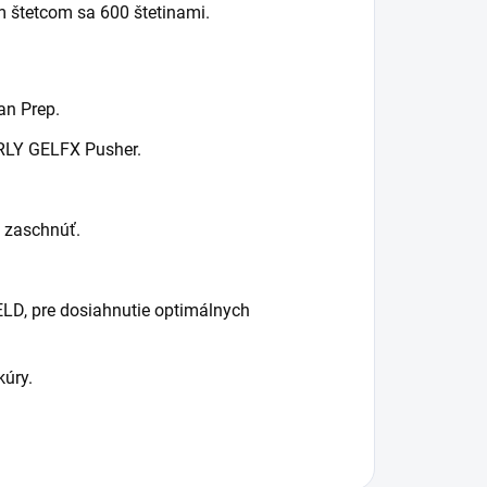
 štetcom sa 600 štetinami.
an Prep.
ORLY GELFX Pusher.
.
ť zaschnúť.
LD, pre dosiahnutie optimálnych
kúry.