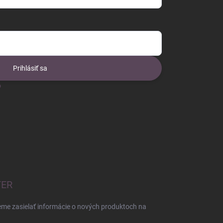
Prihlásiť sa
o
TER
eme zasielať informácie o nových produktoch na