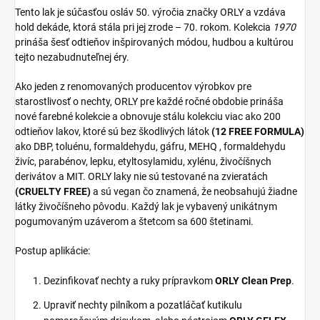
Tento lak je súčasťou osláv 50. výročia značky ORLY a vzdáva
hold dekáde, ktorá stála pri jej zrode – 70. rokom.
Kolekcia
1970
prináša šesť odtieňov inšpirovaných módou, hudbou a kultúrou
tejto nezabudnuteľnej éry.
Ako jeden z renomovaných producentov výrobkov pre
starostlivosť o nechty, ORLY pre každé ročné obdobie prináša
nové farebné kolekcie a obnovuje stálu kolekciu viac ako 200
odtieňov lakov, ktoré sú bez škodlivých látok
(12 FREE FORMULA)
ako DBP, toluénu, formaldehydu, gáfru, MEHQ , formaldehydu
živíc, parabénov, lepku, etyltosylamidu, xylénu, živočíšnych
derivátov a MIT. ORLY laky nie sú testované na zvieratách
(CRUELTY FREE)
a sú vegan čo znamená, že neobsahujú žiadne
látky živočíšneho pôvodu. Každý lak je vybavený unikátnym
pogumovaným uzáverom a štetcom sa 600 štetinami.
Postup aplikácie:
Dezinfikovať nechty a ruky prípravkom
ORLY Clean Prep
.
Upraviť nechty pilníkom a pozatláčať kutikulu