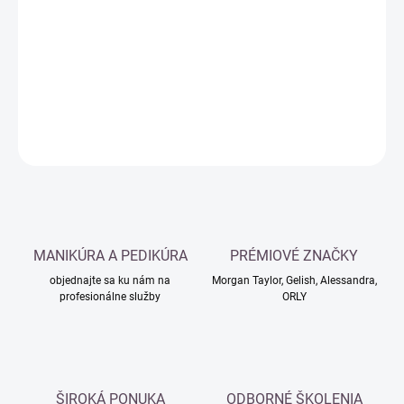
cena:
−
+
Pridať do košíka
DETAILNÉ INFORMÁCIE
OPÝTAŤ SA
MANIKÚRA A PEDIKÚRA
PRÉMIOVÉ ZNAČKY
objednajte sa ku nám na
Morgan Taylor, Gelish, Alessandra,
profesionálne služby
ORLY
ŠIROKÁ PONUKA
ODBORNÉ ŠKOLENIA