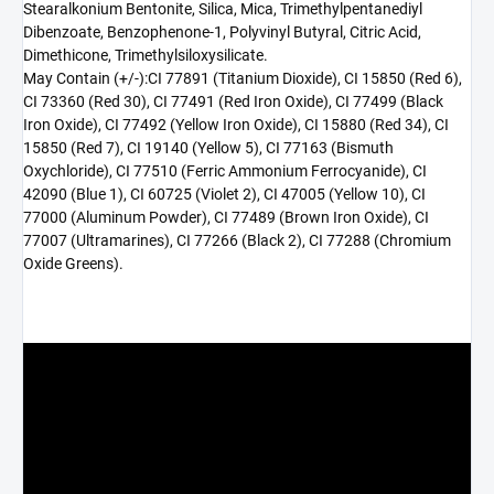
Stearalkonium Bentonite, Silica, Mica, Trimethylpentanediyl
Dibenzoate, Benzophenone-1, Polyvinyl Butyral, Citric Acid,
Dimethicone, Trimethylsiloxysilicate.
May Contain (+/-):CI 77891 (Titanium Dioxide), CI 15850 (Red 6),
CI 73360 (Red 30), CI 77491 (Red Iron Oxide), CI 77499 (Black
Iron Oxide), CI 77492 (Yellow Iron Oxide), CI 15880 (Red 34), CI
15850 (Red 7), CI 19140 (Yellow 5), CI 77163 (Bismuth
Oxychloride), CI 77510 (Ferric Ammonium Ferrocyanide), CI
42090 (Blue 1), CI 60725 (Violet 2), CI 47005 (Yellow 10), CI
77000 (Aluminum Powder), CI 77489 (Brown Iron Oxide), CI
77007 (Ultramarines), CI 77266 (Black 2), CI 77288 (Chromium
Oxide Greens).