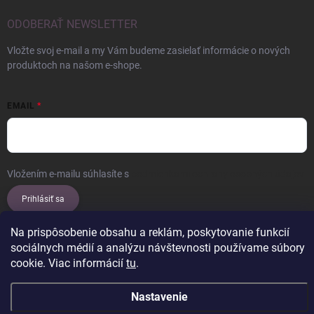
ODOBERAŤ NEWSLETTER
Vložte svoj e-mail a my Vám budeme zasielať informácie o nových
produktoch na našom e-shope.
EMAIL
Vložením e-mailu súhlasíte s
podmienkami ochrany osobných údajov
Prihlásiť sa
Na prispôsobenie obsahu a reklám, poskytovanie funkcií
sociálnych médií a analýzu návštevnosti používame súbory
cookie. Viac informácií
tu
.
Copyright 2026
ERROW
. Všetky práva vyhradené.
Upraviť nastavenie
cookies
Nastavenie
Vytvoril Shoptet