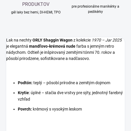
PRODUKTOV
pre profesionálne manikérky a
pedikérky
gél laky bez hemi, DI-HEMI, TPO
Lak na nechty
ORLY Shaggin Wagon
z kolekcie
1970 – Jar 2025
je elegantná
mandľovo-krémová nude
farba
s jemným retro
nádychom. Odtieň je inšpirovaný zemitými tónmi 70. rokov a
pôsobí prirodzene, sofistikovane a nadčasovo.​
Podtón
:
teplý – pôsobí prírodne a zemitým dojmom
Krytie
: úplné – stačia dve vrstvy pre sýty, jednotný farebný
vzhľad
Povrch:
krémový s vysokým leskom