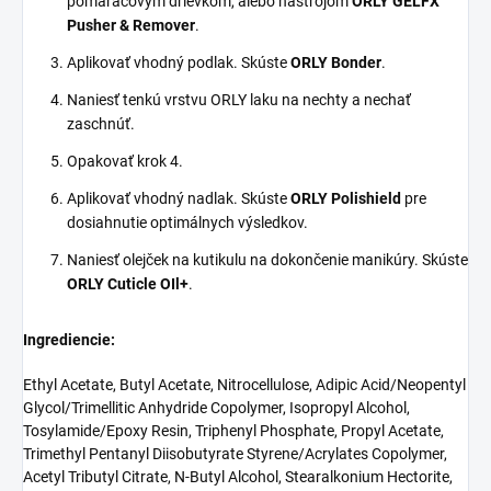
pomaračovým drievkom, alebo nástrojom
ORLY GELFX
Pusher & Remover
.
Aplikovať vhodný podlak. Skúste
ORLY Bonder
.
Naniesť tenkú vrstvu ORLY laku na nechty a nechať
zaschnúť.
Opakovať krok 4.
Aplikovať vhodný nadlak. Skúste
ORLY Polishield
pre
dosiahnutie optimálnych výsledkov.
Naniesť olejček na kutikulu na dokončenie manikúry. Skúste
ORLY Cuticle OIl+
.
Ingrediencie:
Ethyl Acetate, Butyl Acetate, Nitrocellulose, Adipic Acid/Neopentyl
Glycol/Trimellitic Anhydride Copolymer, Isopropyl Alcohol,
Tosylamide/Epoxy Resin, Triphenyl Phosphate, Propyl Acetate,
Trimethyl Pentanyl Diisobutyrate Styrene/Acrylates Copolymer,
Acetyl Tributyl Citrate, N-Butyl Alcohol, Stearalkonium Hectorite,