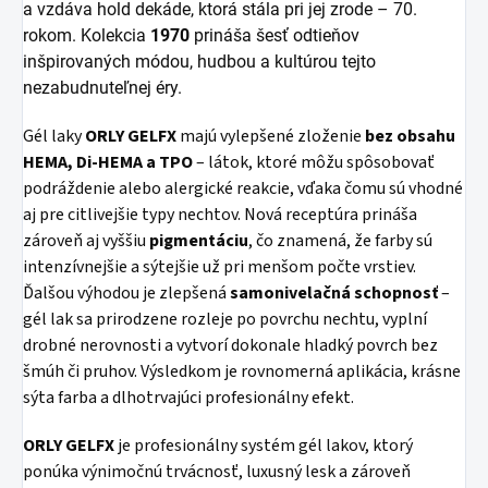
a vzdáva hold dekáde, ktorá stála pri jej zrode – 70.
rokom.
Kolekcia
1970
prináša šesť odtieňov
inšpirovaných módou, hudbou a kultúrou tejto
nezabudnuteľnej éry.
Gél laky
ORLY GELFX
majú vylepšené zloženie
bez obsahu
HEMA, Di-HEMA a TPO
– látok, ktoré môžu spôsobovať
podráždenie alebo alergické reakcie, vďaka čomu sú vhodné
aj pre citlivejšie typy nechtov. Nová receptúra prináša
zároveň aj vyššiu
pigmentáciu
, čo znamená, že farby sú
intenzívnejšie a sýtejšie už pri menšom počte vrstiev.
Ďalšou výhodou je zlepšená
samonivelačná schopnosť
–
gél lak sa prirodzene rozleje po povrchu nechtu, vyplní
drobné nerovnosti a vytvorí dokonale hladký povrch bez
šmúh či pruhov. Výsledkom je rovnomerná aplikácia, krásne
sýta farba a dlhotrvajúci profesionálny efekt.
ORLY GELFX
je profesionálny systém gél lakov, ktorý
ponúka výnimočnú trvácnosť, luxusný lesk a zároveň