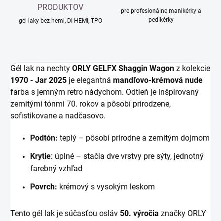
PRODUKTOV
pre profesionálne manikérky a
pedikérky
gél laky bez hemi, DI-HEMI, TPO
Gél lak na nechty
ORLY GELFX Shaggin Wagon
z kolekcie
1970 - Jar 2025
je elegantná
mandľovo-krémová nude
farba s jemným retro nádychom. Odtieň je inšpirovaný
zemitými tónmi 70. rokov a pôsobí prirodzene,
sofistikovane a nadčasovo.
Podtón
:
teplý – pôsobí prírodne a zemitým dojmom
Krytie
: úplné – stačia dve vrstvy pre sýty, jednotný
farebný vzhľad
Povrch:
krémový s vysokým leskom
Tento gél lak je súčasťou osláv
50. výročia
značky ORLY