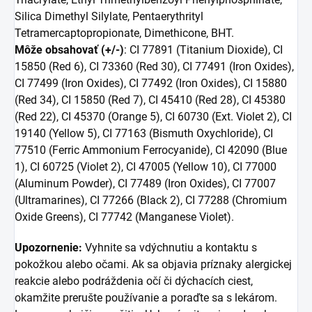
Silica Dimethyl Silylate, Pentaerythrityl
Tetramercaptopropionate, Dimethicone, BHT.
Môže obsahovať (+/-)
: CI 77891 (Titanium Dioxide), CI
15850 (Red 6), CI 73360 (Red 30), CI 77491 (Iron Oxides),
CI 77499 (Iron Oxides), CI 77492 (Iron Oxides), CI 15880
(Red 34), CI 15850 (Red 7), CI 45410 (Red 28), CI 45380
(Red 22), CI 45370 (Orange 5), CI 60730 (Ext. Violet 2), CI
19140 (Yellow 5), CI 77163 (Bismuth Oxychloride), CI
77510 (Ferric Ammonium Ferrocyanide), CI 42090 (Blue
1), CI 60725 (Violet 2), CI 47005 (Yellow 10), CI 77000
(Aluminum Powder), CI 77489 (Iron Oxides), CI 77007
(Ultramarines), CI 77266 (Black 2), CI 77288 (Chromium
Oxide Greens), CI 77742 (Manganese Violet).
Upozornenie:
Vyhnite sa vdýchnutiu a kontaktu s
pokožkou alebo očami. Ak sa objavia príznaky alergickej
reakcie alebo podráždenia očí či dýchacích ciest,
okamžite prerušte používanie a poraďte sa s lekárom.