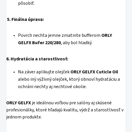
pôsobiť.
5. Finálna úprava:
Povrch nechta jemne zmatnite bufferom
ORLY
GELFX Bufer 220/280
, aby bol hladký.
6. Hydratácia a starostlivosť:
Na záver aplikujte olejček
ORLY GELFX Cuticle Oil
alebo iný výživný olejček, ktorý obnoví hydratáciu a
ochráni nechty aj nechtové okolie.
ORLY GELFX
je ideálnou voľbou pre salóny aj skúsené
profesionálky, ktoré hľadajú kvalitu, výdrž a starostlivosť v
jednom produkte.