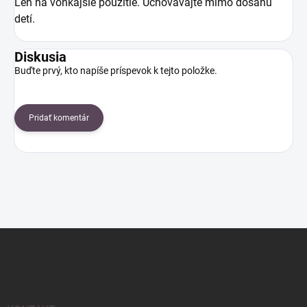
Len na vonkajšie použitie. Uchovávajte mimo dosahu
detí.
Diskusia
Buďte prvý, kto napíše príspevok k tejto položke.
Pridať komentár
Z
á
p
ä
t