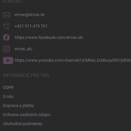
i
KONTAKT
e
errow
@
errow.sk
+421 911 479 761
https://www.facebook.com/errow.sk/
errow_sk/
https://www.youtube.com/channel/UCMNxLZckBuoyD9I7pl8SIi
INFORMÁCIE PRE VÁS
GDPR
O nás
Doprava a platby
Ochrana osobných údajov
Obchodné podmienky