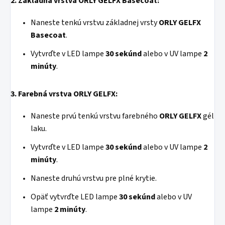
2. Základná vrstva ORLY GELFX Basecoat:
Naneste tenkú vrstvu základnej vrsty
ORLY GELFX
Basecoat
.
Vytvrďte v LED lampe
30 sekúnd
alebo v UV lampe
2
minúty
.
3. Farebná vrstva ORLY GELFX:
Naneste prvú tenkú vrstvu farebného
ORLY GELFX
gél
laku.
Vytvrďte v LED lampe
30 sekúnd
alebo v UV lampe
2
minúty
.
Naneste druhú vrstvu pre plné krytie.
Opäť vytvrďte LED lampe
30 sekúnd
alebo v UV
lampe
2 minúty
.