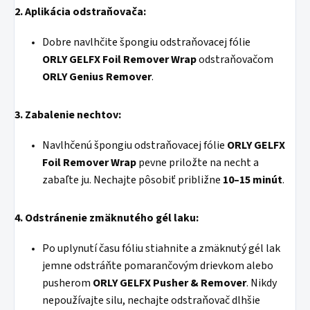
2. Aplikácia odstraňovača:
Dobre navlhčite špongiu odstraňovacej fólie
ORLY GELFX Foil Remover Wrap
odstraňovačom
ORLY Genius Remover
.
3. Zabalenie nechtov:
Navlhčenú špongiu odstraňovacej fólie
ORLY GELFX
Foil Remover Wrap
pevne priložte na necht a
zabaľte ju. Nechajte pôsobiť približne
10–15 minút
.
4. Odstránenie zmäknutého gél laku:
Po uplynutí času fóliu stiahnite a zmäknutý gél lak
jemne odstráňte pomarančovým drievkom alebo
pusherom
ORLY GELFX Pusher & Remover
. Nikdy
nepoužívajte silu, nechajte odstraňovač dlhšie