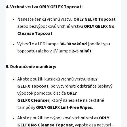
4.
Vrchná vrstva ORLY GELFX Topcoat:
Naneste tenkú vrchnú vrstvu
ORLY
GELFX
Topcoat
alebo bezvýpotkovú vrchnú vrstvu
ORLY
GELFX
No
Cleanse Topcoat
.
Vytvrďte v LED lampe
30–90 sekúnd
(podľa typu
topcoatu) alebo v UV lampe
2–5 minút
.
5. Dokončenie manikúry:
Ak ste použili klasickú vrchnú vrstvu
ORLY
GELFX
Topcoat
, po vytvrdnutí odstráňte lepkavý
výpotok pomocou čističa
ORLY
GELFX
Cleanser
, ktorý nanesiete na textilné
tampóny
ORLY GELFX Lint-Free Wipes.
Ak ste použili bezvýpotkovú vrchnú vrstvu
ORLY
GELFX
No Cleanse Topcoat
, výpotok sa netvorí –