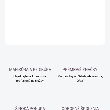
cena:
−
+
Pridať do košíka
DETAILNÉ INFORMÁCIE
OPÝTAŤ SA
MANIKÚRA A PEDIKÚRA
PRÉMIOVÉ ZNAČKY
objednajte sa ku nám na
Morgan Taylor, Gelish, Alessandra,
profesionálne služby
ORLY
ŠIROKÁ PONUKA
ODBORNÉ ŠKOLENIA