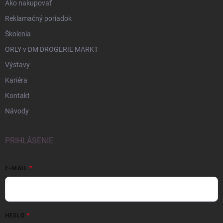
Ako nakupovať
Reklamačný poriadok
Školenia
ORLY v DM DROGERIE MARKT
Výstavy
Kariéra
Kontakt
Návody
PRIHLÁSENIE
E-MAIL
HESLO