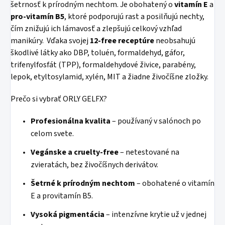
šetrnosť k prírodným nechtom. Je obohatený o
vitamín E
a
pro-vitamín B5
, ktoré podporujú rast a posilňujú nechty,
čím znižujú ich lámavosť a zlepšujú celkový vzhľad
manikúry. Vďaka svojej
12-free receptúre
neobsahujú
škodlivé látky ako DBP, toluén, formaldehyd, gáfor,
trifenylfosfát (TPP), formaldehydové živice, parabény,
lepok, etyltosylamid, xylén, MIT a žiadne živočíšne zložky.
Prečo si vybrať ORLY GELFX?
Profesionálna kvalita
– používaný v salónoch po
celom svete.
Vegánske a cruelty-free
– netestované na
zvieratách, bez živočíšnych derivátov.
Šetrné k prírodným nechtom
– obohatené o vitamín
E a provitamín B5.
Vysoká pigmentácia
– intenzívne krytie už v jednej