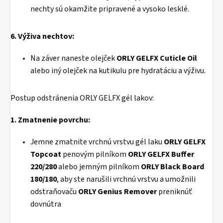
nechty sú okamžite pripravené a vysoko lesklé.
6. Výživa nechtov:
Na záver naneste olejček
ORLY GELFX Cuticle Oil
alebo iný olejček na kutikulu pre hydratáciu a výživu.
Postup odstránenia ORLY GELFX gél lakov:
1. Zmatnenie povrchu:
Jemne zmatnite vrchnú vrstvu gél laku
ORLY GELFX
Topcoat
penovým pilníkom
ORLY GELFX Buffer
220/280
alebo jemným pilníkom
ORLY Black Board
180/180
, aby ste narušili vrchnú vrstvu a umožnili
odstraňovaču
ORLY Genius Remover
preniknúť
dovnútra