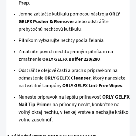
Prep
.
Jemne zatlačte kutikulu pomocou nástroja
ORLY
GELFX
Pusher
& Remover
alebo odstráňte
prebytočnú nechtovú kutikulu.
Pilníkom vytvarujte nechty podľa želania.
Zmatnite povrch nechtu jemným pilníkom na
zmatnenie
ORLY GELFX Buffer 220/280
.
Odstráňte olejové časti a prach s prípravkom na
odmastenie
ORLY GELFX Cleanser
, ktorý nanesiete
na textilné tampóny
ORLY
GELFX Lint-Free Wipes
.
Naneste
prípravok na lepšiu priľnavosť
ORLY GELFX
Nail
Tip Primer
na prírodný necht, konkrétne na
voľný okraj nechtu, v tenkej vrstve a nechajte krátko
voľne zaschnúť.