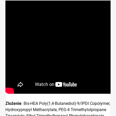
Zloženie
: Bis-HEA Poly(1,4-Butanediol)-9/IPDI Copolymer,
Hydroxypropyl Methacrylate, PEG-4 Trimethylolpropane
Triacrylate, Ethyl Trimethylbenzoyl Phenylphosphinate,