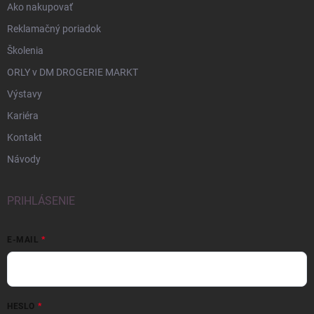
Ako nakupovať
Reklamačný poriadok
Školenia
ORLY v DM DROGERIE MARKT
Výstavy
Kariéra
Kontakt
Návody
PRIHLÁSENIE
E-MAIL
HESLO