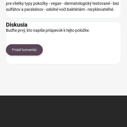
pre všetky typy pokožky - vegan - dermatologický testované - bez
sulfátov a parabénov - odolné voči baktériám - recyklovateľné.
Diskusia
Buďte prvý, kto napíše príspevok k tejto položke.
Pridať komentár
Z
á
p
ä
t