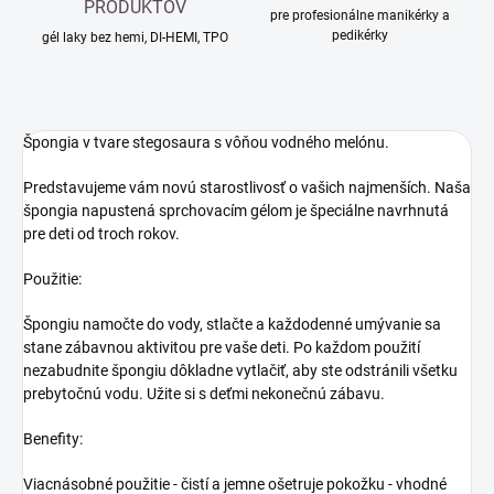
PRODUKTOV
pre profesionálne manikérky a
pedikérky
gél laky bez hemi, DI-HEMI, TPO
Špongia v tvare stegosaura s vôňou vodného melónu.
Predstavujeme vám novú starostlivosť o vašich najmenších. Naša
špongia napustená sprchovacím gélom je špeciálne navrhnutá
pre deti od troch rokov.
Použitie:
Špongiu namočte do vody, stlačte a každodenné umývanie sa
stane zábavnou aktivitou pre vaše deti. Po každom použití
nezabudnite špongiu dôkladne vytlačiť, aby ste odstránili všetku
prebytočnú vodu. Užite si s deťmi nekonečnú zábavu.
Benefity:
Viacnásobné použitie - čistí a jemne ošetruje pokožku - vhodné