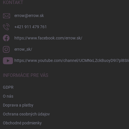
i
KONTAKT
e
errow
@
errow.sk
+421 911 479 761
https://www.facebook.com/errow.sk/
errow_sk/
https://www.youtube.com/channel/UCMNxLZckBuoyD9I7pl8SIi
INFORMÁCIE PRE VÁS
GDPR
O nás
Doprava a platby
Ochrana osobných údajov
Obchodné podmienky