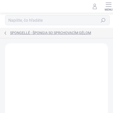
Prejsť
na
obsah
Hľadať
SPONGELLÉ - ŠPONGIA SO SPRCHOVACÍM GÉLOM
Neohodnotené
Podrobnosti hodnotenia