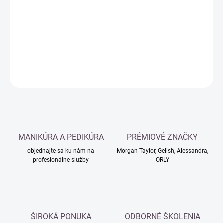
cena:
−
+
Pridať do košíka
DETAILNÉ INFORMÁCIE
OPÝTAŤ SA
MANIKÚRA A PEDIKÚRA
PRÉMIOVÉ ZNAČKY
objednajte sa ku nám na
Morgan Taylor, Gelish, Alessandra,
profesionálne služby
ORLY
ŠIROKÁ PONUKA
ODBORNÉ ŠKOLENIA