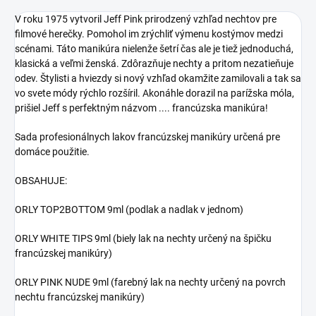
V roku 1975 vytvoril Jeff Pink prirodzený vzhľad nechtov pre
filmové herečky. Pomohol im zrýchliť výmenu kostýmov medzi
scénami. Táto manikúra nielenže šetrí čas ale je tiež jednoduchá,
klasická a veľmi ženská. Zdôrazňuje nechty a pritom nezatieňuje
odev. Štylisti a hviezdy si nový vzhľad okamžite zamilovali a tak sa
vo svete módy rýchlo rozšíril. Akonáhle dorazil na parížska móla,
prišiel Jeff s perfektným názvom .... francúzska manikúra!
Sada profesionálnych lakov francúzskej manikúry určená pre
domáce použitie.
OBSAHUJE:
ORLY TOP2BOTTOM 9ml (podlak a nadlak v jednom)
ORLY WHITE TIPS 9ml (biely lak na nechty určený na špičku
francúzskej manikúry)
ORLY PINK NUDE 9ml (farebný lak na nechty určený na povrch
nechtu francúzskej manikúry)