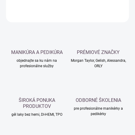
DETAILNÉ INFORMÁCIE
OPÝTAŤ SA
MANIKÚRA A PEDIKÚRA
PRÉMIOVÉ ZNAČKY
objednajte sa ku nám na
Morgan Taylor, Gelish, Alessandra,
profesionálne služby
ORLY
ŠIROKÁ PONUKA
ODBORNÉ ŠKOLENIA
PRODUKTOV
pre profesionálne manikérky a
pedikérky
gél laky bez hemi, DI-HEMI, TPO