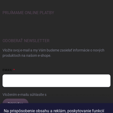
PRIJÍMAME ONLINE PLATBY
ODOBERAŤ NEWSLETTER
Vložte svoj e-mail a my Vám budeme zasielať informácie o nových
produktoch na našom e-shope.
EMAIL
Vložením e-mailu súhlasíte s
podmienkami ochrany osobných údajov
Prihlásiť sa
Na prispôsobenie obsahu a reklám, poskytovanie funkcií