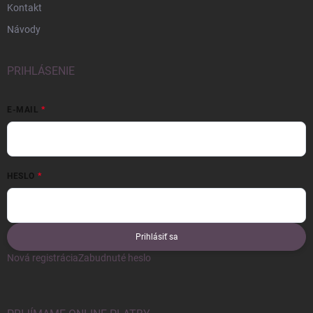
Kontakt
Návody
PRIHLÁSENIE
E-MAIL
HESLO
Prihlásiť sa
Nová registrácia
Zabudnuté heslo