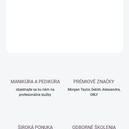
cena:
−
+
Pridať do košíka
DETAILNÉ INFORMÁCIE
OPÝTAŤ SA
MANIKÚRA A PEDIKÚRA
PRÉMIOVÉ ZNAČKY
objednajte sa ku nám na
Morgan Taylor, Gelish, Alessandra,
profesionálne služby
ORLY
ŠIROKÁ PONUKA
ODBORNÉ ŠKOLENIA