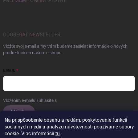
PRIJÍMAME ONLINE PLATBY
ODOBERAŤ NEWSLETTER
Vložte svoj e-mail a my Vám budeme zasielať informácie o nových
produktoch na našom e-shope.
EMAIL
Vložením e-mailu súhlasíte s
podmienkami ochrany osobných údajov
Prihlásiť sa
Na prispôsobenie obsahu a reklám, poskytovanie funkcií
sociálnych médií a analýzu návštevnosti používame súbory
cookie. Viac informácií
tu
.