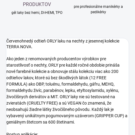
PRODUKTOV
pre profesionálne manikérky a
pedikérky
gél laky bez hemi, DI-HEMI, TPO
Červenohnedý odtieň ORLY laku na nechty z jesennej kolekcie
TERRA NOVA.
Ako jeden z renomovaných producentov výrobkov pre
starostlivosť o nechty, ORLY pre každé ročné obdobie prináša
nové farebné kolekcie a obnovuje stálu kolekciu viac ako 200
odtieňov lakov, ktoré sú bez škodlivých látok (12 FREE
FORMULA) ako DBP, toluénu, formaldehydu, gáfru, MEHQ,
formaldehydu živíc, parabénov, lepku, etyltosylamidu, xylénu,
živočíšnych derivátov a MIT. ORLY laky nie sú testované na
zvieratách (CRUELTY FREE) a sú VEGAN čo znamená, že
neobsahujú žiadne látky živočíšneho pôvodu. Každý lak je
vybavený unikátnym pogumovaným uzáverom (GRIPPER CUP) a
geniálnym štetcom sa 600 štetinami.
Postup aplikácie: