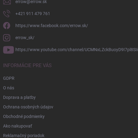
errow
@
errow.sk
+421 911 479 761
https://www.facebook.com/errow.sk/
errow_sk/
https://www.youtube.com/channel/UCMNxLZckBuoyD9I7pl8SIi
INFORMÁCIE PRE VÁS
GDPR
O nás
Doprava a platby
Ochrana osobných údajov
Obchodné podmienky
Ako nakupovať
Reklamačný poriadok