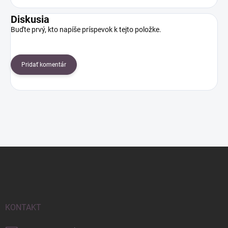
Diskusia
Buďte prvý, kto napíše príspevok k tejto položke.
Pridať komentár
Z
á
p
ä
t
i
KONTAKT
e