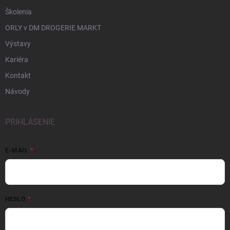
Školenia
ORLY v DM DROGERIE MARKT
Výstavy
Kariéra
Kontakt
Návody
PRIHLÁSENIE
E-MAIL
HESLO