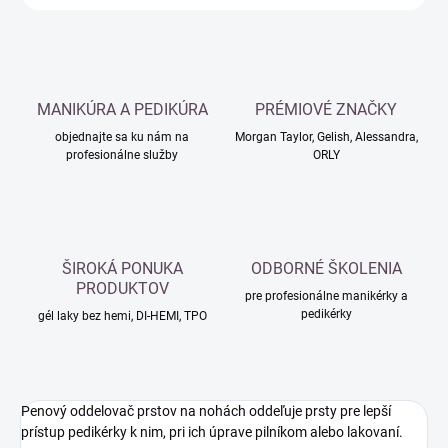
MANIKÚRA A PEDIKÚRA
PRÉMIOVÉ ZNAČKY
objednajte sa ku nám na
Morgan Taylor, Gelish, Alessandra,
profesionálne služby
ORLY
ŠIROKÁ PONUKA
ODBORNÉ ŠKOLENIA
PRODUKTOV
pre profesionálne manikérky a
pedikérky
gél laky bez hemi, DI-HEMI, TPO
Penový oddelovač prstov na nohách oddeľuje prsty pre lepší
prístup pedikérky k nim, pri ich úprave pilníkom alebo lakovaní.