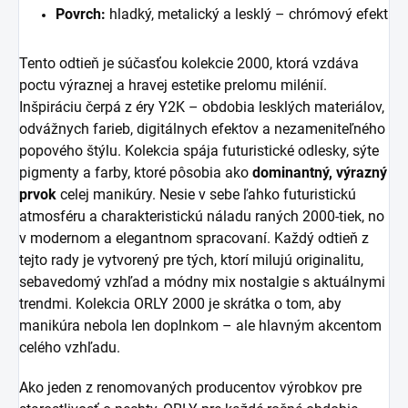
Povrch:
hladký, metalický a lesklý – chrómový efekt
Tento odtieň je súčasťou kolekcie 2000, ktorá vzdáva
poctu výraznej a hravej estetike prelomu milénií.
Inšpiráciu čerpá z éry Y2K – obdobia lesklých materiálov,
odvážnych farieb, digitálnych efektov a nezameniteľného
popového štýlu. Kolekcia spája futuristické odlesky, sýte
pigmenty a farby, ktoré pôsobia ako
dominantný, výrazný
prvok
celej manikúry. Nesie v sebe ľahko futuristickú
atmosféru a charakteristickú náladu raných 2000-tiek, no
v modernom a elegantnom spracovaní. Každý odtieň z
tejto rady je vytvorený pre tých, ktorí milujú originalitu,
sebavedomý vzhľad a módny mix nostalgie s aktuálnymi
trendmi. Kolekcia ORLY 2000 je skrátka o tom, aby
manikúra nebola len doplnkom
–
ale hlavným akcentom
celého vzhľadu.
Ako jeden z renomovaných producentov výrobkov pre