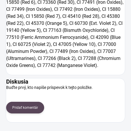
15850 (Red 6), CI 73360 (Red 30), CI 77491 (Iron Oxides),
CI 77499 (Iron Oxides), CI 77492 (Iron Oxides), CI 15880
(Red 34), CI 15850 (Red 7), CI 45410 (Red 28), CI 45380
(Red 22), CI 45370 (Orange 5), CI 60730 (Ext. Violet 2), CI
19140 (Yellow 5), CI 77163 (Bismuth Oxychloride), CI
77510 (Ferric Ammonium Ferrocyanide), CI 42090 (Blue
1), CI 60725 (Violet 2), CI 47005 (Yellow 10), CI 77000
(Aluminum Powder), CI 77489 (Iron Oxides), CI 77007
(Ultramarines), CI 77266 (Black 2), CI 77288 (Chromium
Oxide Greens), CI 77742 (Manganese Violet).
Diskusia
Buďte prvý, kto napíše príspevok k tejto položke.
Pridať komentár