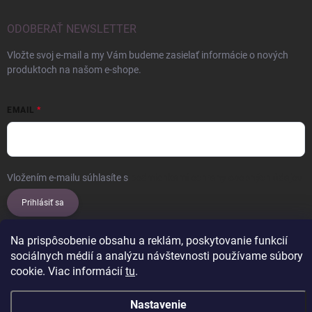
ODOBERAŤ NEWSLETTER
Vložte svoj e-mail a my Vám budeme zasielať informácie o nových
produktoch na našom e-shope.
EMAIL
Vložením e-mailu súhlasíte s
podmienkami ochrany osobných údajov
Prihlásiť sa
Na prispôsobenie obsahu a reklám, poskytovanie funkcií
sociálnych médií a analýzu návštevnosti používame súbory
Copyright 2026
ERROW
. Všetky práva vyhradené.
Upraviť nastavenie
cookie. Viac informácií
tu
.
cookies
Vytvoril Shoptet
Nastavenie