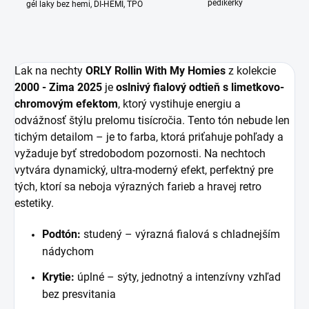
pedikérky
gél laky bez hemi, DI-HEMI, TPO
Lak na nechty
ORLY Rollin With My Homies
z kolekcie
2000 - Zima 2025
je
oslnivý fialový odtieň s limetkovo-
chromovým efektom
, ktorý vystihuje energiu a
odvážnosť štýlu prelomu tisícročia. Tento tón nebude len
tichým detailom – je to farba, ktorá priťahuje pohľady a
vyžaduje byť stredobodom pozornosti. Na nechtoch
vytvára dynamický, ultra-moderný efekt, perfektný pre
tých, ktorí sa neboja výrazných farieb a hravej retro
estetiky.
Podtón:
studený – výrazná fialová s chladnejším
nádychom
Krytie:
úplné – sýty, jednotný a intenzívny vzhľad
bez presvitania