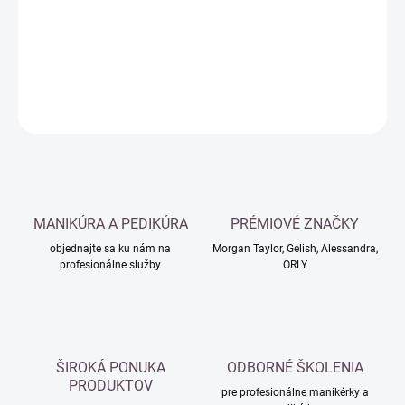
−
+
Pridať do košíka
DETAILNÉ INFORMÁCIE
OPÝTAŤ SA
MANIKÚRA A PEDIKÚRA
PRÉMIOVÉ ZNAČKY
objednajte sa ku nám na
Morgan Taylor, Gelish, Alessandra,
profesionálne služby
ORLY
ŠIROKÁ PONUKA
ODBORNÉ ŠKOLENIA
PRODUKTOV
pre profesionálne manikérky a