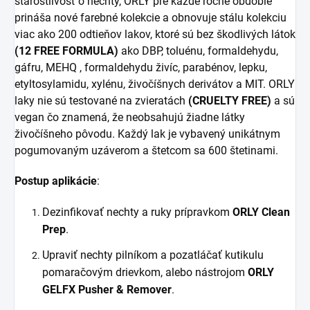
starostlivosť o nechty, ORLY pre každé ročné obdobie
prináša nové farebné kolekcie a obnovuje stálu kolekciu
viac ako 200 odtieňov lakov, ktoré sú bez škodlivých látok
(12 FREE FORMULA)
ako DBP, toluénu, formaldehydu,
gáfru, MEHQ , formaldehydu živíc, parabénov, lepku,
etyltosylamidu, xylénu, živočíšnych derivátov a MIT. ORLY
laky nie sú testované na zvieratách
(CRUELTY FREE)
a sú
vegan čo znamená, že neobsahujú žiadne látky
živočíšneho pôvodu. Každý lak je vybavený unikátnym
pogumovaným uzáverom a štetcom sa 600 štetinami.
Postup aplikácie
:
Dezinfikovať nechty a ruky prípravkom
ORLY Clean
Prep
.
Upraviť nechty pilníkom a pozatláčať kutikulu
pomaračovým drievkom, alebo nástrojom
ORLY
GELFX Pusher & Remover
.