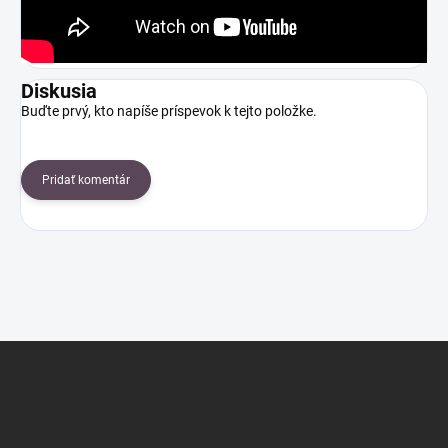
Diskusia
Buďte prvý, kto napíše príspevok k tejto položke.
Pridať komentár
Z
á
p
ä
t