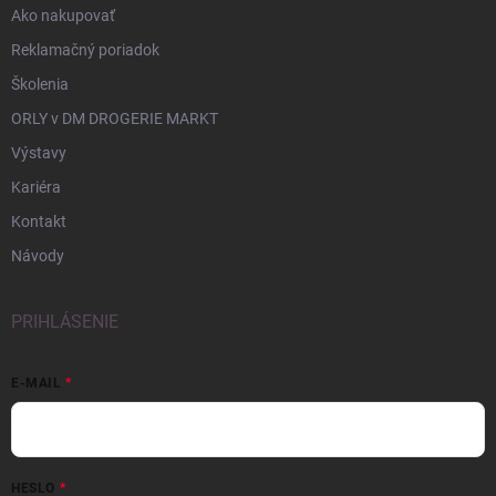
Ako nakupovať
Reklamačný poriadok
Školenia
ORLY v DM DROGERIE MARKT
Výstavy
Kariéra
Kontakt
Návody
PRIHLÁSENIE
E-MAIL
HESLO