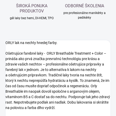
ŠIROKÁ PONUKA
ODBORNÉ ŠKOLENIA
PRODUKTOV
pre profesionálne manikérky a
pedikérky
gél laky bez hemi, DI-HEMI, TPO
ORLY lak na nechty hnedej farby.
Ošetrujúce farebné laky - ORLY Breathable Treatment + Color –
prináša ako prvá značka prevratnú technológiu pre krásu a
zdravie vašich nechtov – profesionálne ošetrujúce prípravky a
farebný lak v jednom. Je to alternatíva k lakom na nechty
a ošetrujúcim prípravkom. Tradičné laky tvoria na nechte štít,
ktorý k nechtu neprepúšťa hydratáciu a kyslík. To znamená, že im
čas od času musíte dopriať odpočinok a regeneráciu. Orly
Breathable im naopak dovolí spoločne s arganovým olejem,
vitamínom B5 a C dostať sa do nechtu. Podporuje tak jeho zdravý
rast. Nepotrebujete podlak ani nadlak. Dobu lakovania si skrátite
na polovicu a farba dlho vydrží.