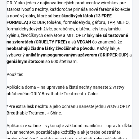
ORLY ako jeden z najinovatívnejších producentov výrobkov pre
starostlivosť o nechty, každoročne prináša nové farebné kolekcie
a nové výrobky, ktoré sú
bez škodlivých látok (13 FREE
FORMULA)
ako DBP, toluénu, formaldehydu, gáforu, TPP, MEHQ,
formaldehydových živíc, parabénov, gluténu, etyltosylamidu,
xylénu, živočíšnych derivátov a MIT. ORLY laky
nie sú testované
na zvieratách (CRUELTY FREE)
a sú
VEGAN
čo znamená, že
neobsahujú žiadne látky živočíšneho pôvodu
. Každý lak je
vybavený
unikátnym pogumovaným uzáverom (GRIPPER CUP)
a
geniálnym štetcom
so 600 štetinami.
Použitie:
Aplikácia doma – na upravené a čisté nechty naneste 2 vrstvy
obľúbeného ORLY Breathable Treatment + Color.
*Pre extra lesk nechtu a jeho ochranu naneste jednu vrstvu ORLY
Breathable Tretment + Shine.
Aplikácia v salóne – vykonajte základnú manikúru – upravte dĺžku
a tvar nechtov, pozatláčajte kožtičky a ak je treba odstráňte
prebytočnú časť, urobte masáž rúk a zápästí, ruky opláchnite a