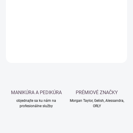
Jednotková
SKLADOM
cena:
−
+
Pridať do košíka
DETAILNÉ INFORMÁCIE
OPÝTAŤ SA
MANIKÚRA A PEDIKÚRA
PRÉMIOVÉ ZNAČKY
objednajte sa ku nám na
Morgan Taylor, Gelish, Alessandra,
profesionálne služby
ORLY