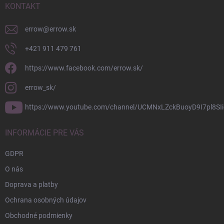
i
KONTAKT
e
errow
@
errow.sk
+421 911 479 761
https://www.facebook.com/errow.sk/
errow_sk/
https://www.youtube.com/channel/UCMNxLZckBuoyD9I7pl8SIi
INFORMÁCIE PRE VÁS
GDPR
O nás
Doprava a platby
Ochrana osobných údajov
Obchodné podmienky