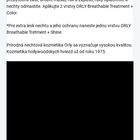
nechty odmastite. Aplikujte 2 vrstvy ORLY Breathable Treatment +
Color.
*Pre extra lesk nechtu a jeho ochranu naneste jednu vrstvu ORLY
Breathable Tretment + Shine.
Prírodná nechtová kozmetika Orly sa vyznačuje vysokou kvalitou.
Kozmetika hollywoodskych hviezd už od roku 1975.