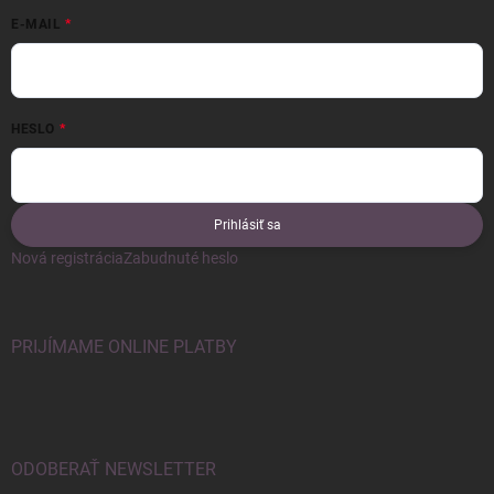
E-MAIL
HESLO
Prihlásiť sa
Nová registrácia
Zabudnuté heslo
PRIJÍMAME ONLINE PLATBY
ODOBERAŤ NEWSLETTER