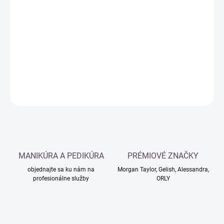
Jednotková
SKLADOM
cena:
−
+
Pridať do košíka
DETAILNÉ INFORMÁCIE
OPÝTAŤ SA
MANIKÚRA A PEDIKÚRA
PRÉMIOVÉ ZNAČKY
objednajte sa ku nám na
Morgan Taylor, Gelish, Alessandra,
profesionálne služby
ORLY