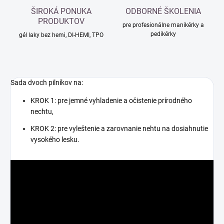
ŠIROKÁ PONUKA
ODBORNÉ ŠKOLENIA
PRODUKTOV
pre profesionálne manikérky a
pedikérky
gél laky bez hemi, DI-HEMI, TPO
Sada dvoch pilníkov na:
KROK 1: pre jemné vyhladenie a očistenie prírodného
nechtu,
KROK 2: pre vyleštenie
a zarovnanie nehtu na dosiahnutie
vysokého lesku.