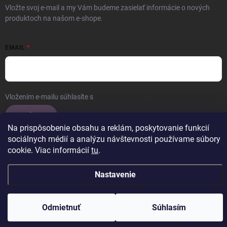
Vložte svoj e-mail a my Vám budeme zasielať informácie o nových
produktoch na našom e-shope.
EMAIL
Vložením e-mailu súhlasíte s
podmienkami ochrany osobných údajov
Prihlásiť sa
Na prispôsobenie obsahu a reklám, poskytovanie funkcií
sociálnych médií a analýzu návštevnosti používame súbory
cookie. Viac informácií
tu
.
Copyright 2026
ERROW
. Všetky práva vyhradené.
Upraviť nastavenie
cookies
Nastavenie
Vytvoril Shoptet
Odmietnuť
Súhlasím