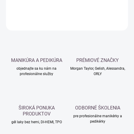
DETAILNÉ INFORMÁCIE
OPÝTAŤ SA
MANIKÚRA A PEDIKÚRA
PRÉMIOVÉ ZNAČKY
objednajte sa ku nám na
Morgan Taylor, Gelish, Alessandra,
profesionálne služby
ORLY
ŠIROKÁ PONUKA
ODBORNÉ ŠKOLENIA
PRODUKTOV
pre profesionálne manikérky a
pedikérky
gél laky bez hemi, DI-HEMI, TPO