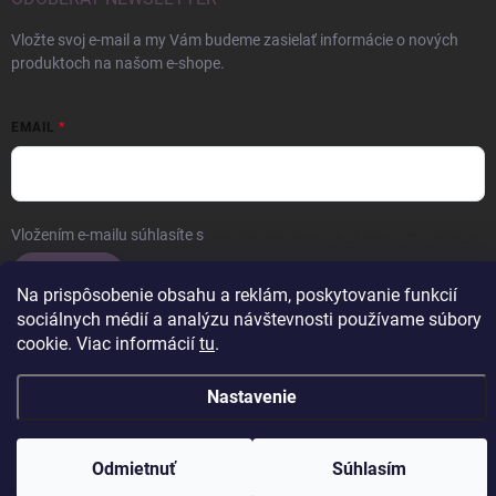
Vložte svoj e-mail a my Vám budeme zasielať informácie o nových
produktoch na našom e-shope.
EMAIL
Vložením e-mailu súhlasíte s
podmienkami ochrany osobných údajov
Prihlásiť sa
Na prispôsobenie obsahu a reklám, poskytovanie funkcií
sociálnych médií a analýzu návštevnosti používame súbory
cookie. Viac informácií
tu
.
Copyright 2026
ERROW
. Všetky práva vyhradené.
Upraviť nastavenie
Nastavenie
cookies
Vytvoril Shoptet
Odmietnuť
Súhlasím