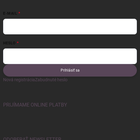
E-MAIL
HESLO
Prihlásiť sa
Nová registrácia
Zabudnuté heslo
PRIJÍMAME ONLINE PLATBY
ODOBERAŤ NEWSLETTER