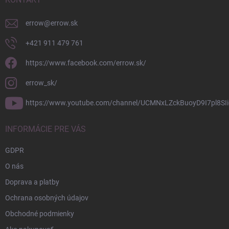
i
e
errow
@
errow.sk
+421 911 479 761
https://www.facebook.com/errow.sk/
errow_sk/
https://www.youtube.com/channel/UCMNxLZckBuoyD9I7pl8SIi
INFORMÁCIE PRE VÁS
GDPR
O nás
Doprava a platby
Ochrana osobných údajov
Obchodné podmienky