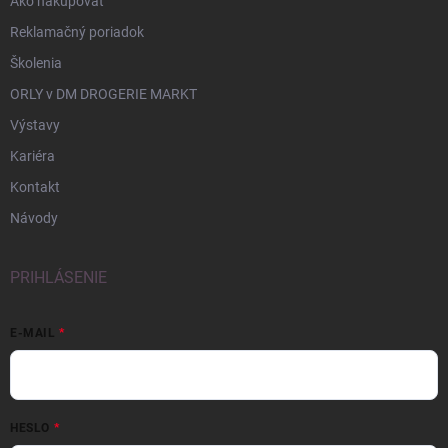
Ako nakupovať
Reklamačný poriadok
Školenia
ORLY v DM DROGERIE MARKT
Výstavy
Kariéra
Kontakt
Návody
PRIHLÁSENIE
E-MAIL
HESLO