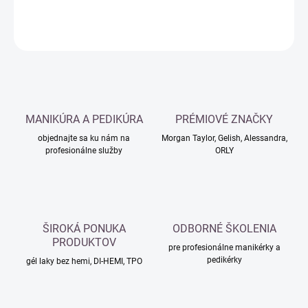
DETAILNÉ INFORMÁCIE
OPÝTAŤ SA
MANIKÚRA A PEDIKÚRA
PRÉMIOVÉ ZNAČKY
objednajte sa ku nám na
Morgan Taylor, Gelish, Alessandra,
profesionálne služby
ORLY
ŠIROKÁ PONUKA
ODBORNÉ ŠKOLENIA
PRODUKTOV
pre profesionálne manikérky a
pedikérky
gél laky bez hemi, DI-HEMI, TPO