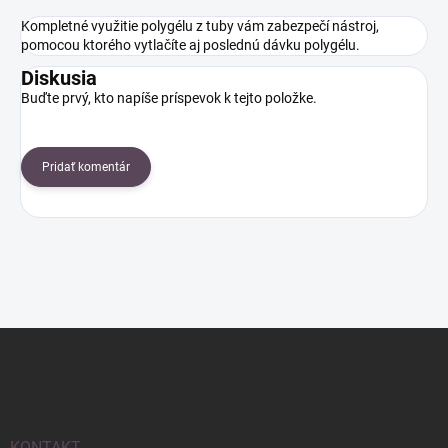
Kompletné využitie polygélu z tuby vám zabezpečí nástroj,
pomocou ktorého vytlačíte aj poslednú dávku polygélu.
Diskusia
Buďte prvý, kto napíše príspevok k tejto položke.
Pridať komentár
Z
á
p
ä
t
KONTAKT