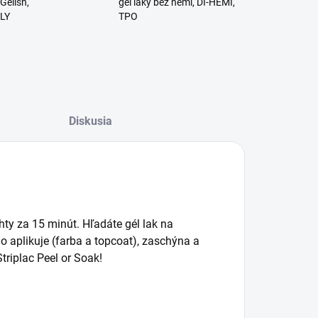
Gelish,
gél laky bez hemi, DI-HEMI,
RLY
TPO
Diskusia
hty za 15 minút. Hľadáte gél lak na
lo aplikuje (farba a topcoat), zaschýna a
triplac Peel or Soak!