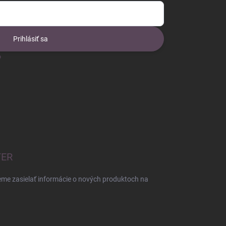
Prihlásiť sa
o
TER
eme zasielať informácie o nových produktoch na