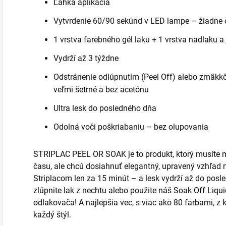
Ľahká aplikácia
Vytvrdenie 60/90 sekúnd v LED lampe – žiadne 
1 vrstva farebného gél laku + 1 vrstva nadlaku a j
Vydrží až 3 týždne
Odstránenie odlúpnutím (Peel Off) alebo zmäkkče
veľmi šetrné a bez acetónu
Ultra lesk do posledného dňa
Odolná voči poškriabaniu – bez olupovania
STRIPLAC PEEL OR SOAK je to produkt, ktorý musíte m
času, ale chcú dosiahnuť elegantný, upravený vzhľad 
Striplacom len za 15 minút – a lesk vydrží až do pos
zlúpnite lak z nechtu alebo použite náš Soak Off Liqu
odlakovača! A najlepšia vec, s viac ako 80 farbami, z k
každý štýl.