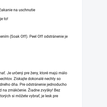
čakanie na uschnutie
e to!
ním (Soak Off). Peel Off odstránenie je
ať. Je určený pre ženy, ktoré majú málo
nechtov. Získajte dokonalé nechty so
ledného dňa. Pre odstránenie jednoducho
id na zmäkčenie. Žiadne zvyšky! Bez
torých si môžete vybrať, je lesk pre