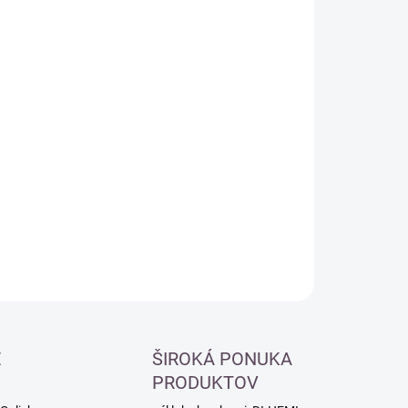
:
−
+
Pridať do košíka
ILNÉ INFORMÁCIE
OPÝTAŤ SA
É
ŠIROKÁ PONUKA
PRODUKTOV