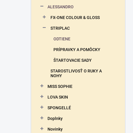
n
ALESSANDRO
e
l
FX-ONE COLOUR & GLOSS
STRIPLAC
ODTIENE
PRÍPRAVKY A POMÔCKY
ŠTARTOVACIE SADY
STAROSTLIVOSŤ O RUKY A
NOHY
MISS SOPHIE
LOVA SKIN
SPONGELLÉ
Doplnky
Novinky