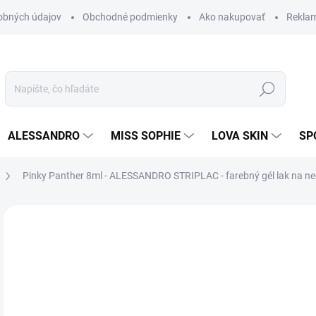
obných údajov
Obchodné podmienky
Ako nakupovať
Rekla
Hľadať
ALESSANDRO
MISS SOPHIE
LOVA SKIN
SP
Pinky Panther 8ml - ALESSANDRO STRIPLAC - farebný gél lak na ne
Neohodnotené
Podrobnosti hodnotenia
ZNAČKA
14
12,
Jedn
MO