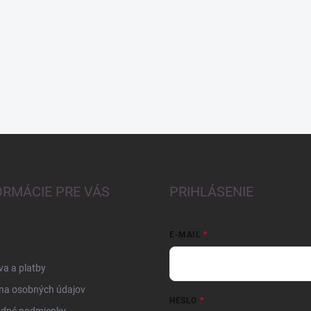
ORMÁCIE PRE VÁS
PRIHLÁSENIE
E-MAIL
a a platby
na osobných údajov
HESLO