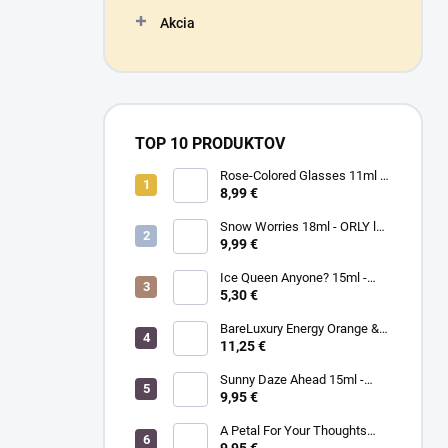
Akcia
TOP 10 PRODUKTOV
Rose-Colored Glasses 11ml -
ORLY lak na nechty
8,99 €
Snow Worries 18ml - ORLY lak
na nechty
9,99 €
Ice Queen Anyone? 15ml -
MORGAN TAYLOR - lak na
5,30 €
nechty
BareLuxury Energy Orange &
Lemongrass Lotion 240ml -
11,25 €
MORGAN TAYLOR -
hydratačný krém na ruky a
Sunny Daze Ahead 15ml -
telo - pomaranč/citrónová
MORGAN TAYLOR - lak na
9,95 €
tráva
nechty
A Petal For Your Thoughts
15ml - MORGAN TAYLOR - lak