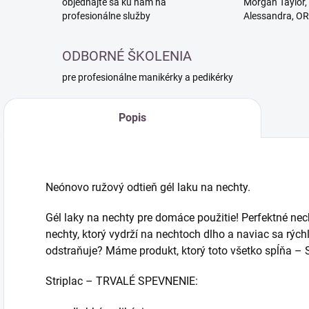
objednajte sa ku nám na
Morgan Taylor, 
profesionálne služby
Alessandra, O
ODBORNÉ ŠKOLENIA
pre profesionálne manikérky a pedikérky
Popis
Neónovo ružový odtieň gél laku na nechty.
Gél laky na nechty pre domáce použitie! Perfektné nec
nechty, ktorý vydrží na nechtoch dlho a naviac sa rých
odstraňuje? Máme produkt, ktorý toto všetko spĺňa – S
Striplac – TRVALÉ SPEVNENIE: