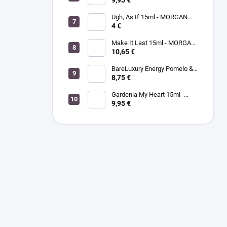
9,95 €
na nechty
Ugh, As If 15ml - MORGAN
TAYLOR - lak na nechty
4 €
Make It Last 15ml - MORGAN
TAYLOR - vrchná vrstva laku
10,65 €
na nechty
BareLuxury Energy Pomelo &
Hibiscus - MORGAN TAYLOR -
8,75 €
kompletná SPA mani/pedi
sada pomelo/ibištek
Gardenia My Heart 15ml -
MORGAN TAYLOR - lak na
9,95 €
nechty