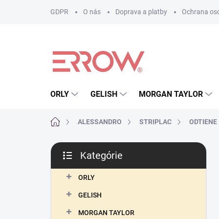
Prejsť
GDPR
O nás
Doprava a platby
Ochrana os
na
obsah
ORLY
GELISH
MORGAN TAYLOR
Domov
ALESSANDRO
STRIPLAC
ODTIENE
B
Kategórie
o
Preskočiť
č
kategórie
n
ORLY
ý
GELISH
p
a
MORGAN TAYLOR