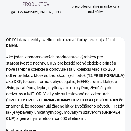
PRODUKTOV
pre profesionálne manikérky a
pedikérky
gél laky bez hemi, DI-HEMI, TPO
ORLY lak na nechty svetlo nude ružovej farby, teraz aj v 11ml
balení.
Ako jeden z renomovaných producentov výrobkov pre
starostlivosť o nechty, ORLY pre každé ročné obdobie prináša
nové farebné kolekcie a obnovuje stálu kolekciu viac ako 200
odtieňov lakov, ktoré sú bez škodlivých látok
(12 FREE FORMULA)
ako DBP, toluénu, formaldehydu, gáfru, MEHQ , formaldehydu
živíc, parabénov, lepku, etyltosylamidu, xylénu, živočíšnych
derivátov a MIT. ORLY laky nie sú testované na zvieratách
(CRUELTY FREE - LEAPING BUNNY CERTIFIKÁT)
a sú
VEGAN
čo
znamená, že neobsahujú žiadne látky živočíšneho pôvodu. Každý
lak je vybavený unikátnym pogumovaným uzáverom
(GRIPPER
CUP)
a geniálnym štetcom sa 600 štetinami.
Postup aplikácie: