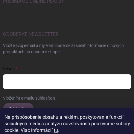
PRIJÍMAME ONLINE PLATBY
ODOBERAŤ NEWSLETTER
Vložte svoj e-mail a my Vám budeme zasielať informácie o nových
produktoch na našom e-shope.
EMAIL
Vložením e-mailu súhlasíte s
podmienkami ochrany osobných údajov
Prihlásiť sa
Na prispôsobenie obsahu a reklám, poskytovanie funkcií
sociálnych médií a analýzu návštevnosti používame súbory
cookie. Viac informácií
tu
.