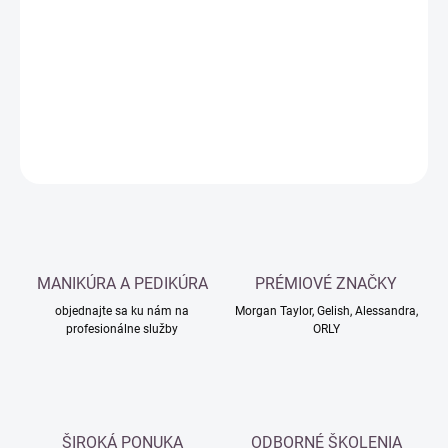
cena:
−
+
Pridať do košíka
DETAILNÉ INFORMÁCIE
OPÝTAŤ SA
MANIKÚRA A PEDIKÚRA
PRÉMIOVÉ ZNAČKY
objednajte sa ku nám na
Morgan Taylor, Gelish, Alessandra,
profesionálne služby
ORLY
ŠIROKÁ PONUKA
ODBORNÉ ŠKOLENIA