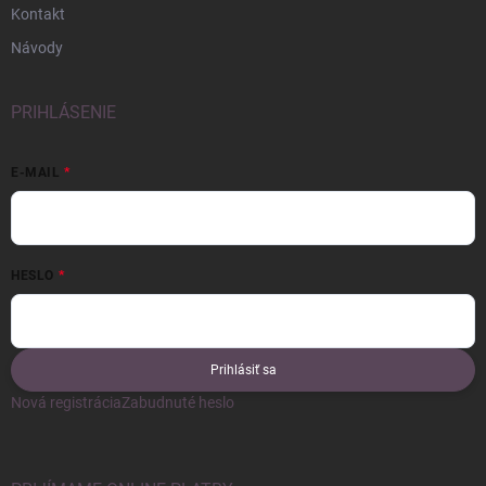
Kontakt
Návody
PRIHLÁSENIE
E-MAIL
HESLO
Prihlásiť sa
Nová registrácia
Zabudnuté heslo