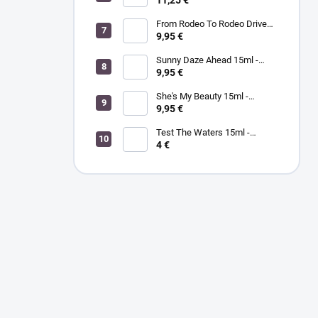
11,25 €
MORGAN TAYLOR -
hydratačný krém na ruky a
From Rodeo To Rodeo Drive
telo zázvor/zelený čaj
15ml - MORGAN TAYLOR - lak
9,95 €
na nechty
Sunny Daze Ahead 15ml -
MORGAN TAYLOR - lak na
9,95 €
nechty
She's My Beauty 15ml -
MORGAN TAYLOR - lak na
9,95 €
nechty
Test The Waters 15ml -
MORGAN TAYLOR - lak na
4 €
nechty