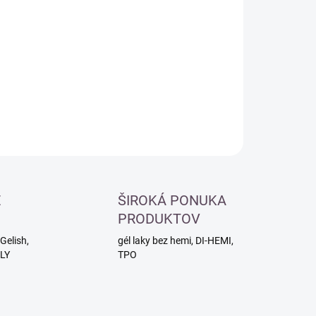
:
−
+
Pridať do košíka
ILNÉ INFORMÁCIE
OPÝTAŤ SA
É
ŠIROKÁ PONUKA
PRODUKTOV
Gelish,
gél laky bez hemi, DI-HEMI,
RLY
TPO