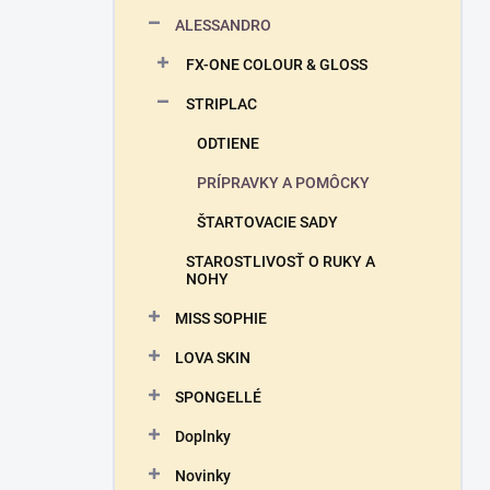
n
ALESSANDRO
e
l
FX-ONE COLOUR & GLOSS
STRIPLAC
ODTIENE
PRÍPRAVKY A POMÔCKY
ŠTARTOVACIE SADY
STAROSTLIVOSŤ O RUKY A
NOHY
MISS SOPHIE
LOVA SKIN
SPONGELLÉ
Doplnky
Novinky