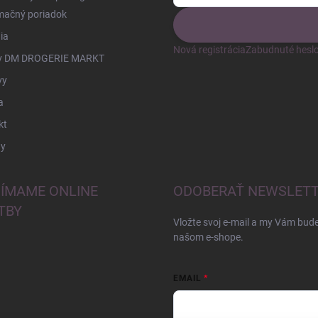
mačný poriadok
ia
Nová registrácia
Zabudnuté hesl
v DM DROGERIE MARKT
vy
a
kt
y
JÍMAME ONLINE
ODOBERAŤ NEWSLET
TBY
Vložte svoj e-mail a my Vám bud
našom e-shope.
EMAIL