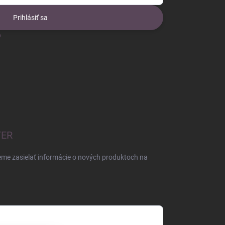
Prihlásiť sa
o
TER
eme zasielať informácie o nových produktoch na