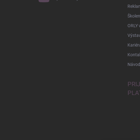
Rekla
Školen
ORLY 
Výsta
Kariér
Konta
Návod
PRI
PLA