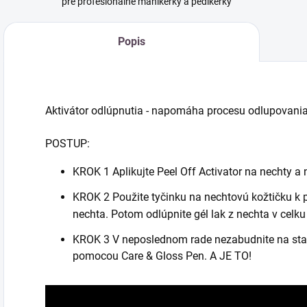
pre profesionálne manikérky a pedikérky
Popis
Aktivátor odlúpnutia - napomáha procesu odlupovani
POSTUP:
KROK 1 Aplikujte Peel Off Activator na nechty a 
KROK 2 Použite tyčinku na nechtovú kožtičku k po
nechta. Potom odlúpnite gél lak z nechta v celku
KROK 3 V neposlednom rade nezabudnite na staros
pomocou Care & Gloss Pen. A JE TO!