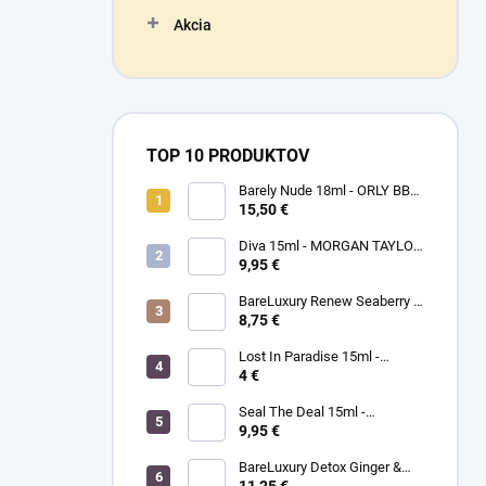
Akcia
TOP 10 PRODUKTOV
Barely Nude 18ml - ORLY BB
CRÉME - makeup na nechty
15,50 €
Diva 15ml - MORGAN TAYLOR
- lak na nechty
9,95 €
BareLuxury Renew Seaberry &
Kukui - MORGAN TAYLOR -
8,75 €
kompletná SPA mani/pedi
sada rakytník/kukui
Lost In Paradise 15ml -
MORGAN TAYLOR - lak na
4 €
nechty
Seal The Deal 15ml -
MORGAN TAYLOR - lak na
9,95 €
nechty
BareLuxury Detox Ginger &
Green Tea Lotion 240ml -